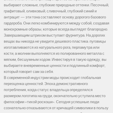
выбирают сложные, глубокие природные оттенки. Песочный,
графитовый, оливковый, сливочный, глубокий синий и
антрацит — эти тона составляют основу дорогого базового
гардероба. Они легко комбинируются между собой, создавая
монохромные образы, которые всегда выглядят благородно.
Завершающим штрихом выступает фурнитура. На дорогих
вещах вы никогда не увидите дешевого пластика: пуговицы
изготавливаются из натурального рога, перламутра или
кости, а молнии выполняются из полированного металла с
мягким, бесшумным ходом. Инвестируя в такую одежду, вы
выбираете вневременные ценности и подлинный комфорт,
который говорит сам за себя.
В современной индустрии моды происходит глобальная
переоценка ценностей. Эпоха демонстративного
потребления, когда статус владельца определялся
размером логотипа на груди, окончательно уступила место
философии «тихой роскоши». Сегодня успешные люди
сознательно отказываются от кричащей символики в пользу