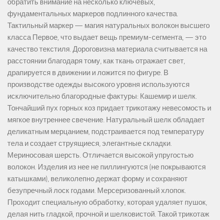
обратить внимание на несколько ключевых,
фундаментальных маркеров подлинного качества.
Тактильный маркер — магия натуральных волокон высшего
класса Первое, что выдает вещь премиум-сегмента, — это
качество текстиля. Дороговизна материала считывается на
расстоянии благодаря тому, как ткань отражает свет,
драпируется в движении и ложится по фигуре. В
производстве одежды высокого уровня используются
исключительно благородные фактуры: Кашемир и шелк.
Тончайший пух горных коз придает трикотажу невесомость и
мягкое внутреннее свечение. Натуральный шелк обладает
деликатным мерцанием, подстраивается под температуру
тела и создает струящиеся, элегантные складки.
Мериносовая шерсть. Отличается высокой упругостью
волокон. Изделия из нее не пиллингуются (не покрываются
катышками), великолепно держат форму и сохраняют
безупречный лоск годами. Мерсеризованный хлопок.
Проходит специальную обработку, которая удаляет пушок,
делая нить гладкой, прочной и шелковистой. Такой трикотаж