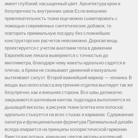
имеет глубокий, насыщенный цвет. Архитектура кроя и
безупречность внутренних швов Если внешнюю
привлекательность ткани еще можно сымитировать с
помощью современных синтетических добавок, то
повторить премиальную посадку без сложнейших
конструкторских расчетов невозможно. Дорогая вещь
проектируется с учетом анатомии тела в движении.
Европейские лекала выверяются с точностью до
миллиметра, благодаря чему жакеты идеально садятся в
плечах, а брюки не сковывают движений и визуально
вытягивают силуэт. Второй важнейший маркер — изнанка. В
вещах высокого класса внутренняя отделка выглядит так же
безупречно, как и внешняя сторона. Все швы деликатно
закрываются шелковым кантом, подкладка выполняется из
дышащей вискозы, а рисунок ткани (клетка или полоска)
идеально стыкуется на всех стыках и карманах. Сдержанная
палитра и функциональная фурнитура Премиальный дизайн
всегда опирается на принципы колористической гармонии.
Вместо кислотных, кричащих цветов авторы коллекций