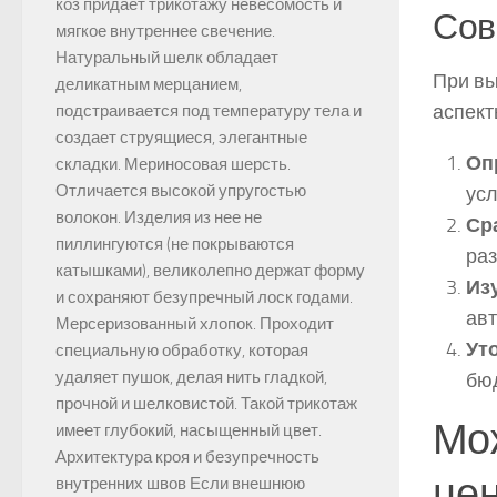
коз придает трикотажу невесомость и
Сов
мягкое внутреннее свечение.
Натуральный шелк обладает
При вы
деликатным мерцанием,
аспект
подстраивается под температуру тела и
создает струящиеся, элегантные
Оп
складки. Мериносовая шерсть.
Отличается высокой упругостью
усл
волокон. Изделия из нее не
Ср
пиллингуются (не покрываются
раз
катышками), великолепно держат форму
Из
и сохраняют безупречный лоск годами.
авт
Мерсеризованный хлопок. Проходит
Ут
специальную обработку, которая
удаляет пушок, делая нить гладкой,
бю
прочной и шелковистой. Такой трикотаж
Мож
имеет глубокий, насыщенный цвет.
Архитектура кроя и безупречность
цен
внутренних швов Если внешнюю