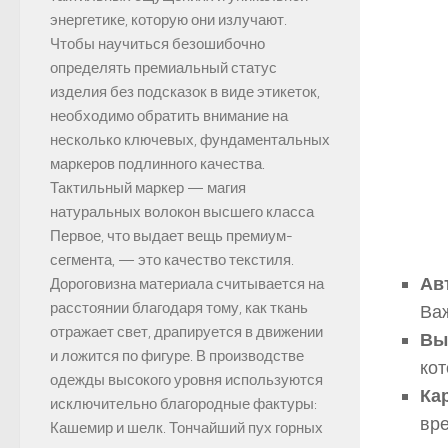
энергетике, которую они излучают.
Чтобы научиться безошибочно
определять премиальный статус
изделия без подсказок в виде этикеток,
необходимо обратить внимание на
несколько ключевых, фундаментальных
маркеров подлинного качества.
Тактильный маркер — магия
натуральных волокон высшего класса
Первое, что выдает вещь премиум-
сегмента, — это качество текстиля.
Ав
Дороговизна материала считывается на
расстоянии благодаря тому, как ткань
Важ
отражает свет, драпируется в движении
Вы
и ложится по фигуре. В производстве
кот
одежды высокого уровня используются
Ка
исключительно благородные фактуры:
вр
Кашемир и шелк. Тончайший пух горных