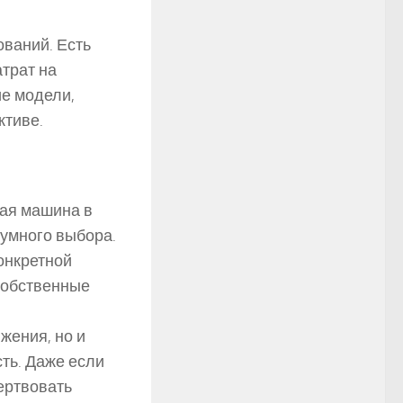
ований. Есть
атрат на
ие модели,
ктиве.
вая машина в
зумного выбора.
онкретной
 собственные
жения, но и
ть. Даже если
жертвовать