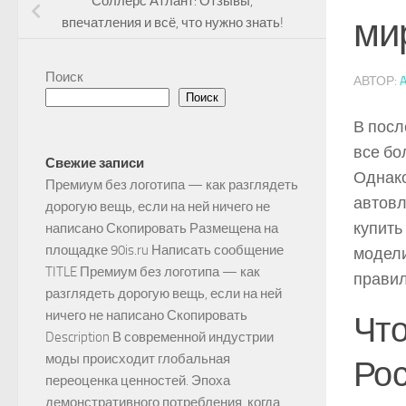
Соллерс Атлант: Отзывы,
ми
впечатления и всё, что нужно знать!
Поиск
АВТОР:
Поиск
В посл
все бо
Свежие записи
Однако
Премиум без логотипа — как разглядеть
автовл
дорогую вещь, если на ней ничего не
купить
написано Скопировать Размещена на
площадке 90is.ru Написать сообщение
модели
TITLE Премиум без логотипа — как
правил
разглядеть дорогую вещь, если на ней
ничего не написано Скопировать
Что
Description В современной индустрии
моды происходит глобальная
Ро
переоценка ценностей. Эпоха
демонстративного потребления, когда