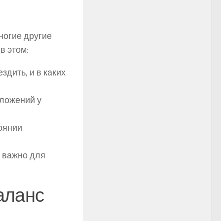
ногие другие
в этом:
здить, и в каких
дложений у
оянии
и важно для
аланс