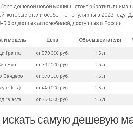
боре дешевой новой машины стоит обратить внимани
й, которые стали особенно популярны в 2023 году. Д
-5 бюджетных автомобилей, доступных в России:
а и модель
Цена
Объем двигателя
да Гранта
от 570,000 руб.
1.6 л
Киа Рио
от 792,000 руб.
1.6 л
о Сандеро
от 670,000 руб.
1.6 л
сун Он-До
от 440,000 руб.
1.6 л
рд Фиеста
от 750,000 руб.
1.5 л
 искать самую дешевую м