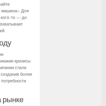
вайте
я машина». Для
 кого-то — до
 охватывает
ей.
году
не
Никакие кризисы
омпании стали
 создание более
 потребности
 рынке