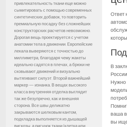
привлекательность ткани еще можно
сымитировать с помощью современных
Ответ 
синтетических добавок, то повторить
автомо
премиальную посадку без сложнейших
обслуж
конструкторских расчетов невозможно.
которы
Дорогая вещь проектируется с учетом
анатомии тела в движении. Европейские
Под
лекала выверяются с точностью до
миллиметра, благодаря чему жакеты
идеально садятся в плечах, а брюки не
В закл
сковывают движений и визуально
России
вытягивают силуэт. Второй важнейший
Нужно 
маркер — изнанка. В вещах высокого
модели
класса внутренняя отделка выглядит
потреб
так же безупречно, как и внешняя
Помнит
сторона. Все швы деликатно
закрываются шелковым кантом,
ваша в
подкладка выполняется из дышащей
вы ище
вискозы, а рисунок ткани (клетка или