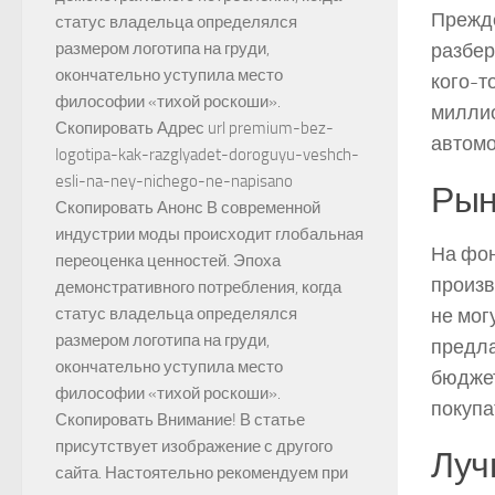
Прежде
статус владельца определялся
разбер
размером логотипа на груди,
окончательно уступила место
кого-т
философии «тихой роскоши».
миллио
Скопировать Адрес url premium-bez-
автомо
logotipa-kak-razglyadet-doroguyu-veshch-
esli-na-ney-nichego-ne-napisano
Рын
Скопировать Анонс В современной
индустрии моды происходит глобальная
На фон
переоценка ценностей. Эпоха
произв
демонстративного потребления, когда
не мог
статус владельца определялся
размером логотипа на груди,
предла
окончательно уступила место
бюджет
философии «тихой роскоши».
покупа
Скопировать Внимание! В статье
присутствует изображение с другого
Луч
сайта. Настоятельно рекомендуем при