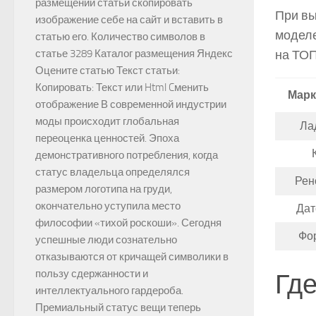
размещении статьи скопировать
При вы
изображение себе на сайт и вставить в
моделе
статью его. Количество символов в
на ТОП
статье 3289 Каталог размещения Яндекс
Оцените статью Текст статьи:
Копировать: Текст или Html Cменить
Марк
отображение В современной индустрии
моды происходит глобальная
Ла
переоценка ценностей. Эпоха
демонстративного потребления, когда
статус владельца определялся
Рен
размером логотипа на груди,
окончательно уступила место
Дат
философии «тихой роскоши». Сегодня
Фо
успешные люди сознательно
отказываются от кричащей символики в
пользу сдержанности и
Где
интеллектуального гардероба.
Премиальный статус вещи теперь