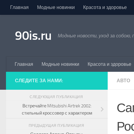
Главная
Модные новинки
Красота и здоровье
Skip to content
90is.ru
Модные новости, уход за собою,
Главная
Модные новинки
Красота и здоровье
СЛЕДИТЕ ЗА НАМИ:
АВТО
СЛЕДУЮЩАЯ ПУБЛИКАЦИЯ
Са
Встречайте Mitsubishi Airtrek 2002:
стильный кроссовер с характером
Ро
ПРЕДЫДУЩАЯ ПУБЛИКАЦИЯ