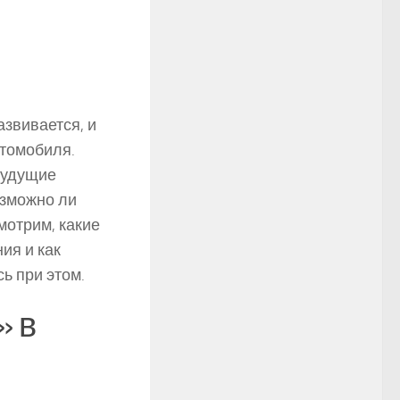
звивается, и
томобиля.
будущие
озможно ли
мотрим, какие
ия и как
ь при этом.
» в