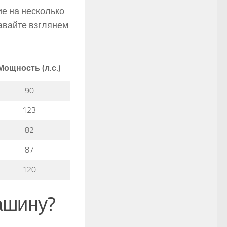
е на несколько
авайте взглянем
Мощность (л.с.)
90
123
82
87
120
ашину?