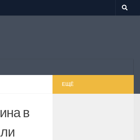
ЕЩЁ
ина в
или