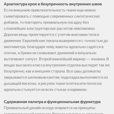
Архитектура кроя и безупречность внутренних швов
Если внешнюю привлекательность ткани еще можно
сымитировать с помощью современных синтетических
добавок, то повторить премиальную посадку без
сложнейших конструкторских расчетов невозможно.
Дорогая вещь проектируется с учетом анатомии тела в
движении. Европейские лекала выверяются с точностью до
миллиметра, благодаря чему жакеты идеально садятся в
плечах, а брюки не сковывают движений и визуально
вытягивают силуэт. Второй важнейший маркер — изнанка. В
вещах высокого класса внутренняя отделка выглядит так же
безупречно, как и внешняя сторона. Все швы деликатно
закрываются шелковым кантом, подкладка выполняется из
дышащей вискозы, а рисунок ткани (клетка или полоска)
идеально стыкуется на всех стыках и карманах.
Сдержанная палитра и функциональная фурнитура
Премиальный дизайн всегда опирается на принципы
колористической гармонии. Вместо кислотных, кричащих