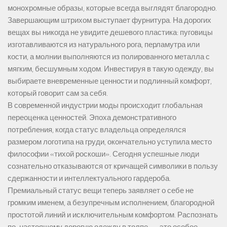
монохромные образы, которые всегда выглядят благородно.
Завершающим штрихом выступает фурнитура. На дорогих
вещах вы никогда не увидите дешевого пластика: пуговицы
изготавливаются из натурального рога, перламутра или
кости, а молнии выполняются из полированного металла с
мягким, бесшумным ходом. Инвестируя в такую одежду, вы
выбираете вневременные ценности и подлинный комфорт,
который говорит сам за себя.
В современной индустрии моды происходит глобальная
переоценка ценностей. Эпоха демонстративного
потребления, когда статус владельца определялся
размером логотипа на груди, окончательно уступила место
философии «тихой роскоши». Сегодня успешные люди
сознательно отказываются от кричащей символики в пользу
сдержанности и интеллектуального гардероба.
Премиальный статус вещи теперь заявляет о себе не
громким именем, а безупречным исполнением, благородной
простотой линий и исключительным комфортом. Распознать
по-настоящему дорогую одежду в толпе — это особое