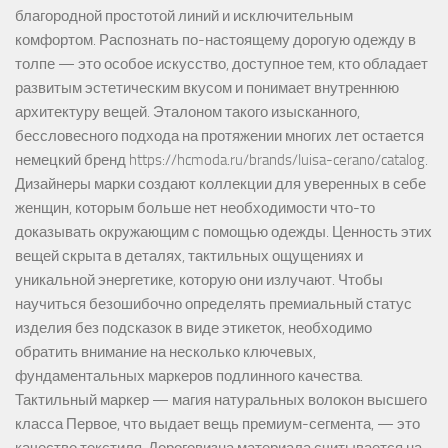
благородной простотой линий и исключительным
комфортом. Распознать по-настоящему дорогую одежду в
толпе — это особое искусство, доступное тем, кто обладает
развитым эстетическим вкусом и понимает внутреннюю
архитектуру вещей. Эталоном такого изысканного,
бессловесного подхода на протяжении многих лет остается
немецкий бренд https://hcmoda.ru/brands/luisa-cerano/catalog.
Дизайнеры марки создают коллекции для уверенных в себе
женщин, которым больше нет необходимости что-то
доказывать окружающим с помощью одежды. Ценность этих
вещей скрыта в деталях, тактильных ощущениях и
уникальной энергетике, которую они излучают. Чтобы
научиться безошибочно определять премиальный статус
изделия без подсказок в виде этикеток, необходимо
обратить внимание на несколько ключевых,
фундаментальных маркеров подлинного качества.
Тактильный маркер — магия натуральных волокон высшего
класса Первое, что выдает вещь премиум-сегмента, — это
качество текстиля. Дороговизна материала считывается на