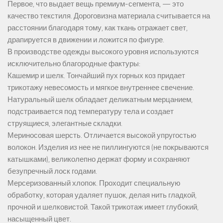
Первое, что выдает вещь премиум-сегмента, — это
качество текстиля. Дороговизна материала считывается на
расстоянии благодаря тому, как ткань отражает свет,
драпируется в движении и ложится по фигуре.
В производстве одежды высокого уровня используются
исключительно благородные фактуры:
Кашемир и шелк. Тончайший пух горных коз придает
трикотажу невесомость и мягкое внутреннее свечение.
Натуральный шелк обладает деликатным мерцанием,
подстраивается под температуру тела и создает
струящиеся, элегантные складки.
Мериносовая шерсть. Отличается высокой упругостью
волокон. Изделия из нее не пиллингуются (не покрываются
катышками), великолепно держат форму и сохраняют
безупречный лоск годами.
Мерсеризованный хлопок. Проходит специальную
обработку, которая удаляет пушок, делая нить гладкой,
прочной и шелковистой. Такой трикотаж имеет глубокий,
насыщенный цвет.