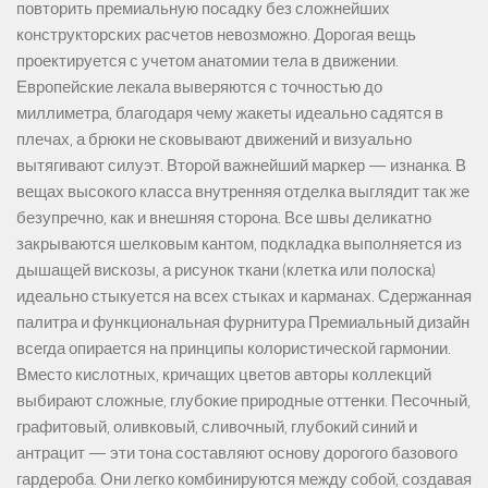
повторить премиальную посадку без сложнейших
конструкторских расчетов невозможно. Дорогая вещь
проектируется с учетом анатомии тела в движении.
Европейские лекала выверяются с точностью до
миллиметра, благодаря чему жакеты идеально садятся в
плечах, а брюки не сковывают движений и визуально
вытягивают силуэт. Второй важнейший маркер — изнанка. В
вещах высокого класса внутренняя отделка выглядит так же
безупречно, как и внешняя сторона. Все швы деликатно
закрываются шелковым кантом, подкладка выполняется из
дышащей вискозы, а рисунок ткани (клетка или полоска)
идеально стыкуется на всех стыках и карманах. Сдержанная
палитра и функциональная фурнитура Премиальный дизайн
всегда опирается на принципы колористической гармонии.
Вместо кислотных, кричащих цветов авторы коллекций
выбирают сложные, глубокие природные оттенки. Песочный,
графитовый, оливковый, сливочный, глубокий синий и
антрацит — эти тона составляют основу дорогого базового
гардероба. Они легко комбинируются между собой, создавая