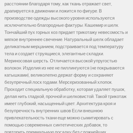
расстоянии благодаря тому, как ткань отражает свет,
драпируется в движении и ложится по фигуре. В
производстве одежды высокого уровня используются
исключительно благородные фактуры: Кашемир и шелк.
Тончайший пух горных коз придает трикотажу невесомость и
мягкое внутреннее свечение. Натуральный шелк обладает
деликатным мерцанием, подстраивается под температуру
тела и создает струящиеся, элегантные складки.
Мериносовая шерсть. Отличается высокой упругостью
волокон. Изделия из нее не пиллингуются (не покрываются
катышками), великолепно держат форму и сохраняют
безупречный лоск годами. Мерсеризованный хлопок.
Проходит специальную обработку, которая удаляет пушок,
делая нить гладкой, прочной и шелковистой. Такой трикотаж
имеет глубокий, насыщенный цвет. Архитектура кроя и
безупречность внутренних швов Если внешнюю
привлекательность ткани еще можно сымитировать с
помощью современных синтетических добавок, то
повторить премиальную посадку без сложнейших