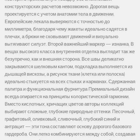
конструкторских расчетов невозможно. Дорогая вещь
проектируется с учетом анатомии тела в движении.
Европейские лекала выверяются с точностью до
миллиметра, благодаря чему жакеты идеально садятся в
плечах, а брюки не сковывают движений и визуально
вытягивают силуэт. Второй важнейший маркер — изнанка. В
вещах высокого класса внутренняя отделка выглядит так же
безупречно, как и внешняя сторона. Все швы деликатно
закрываются шелковым кантом, подкладка выполняется из
дышащей вискозы, а рисунок ткани (клетка или полоска)
идеально стыкуется на всех стыках и карманах. Сдержанная
палитра и функциональная фурнитура Премиальный дизайн
всегда опирается на принципы колористической гармонии.
Вместо кислотных, кричащих цветов авторы коллекций
выбирают сложные, глубокие природные оттенки. Песочный,
графитовый, оливковый, сливочный, глубокий синий и
антрацит — эти тона составляют основу дорогого базового
гардероба. Они легко комбинируются между собой, создавая