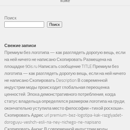
коже
Поиск
Поиск
Свежие записи
Премиум без логотипа — как разглядеть дорогую вещь, если
на ней ничего не написано Скопировать Размещена на
площадке 90is.ru Написать сообщение TITLE Премиум без
логотипа — как разглядеть дорогую вещь, если на ней ничего
не написано Скопировать Description В современной
индустрии моды происходит глобальная переоценка
ценностей. Эпоха демонстративного потребления, когда
статус владельца определялся размером логотипа на груди,
окончательно уступила место философии «тихой роскоши».
Скопировать Адрес url premium-bez-logotipa-kak-razglyadet-
doroguyu-veshch-esli-na-ney-nichego-ne-napisano
Скопировать Анонс В современной индустрии моды