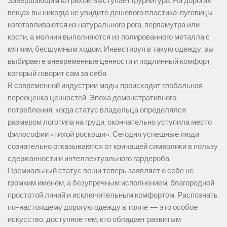
Завершающим штрихом выступает фурнитура. На дорогих
вещах вы никогда не увидите дешевого пластика: пуговицы
изготавливаются из натурального рога, перламутра или
кости, а молнии выполняются из полированного металла с
мягким, бесшумным ходом. Инвестируя в такую одежду, вы
выбираете вневременные ценности и подлинный комфорт,
который говорит сам за себя.
В современной индустрии моды происходит глобальная
переоценка ценностей. Эпоха демонстративного
потребления, когда статус владельца определялся
размером логотипа на груди, окончательно уступила место
философии «тихой роскоши». Сегодня успешные люди
сознательно отказываются от кричащей символики в пользу
сдержанности и интеллектуального гардероба.
Премиальный статус вещи теперь заявляет о себе не
громким именем, а безупречным исполнением, благородной
простотой линий и исключительным комфортом. Распознать
по-настоящему дорогую одежду в толпе — это особое
искусство, доступное тем, кто обладает развитым