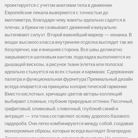
проектируется с учетом анатомии тела в движении.
Европейские лекала выверяются с точностью до
миллиметра, благодаря чему жакеты идеально садятся в
плечах, а брюки не сковывают движений и визуально
вытягивают силуэт. Второй важнейший маркер — изнанка. В
вещах высокого класса внутренняя отделка выглядит так же
безупречно, как и внешняя сторона. Все швы деликатно
закрываются шелковым кантом, подкладка выполняется из
дышащей вискозы, а рисунок ткани (клетка или полоска)
идеально стыкуется на всех стыках и карманах. Сдержанная
палитра и функциональная фурнитура Премиальный дизайн
всегда опирается на принципы колористической гармонии.
Вместо кислотных, кричащих цветов авторы коллекций
выбирают сложные, глубокие природные оттенки. Песочный,
графитовый, оливковый, сливочный, глубокий синий и
антрацит — эти тона составляют основу дорогого базового
гардероба. Они легко комбинируются между собой, создавая
монохромные образы, которые всегда выглядят благородно.