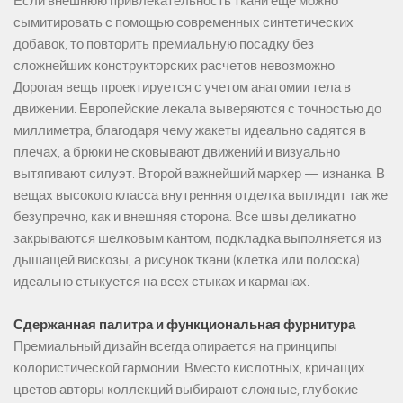
Если внешнюю привлекательность ткани еще можно
сымитировать с помощью современных синтетических
добавок, то повторить премиальную посадку без
сложнейших конструкторских расчетов невозможно.
Дорогая вещь проектируется с учетом анатомии тела в
движении. Европейские лекала выверяются с точностью до
миллиметра, благодаря чему жакеты идеально садятся в
плечах, а брюки не сковывают движений и визуально
вытягивают силуэт. Второй важнейший маркер — изнанка. В
вещах высокого класса внутренняя отделка выглядит так же
безупречно, как и внешняя сторона. Все швы деликатно
закрываются шелковым кантом, подкладка выполняется из
дышащей вискозы, а рисунок ткани (клетка или полоска)
идеально стыкуется на всех стыках и карманах.
Сдержанная палитра и функциональная фурнитура
Премиальный дизайн всегда опирается на принципы
колористической гармонии. Вместо кислотных, кричащих
цветов авторы коллекций выбирают сложные, глубокие