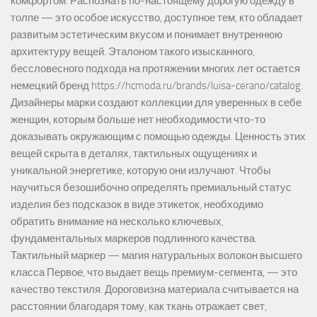
комфортом. Распознать по-настоящему дорогую одежду в
толпе — это особое искусство, доступное тем, кто обладает
развитым эстетическим вкусом и понимает внутреннюю
архитектуру вещей. Эталоном такого изысканного,
бессловесного подхода на протяжении многих лет остается
немецкий бренд https://hcmoda.ru/brands/luisa-cerano/catalog.
Дизайнеры марки создают коллекции для уверенных в себе
женщин, которым больше нет необходимости что-то
доказывать окружающим с помощью одежды. Ценность этих
вещей скрыта в деталях, тактильных ощущениях и
уникальной энергетике, которую они излучают. Чтобы
научиться безошибочно определять премиальный статус
изделия без подсказок в виде этикеток, необходимо
обратить внимание на несколько ключевых,
фундаментальных маркеров подлинного качества.
Тактильный маркер — магия натуральных волокон высшего
класса Первое, что выдает вещь премиум-сегмента, — это
качество текстиля. Дороговизна материала считывается на
расстоянии благодаря тому, как ткань отражает свет,