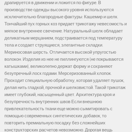
драпируется в движении и ложится по фигуре. В
производстве одежды высокого уровня используются
исключительно благородные фактуры: Кашемир и шелк.
Тончайший пух горных коз придает трикотажу невесомость и
мягкое внутреннее свечение. Натуральный шелк обладает
деликатным мерцанием, подстраивается под температуру
тела и создает струящиеся, элегантные складки.
Мериносовая шерсть. Отличается высокой упругостью
волокон. Изделия из нее не пиллингуются (не покрываются
катышками), великолепно держат форму и сохраняют
безупречный лоск годами. Мерсеризованный хлопок.
Проходит специальную обработку, которая удаляет пушок,
делая нить гладкой, прочной и шелковистой. Такой трикотаж
имеет глубокий, насыщенный цвет. Архитектура кроя и
безупречность внутренних швов Если внешнюю
привлекательность ткани еще можно сымитировать с
помощью современных синтетических добавок, то
повторить премиальную посадку без сложнейших
конструкторских расчетов невозможно. Дорогая вещь