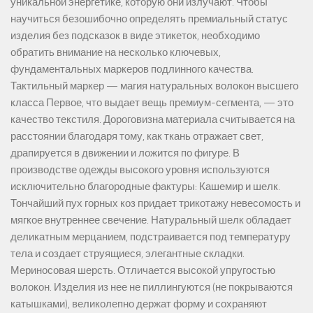
уникальной энергетике, которую они излучают. Чтобы
научиться безошибочно определять премиальный статус
изделия без подсказок в виде этикеток, необходимо
обратить внимание на несколько ключевых,
фундаментальных маркеров подлинного качества.
Тактильный маркер — магия натуральных волокон высшего
класса Первое, что выдает вещь премиум-сегмента, — это
качество текстиля. Дороговизна материала считывается на
расстоянии благодаря тому, как ткань отражает свет,
драпируется в движении и ложится по фигуре. В
производстве одежды высокого уровня используются
исключительно благородные фактуры: Кашемир и шелк.
Тончайший пух горных коз придает трикотажу невесомость и
мягкое внутреннее свечение. Натуральный шелк обладает
деликатным мерцанием, подстраивается под температуру
тела и создает струящиеся, элегантные складки.
Мериносовая шерсть. Отличается высокой упругостью
волокон. Изделия из нее не пиллингуются (не покрываются
катышками), великолепно держат форму и сохраняют