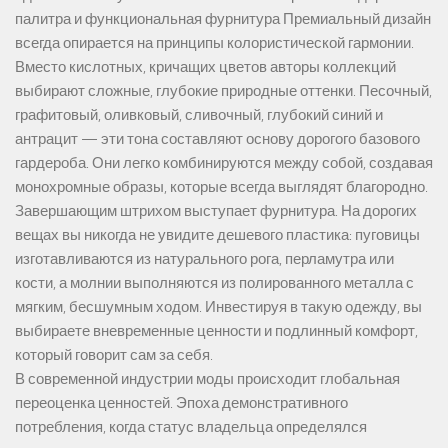
палитра и функциональная фурнитура Премиальный дизайн
всегда опирается на принципы колористической гармонии.
Вместо кислотных, кричащих цветов авторы коллекций
выбирают сложные, глубокие природные оттенки. Песочный,
графитовый, оливковый, сливочный, глубокий синий и
антрацит — эти тона составляют основу дорогого базового
гардероба. Они легко комбинируются между собой, создавая
монохромные образы, которые всегда выглядят благородно.
Завершающим штрихом выступает фурнитура. На дорогих
вещах вы никогда не увидите дешевого пластика: пуговицы
изготавливаются из натурального рога, перламутра или
кости, а молнии выполняются из полированного металла с
мягким, бесшумным ходом. Инвестируя в такую одежду, вы
выбираете вневременные ценности и подлинный комфорт,
который говорит сам за себя.
В современной индустрии моды происходит глобальная
переоценка ценностей. Эпоха демонстративного
потребления, когда статус владельца определялся