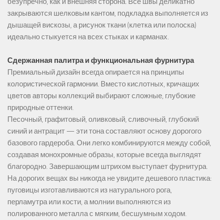
безупречно, как и внешняя сторона. Все швы деликатно
закрываются шелковым кантом, подкладка выполняется из
дышащей вискозы, а рисунок ткани (клетка или полоска)
идеально стыкуется на всех стыках и карманах.
Сдержанная палитра и функциональная фурнитура
Премиальный дизайн всегда опирается на принципы
колористической гармонии. Вместо кислотных, кричащих
цветов авторы коллекций выбирают сложные, глубокие
природные оттенки.
Песочный, графитовый, оливковый, сливочный, глубокий
синий и антрацит — эти тона составляют основу дорогого
базового гардероба. Они легко комбинируются между собой,
создавая монохромные образы, которые всегда выглядят
благородно. Завершающим штрихом выступает фурнитура.
На дорогих вещах вы никогда не увидите дешевого пластика:
пуговицы изготавливаются из натурального рога,
перламутра или кости, а молнии выполняются из
полированного металла с мягким, бесшумным ходом.