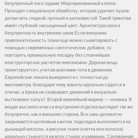
безупречный лоск годами. Мерсеризованный хлопок.
Проходит специальную обработку, которая удаляет пушок,
делая нить гладкой, прочной и шелковистой. Такой трикотаж
имеет глубокий, насыщенный цвет. Архитектура кроя и
безупречность внутренних швов Если внешнюю
привлекательность ткани еще можно сымитировать с
помощью современных синтетических добавок, то
повторить премиальную посадку без сложнейших
конструкторских расчетов невозможно. Дорогая вещь
проектируется с учетом анатомии тела в движении.
Европейские лекала выверяются с точностью до
миллиметра, благодаря чему жакеты идеально садятся в
плечах, а брюки не сковывают движений и визуально
вытягивают силуэт. Второй важнейший маркер — изнанка. В
вещах высокого класса внутренняя отделка выглядит так же
безупречно, как и внешняя сторона. Все швы деликатно
закрываются шелковым кантом, подкладка выполняется из
дышащей вискозы, а рисунок ткани (клетка или полоска)
идеально стыкуется на всех стыках и карманах. Сдержанная