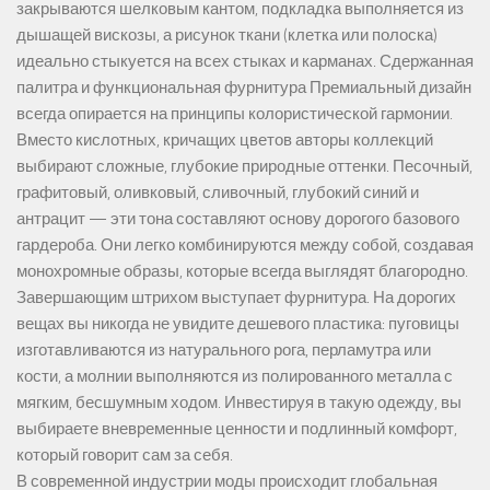
закрываются шелковым кантом, подкладка выполняется из
дышащей вискозы, а рисунок ткани (клетка или полоска)
идеально стыкуется на всех стыках и карманах. Сдержанная
палитра и функциональная фурнитура Премиальный дизайн
всегда опирается на принципы колористической гармонии.
Вместо кислотных, кричащих цветов авторы коллекций
выбирают сложные, глубокие природные оттенки. Песочный,
графитовый, оливковый, сливочный, глубокий синий и
антрацит — эти тона составляют основу дорогого базового
гардероба. Они легко комбинируются между собой, создавая
монохромные образы, которые всегда выглядят благородно.
Завершающим штрихом выступает фурнитура. На дорогих
вещах вы никогда не увидите дешевого пластика: пуговицы
изготавливаются из натурального рога, перламутра или
кости, а молнии выполняются из полированного металла с
мягким, бесшумным ходом. Инвестируя в такую одежду, вы
выбираете вневременные ценности и подлинный комфорт,
который говорит сам за себя.
В современной индустрии моды происходит глобальная