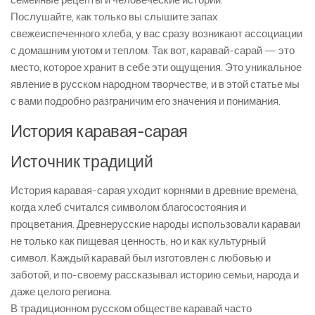
семейные рецепты и человеческие истории.
Послушайте, как только вы слышите запах
свежеиспеченного хлеба, у вас сразу возникают ассоциации
с домашним уютом и теплом. Так вот, каравай-сарай — это
место, которое хранит в себе эти ощущения. Это уникальное
явление в русском народном творчестве, и в этой статье мы
с вами подробно разграничим его значения и понимания.
История каравая-сарая
Источник традиций
История каравая-сарая уходит корнями в древние времена,
когда хлеб считался символом благосостояния и
процветания. Древнерусские народы использовали караваи
не только как пищевая ценность, но и как культурный
символ. Каждый каравай был изготовлен с любовью и
заботой, и по-своему рассказывал историю семьи, народа и
даже целого региона.
В традиционном русском обществе каравай часто