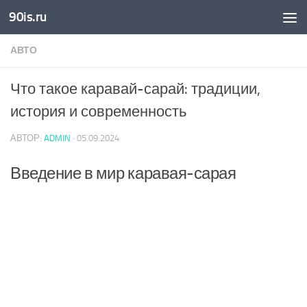
90is.ru
Skip to content
АВТО
Что такое каравай-сарай: традиции,
история и современность
АВТОР:
ADMIN
·
05.09.2024
Введение в мир каравая-сарая