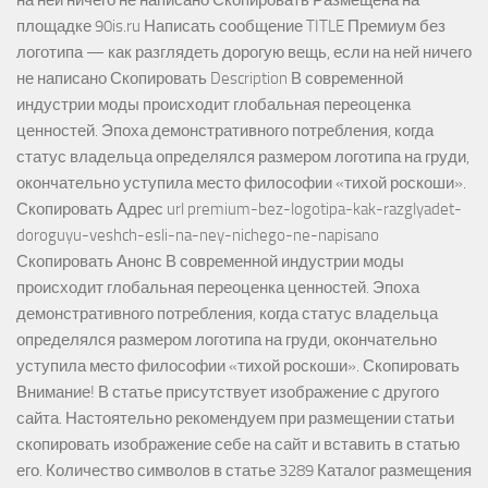
на ней ничего не написано Скопировать Размещена на
площадке 90is.ru Написать сообщение TITLE Премиум без
логотипа — как разглядеть дорогую вещь, если на ней ничего
не написано Скопировать Description В современной
индустрии моды происходит глобальная переоценка
ценностей. Эпоха демонстративного потребления, когда
статус владельца определялся размером логотипа на груди,
окончательно уступила место философии «тихой роскоши».
Скопировать Адрес url premium-bez-logotipa-kak-razglyadet-
doroguyu-veshch-esli-na-ney-nichego-ne-napisano
Скопировать Анонс В современной индустрии моды
происходит глобальная переоценка ценностей. Эпоха
демонстративного потребления, когда статус владельца
определялся размером логотипа на груди, окончательно
уступила место философии «тихой роскоши». Скопировать
Внимание! В статье присутствует изображение с другого
сайта. Настоятельно рекомендуем при размещении статьи
скопировать изображение себе на сайт и вставить в статью
его. Количество символов в статье 3289 Каталог размещения