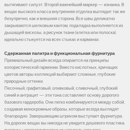
вытягивают силуэт. Второй важнейший маркер — изнанка. В
вещах высокого класса внутренняя отделка выглядит так же
безупречно, как и внешняя сторона. Все швы деликатно
закрываются шелковым кантом, подкладка выполняется из
дышащей вискозы, а рисунок ткани (клетка или полоска)
идеально стыкуется на всех стыках и карманах.
Сдержанная палитра и функциональная фурнитура
Премиальный дизайн всегда опирается на принципы
колористической гармонии. Вместо кислотных, кричащих
цветов авторы коллекций выбирают сложные, глубокие
природные оттенки.
Песочный, графитовый, оливковый, сливочный, глубокий
синий и антрацит — эти тона составляют основу дорогого
базового гардероба. Они легко комбинируются между собой,
создавая монохромные образы, которые всегда выглядят
благородно. Завершающим штрихом выступает фурнитура.
На дорогих вещах вы никогда не увидите дешевого пластика: