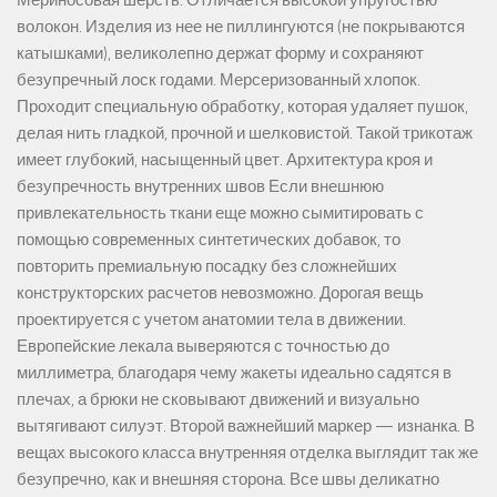
Мериносовая шерсть. Отличается высокой упругостью
волокон. Изделия из нее не пиллингуются (не покрываются
катышками), великолепно держат форму и сохраняют
безупречный лоск годами. Мерсеризованный хлопок.
Проходит специальную обработку, которая удаляет пушок,
делая нить гладкой, прочной и шелковистой. Такой трикотаж
имеет глубокий, насыщенный цвет. Архитектура кроя и
безупречность внутренних швов Если внешнюю
привлекательность ткани еще можно сымитировать с
помощью современных синтетических добавок, то
повторить премиальную посадку без сложнейших
конструкторских расчетов невозможно. Дорогая вещь
проектируется с учетом анатомии тела в движении.
Европейские лекала выверяются с точностью до
миллиметра, благодаря чему жакеты идеально садятся в
плечах, а брюки не сковывают движений и визуально
вытягивают силуэт. Второй важнейший маркер — изнанка. В
вещах высокого класса внутренняя отделка выглядит так же
безупречно, как и внешняя сторона. Все швы деликатно