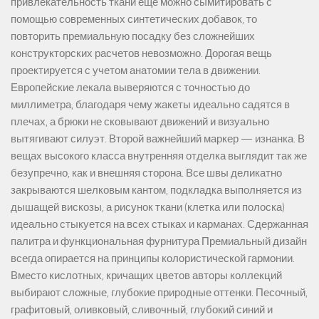
привлекательность ткани еще можно сымитировать с
помощью современных синтетических добавок, то
повторить премиальную посадку без сложнейших
конструкторских расчетов невозможно. Дорогая вещь
проектируется с учетом анатомии тела в движении.
Европейские лекала выверяются с точностью до
миллиметра, благодаря чему жакеты идеально садятся в
плечах, а брюки не сковывают движений и визуально
вытягивают силуэт. Второй важнейший маркер — изнанка. В
вещах высокого класса внутренняя отделка выглядит так же
безупречно, как и внешняя сторона. Все швы деликатно
закрываются шелковым кантом, подкладка выполняется из
дышащей вискозы, а рисунок ткани (клетка или полоска)
идеально стыкуется на всех стыках и карманах. Сдержанная
палитра и функциональная фурнитура Премиальный дизайн
всегда опирается на принципы колористической гармонии.
Вместо кислотных, кричащих цветов авторы коллекций
выбирают сложные, глубокие природные оттенки. Песочный,
графитовый, оливковый, сливочный, глубокий синий и