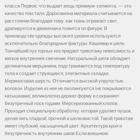
класса Первое, что выдает вещь премиум-сегмента, — это
качество текстиля. Дороговизна материала считывается на
расстоянии благодаря тому, как ткань отражает свет,
драпируется в движении и ложится по фигуре. В
производстве одежды высокого уровня используются
исключительно благородные фактуры: Кашемир и шелк.
Тончайший пух горных коз придает трикотажу невесомость и
мягкое внутреннее свечение. Натуральный шелк обладает
деликатным мерцанием, подстраивается под температуру
тела и создает струящиеся, элегантные складки.
Мериносовая шерсть. Отличается высокой упругостью
волокон. Изделия из нее не пиллингуются (не покрываются
катышками), великолепно держат форму и сохраняют
безупречный лоск годами. Мерсеризованный хлопок.
Проходит специальную обработку, которая удаляет пушок,
делая нить гладкой, прочной и шелковистой. Такой трикотаж
имеет глубокий, насыщенный цвет. Архитектура кроя и
безупречность внутренних швов Если внешнюю