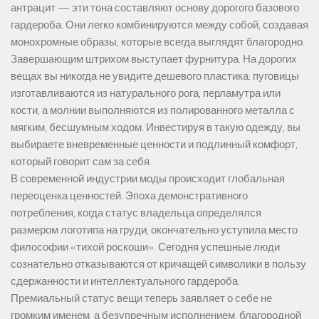
антрацит — эти тона составляют основу дорогого базового
гардероба. Они легко комбинируются между собой, создавая
монохромные образы, которые всегда выглядят благородно.
Завершающим штрихом выступает фурнитура. На дорогих
вещах вы никогда не увидите дешевого пластика: пуговицы
изготавливаются из натурального рога, перламутра или
кости, а молнии выполняются из полированного металла с
мягким, бесшумным ходом. Инвестируя в такую одежду, вы
выбираете вневременные ценности и подлинный комфорт,
который говорит сам за себя.
В современной индустрии моды происходит глобальная
переоценка ценностей. Эпоха демонстративного
потребления, когда статус владельца определялся
размером логотипа на груди, окончательно уступила место
философии «тихой роскоши». Сегодня успешные люди
сознательно отказываются от кричащей символики в пользу
сдержанности и интеллектуального гардероба.
Премиальный статус вещи теперь заявляет о себе не
громким именем, а безупречным исполнением, благородной