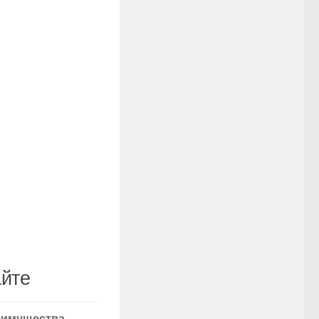
айте
еимущества