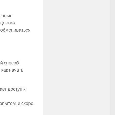
ионные
бщества
 обмениваться
ый способ
 как начать
ает доступ к
опытом, и скоро