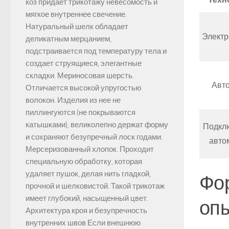
коз придает трикотажу невесомость и
мягкое внутреннее свечение.
Натуральный шелк обладает
Элект
деликатным мерцанием,
подстраивается под температуру тела и
создает струящиеся, элегантные
складки. Мериносовая шерсть.
Авт
Отличается высокой упругостью
волокон. Изделия из нее не
пиллингуются (не покрываются
катышками), великолепно держат форму
Подкл
и сохраняют безупречный лоск годами.
авто
Мерсеризованный хлопок. Проходит
специальную обработку, которая
удаляет пушок, делая нить гладкой,
Фор
прочной и шелковистой. Такой трикотаж
имеет глубокий, насыщенный цвет.
опы
Архитектура кроя и безупречность
внутренних швов Если внешнюю