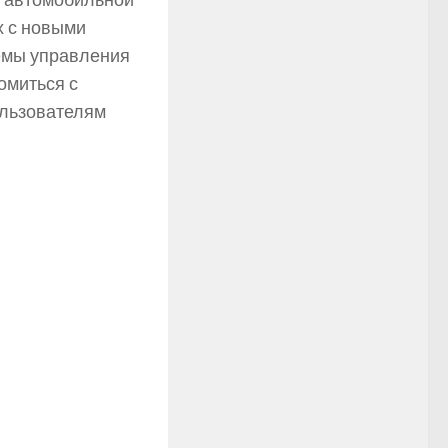
ю автомобильной
х с новыми
темы управления
омиться с
ользователям