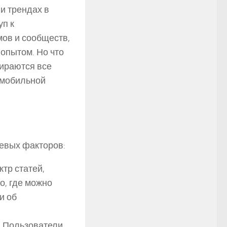
и трендах в
уп к
мов и сообществ,
опытом. Но что
бираются все
омобильной
чевых факторов:
тр статей,
о, где можно
и об
. Пользователи