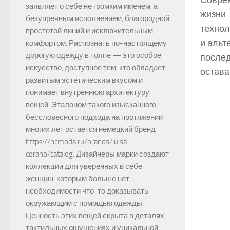
Соврем
заявляет о себе не громким именем, а
жизни.
безупречным исполнением, благородной
технол
простотой линий и исключительным
и альт
комфортом. Распознать по-настоящему
дорогую одежду в толпе — это особое
послед
искусство, доступное тем, кто обладает
остава
развитым эстетическим вкусом и
понимает внутреннюю архитектуру
вещей. Эталоном такого изысканного,
бессловесного подхода на протяжении
многих лет остается немецкий бренд
https://hcmoda.ru/brands/luisa-
cerano/catalog. Дизайнеры марки создают
коллекции для уверенных в себе
женщин, которым больше нет
необходимости что-то доказывать
окружающим с помощью одежды.
Ценность этих вещей скрыта в деталях,
тактильных ощущениях и уникальной