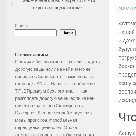
Танк – новое слово в мире SUVs: что
скрывают под капотом?
АВТОР:
Автомо
Поиск
нашей 
Поиск
и даже
будуще
Свежие записи
погруж
Премиум без логотипа — как разглядеть
бескон
дорогую вещь, если на ней ничего не
предст
написано Скопировать Размещена на
асшу с
площадке 90is.ru Написать сообщение
воспри
TITLE Премиум без логотипа — как
разглядеть дорогую вещь, если на ней
исслед
ничего не написано Скопировать
Что
Description В современной индустрии
моды происходит глобальная
переоценка ценностей. Эпоха
Асшу с
демонстративного потребления, когда