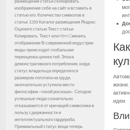
размещении статьи скопировать
мог
изображение себе на сайт и вставить в
ин
статью его. Количество символов в
статье 3289 Каталог размещения Яндекс
До
Оцените статью Текст статьи:
до
Копировать: Текст или Html Cменить
Как
отображение В современной индустрии
моды происходит глобальная
переоценка ценностей. Эпоха
кул
демонстративного потребления, когда
статус владельца определялся
Автомо
размером логотипа на груди,
жизни,
окончательно уступила место
философии «тихой роскоши». Сегодня
активн
успешные люди сознательно
идеи.
отказываются от кричащей символики в
пользу сдержанности и
Вли
интеллектуального гардероба.
Премиальный статус вещи теперь