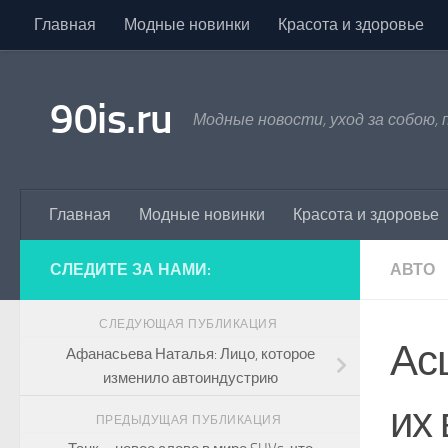
Главная
Модные новинки
Красота и здоровье
Skip to content
90is.ru
Модные новости, уход за собою,
Главная
Модные новинки
Красота и здоровье
СЛЕДИТЕ ЗА НАМИ:
АВТО
СЛЕДУЮЩАЯ ПУБЛИКАЦИЯ
Ас
Афанасьева Наталья: Лицо, которое
изменило автоиндустрию
их
ПРЕДЫДУЩАЯ ПУБЛИКАЦИЯ