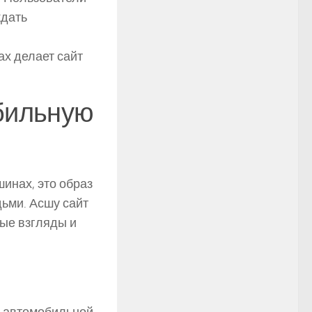
ждать
х делает сайт
обильную
инах, это образ
ьми. Асшу сайт
вые взгляды и