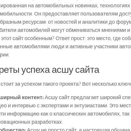
ированная на автомобильных новинках, технологиях 
мобильности. Он предоставляет пользователям дост
бразным ресурсам: от новостей и аналитики до фору
бители автомобилей могут обмениваться мнениями и 
 этот сайт особенным? Ответ прост: это место, где со
нные автомобилями люди и активные участники авт
рии.
реты успеха асшу сайта
 стоит за успехом такого проекта? Вот несколько клю
ширный контент:
Асшу сайт предлагает широкий спек
ео и интервью с экспертами и энтузиастами. Это мест
ти информацию как о классических автомобилях, так 
новационных разработках.
общество:
Асшу не просто сайт, а настоящая община