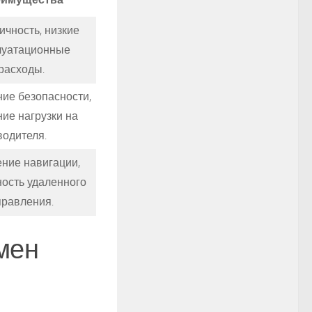
ичность, низкие
луатационные
расходы.
ие безопасности,
ие нагрузки на
водителя.
ние навигации,
ость удаленного
правления.
мен