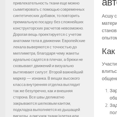
ав
привлекательность ткани еще можно
сымитировать с помощью современных
Асшу с
синтетических добавок, то повторить
премиальную посадку без сложнейших
матери
конструкторских расчетов невозможно.
станов
Дорогая вещь проектируется с учетом
опытом
анатомии тела в движении. Европейские
лекала выверяются с точностью до
Как
миллиметра, благодаря чему жакеты
идеально садятся в плечах, а брюки не
Участи
сковывают движений и визуально
влитьс
вытягивают силуэт. Второй важнейший
общен
маркер — изнанка. В вещах высокого
класса внутренняя отделка выглядит
Зар
так же безупречно, как и внешняя
сторона. Все швы деликатно
об
закрываются шелковым кантом,
Зад
подкладка выполняется из дышащей
пол
вискозы, а рисунок ткани (клетка или