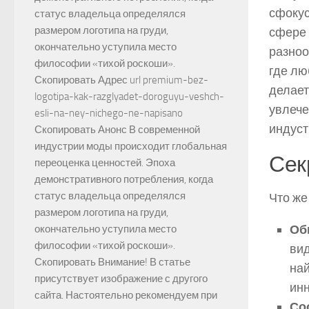
сфокус
статус владельца определялся
размером логотипа на груди,
сфере 
окончательно уступила место
разноо
философии «тихой роскоши».
где лю
Скопировать Адрес url premium-bez-
делает
logotipa-kak-razglyadet-doroguyu-veshch-
увлече
esli-na-ney-nichego-ne-napisano
индуст
Скопировать Анонс В современной
индустрии моды происходит глобальная
Сек
переоценка ценностей. Эпоха
демонстративного потребления, когда
статус владельца определялся
Что же
размером логотипа на груди,
Об
окончательно уступила место
философии «тихой роскоши».
вид
Скопировать Внимание! В статье
най
присутствует изображение с другого
ин
сайта. Настоятельно рекомендуем при
Со