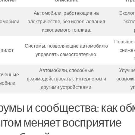
Автомобили, работающие на
Эколог
ромобили
электричестве, без использования
эксп
ископаемого топлива.
Повышен
Системы, позволяющие автомобилю
опилот
снижен
управлять самостоятельно.
Автомобили, способные
Улучше
юченные
взаимодействовать с интернетом и
возможн
мобили
другими устройствами.
у
умы и сообщества: как об
том меняет восприятие