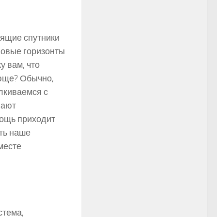
оящие спутники
новые горизонты
у вам, что
юще? Обычно,
лкиваемся с
вают
мощь приходит
ть наше
месте
стема,