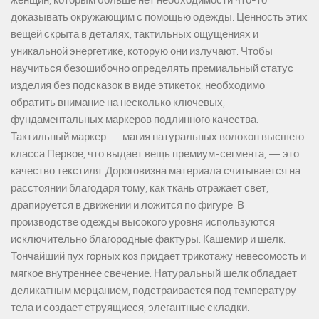
женщин, которым больше нет необходимости что-то
доказывать окружающим с помощью одежды. Ценность этих
вещей скрыта в деталях, тактильных ощущениях и
уникальной энергетике, которую они излучают. Чтобы
научиться безошибочно определять премиальный статус
изделия без подсказок в виде этикеток, необходимо
обратить внимание на несколько ключевых,
фундаментальных маркеров подлинного качества.
Тактильный маркер — магия натуральных волокон высшего
класса Первое, что выдает вещь премиум-сегмента, — это
качество текстиля. Дороговизна материала считывается на
расстоянии благодаря тому, как ткань отражает свет,
драпируется в движении и ложится по фигуре. В
производстве одежды высокого уровня используются
исключительно благородные фактуры: Кашемир и шелк.
Тончайший пух горных коз придает трикотажу невесомость и
мягкое внутреннее свечение. Натуральный шелк обладает
деликатным мерцанием, подстраивается под температуру
тела и создает струящиеся, элегантные складки.