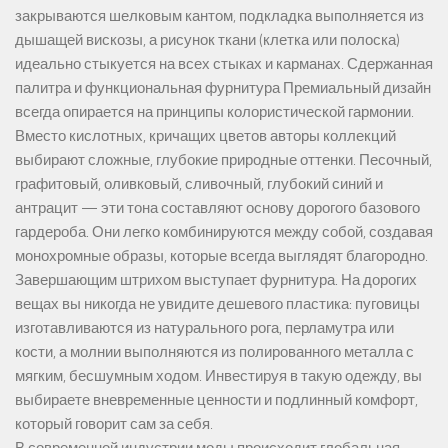
закрываются шелковым кантом, подкладка выполняется из
дышащей вискозы, а рисунок ткани (клетка или полоска)
идеально стыкуется на всех стыках и карманах. Сдержанная
палитра и функциональная фурнитура Премиальный дизайн
всегда опирается на принципы колористической гармонии.
Вместо кислотных, кричащих цветов авторы коллекций
выбирают сложные, глубокие природные оттенки. Песочный,
графитовый, оливковый, сливочный, глубокий синий и
антрацит — эти тона составляют основу дорогого базового
гардероба. Они легко комбинируются между собой, создавая
монохромные образы, которые всегда выглядят благородно.
Завершающим штрихом выступает фурнитура. На дорогих
вещах вы никогда не увидите дешевого пластика: пуговицы
изготавливаются из натурального рога, перламутра или
кости, а молнии выполняются из полированного металла с
мягким, бесшумным ходом. Инвестируя в такую одежду, вы
выбираете вневременные ценности и подлинный комфорт,
который говорит сам за себя.