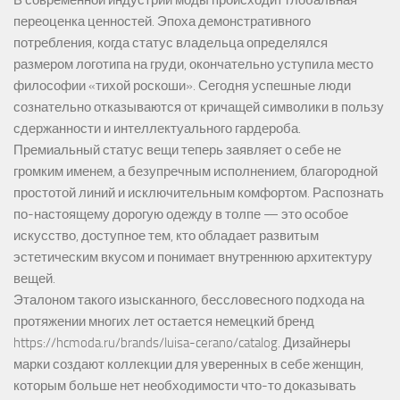
В современной индустрии моды происходит глобальная
переоценка ценностей. Эпоха демонстративного
потребления, когда статус владельца определялся
размером логотипа на груди, окончательно уступила место
философии «тихой роскоши». Сегодня успешные люди
сознательно отказываются от кричащей символики в пользу
сдержанности и интеллектуального гардероба.
Премиальный статус вещи теперь заявляет о себе не
громким именем, а безупречным исполнением, благородной
простотой линий и исключительным комфортом. Распознать
по-настоящему дорогую одежду в толпе — это особое
искусство, доступное тем, кто обладает развитым
эстетическим вкусом и понимает внутреннюю архитектуру
вещей.
Эталоном такого изысканного, бессловесного подхода на
протяжении многих лет остается немецкий бренд
https://hcmoda.ru/brands/luisa-cerano/catalog
. Дизайнеры
марки создают коллекции для уверенных в себе женщин,
которым больше нет необходимости что-то доказывать