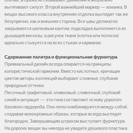
плечах, а брюки не сковывают движений и визуально
вытягивают силуэт. Второй важнейший маркер — изнанка. В
вещах высокого класса внутренняя отделка выглядит так же
безупречно, как и внешняя сторона. Все швы деликатно
закрываются шелковым кантом, подкладка выполняется из
дышащей вискозы, а рисунок ткани (клетка или полоска)
идеально стыкуется на всех стыках и карманах.
Сдержанная палитра и функциональная фурнитура
Премиальный дизайн всегда опирается на принципы
колористической гармонии. Вместо кислотных, кричащих
цветов авторы коллекций выбирают сложные, глубокие
природные оттенки.
Песочный, графитовый, оливковый, сливочный, глубокий
синий и антрацит — эти тона составляют основу дорогого
базового гардероба. Они легко комбинируются между собой,
создавая монохромные образы, которые всегда выглядят
благородно. Завершающим штрихом выступает фурнитура.
На дорогих вещах вы никогда не увидите дешевого пластика: