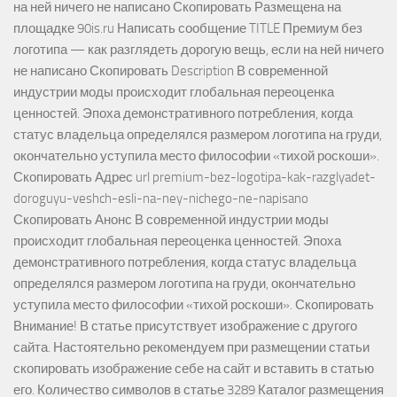
на ней ничего не написано Скопировать Размещена на
площадке 90is.ru Написать сообщение TITLE Премиум без
логотипа — как разглядеть дорогую вещь, если на ней ничего
не написано Скопировать Description В современной
индустрии моды происходит глобальная переоценка
ценностей. Эпоха демонстративного потребления, когда
статус владельца определялся размером логотипа на груди,
окончательно уступила место философии «тихой роскоши».
Скопировать Адрес url premium-bez-logotipa-kak-razglyadet-
doroguyu-veshch-esli-na-ney-nichego-ne-napisano
Скопировать Анонс В современной индустрии моды
происходит глобальная переоценка ценностей. Эпоха
демонстративного потребления, когда статус владельца
определялся размером логотипа на груди, окончательно
уступила место философии «тихой роскоши». Скопировать
Внимание! В статье присутствует изображение с другого
сайта. Настоятельно рекомендуем при размещении статьи
скопировать изображение себе на сайт и вставить в статью
его. Количество символов в статье 3289 Каталог размещения