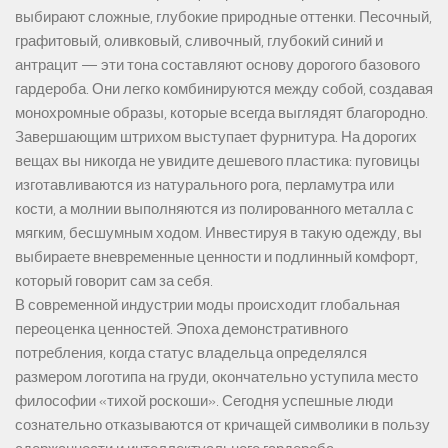
выбирают сложные, глубокие природные оттенки. Песочный,
графитовый, оливковый, сливочный, глубокий синий и
антрацит — эти тона составляют основу дорогого базового
гардероба. Они легко комбинируются между собой, создавая
монохромные образы, которые всегда выглядят благородно.
Завершающим штрихом выступает фурнитура. На дорогих
вещах вы никогда не увидите дешевого пластика: пуговицы
изготавливаются из натурального рога, перламутра или
кости, а молнии выполняются из полированного металла с
мягким, бесшумным ходом. Инвестируя в такую одежду, вы
выбираете вневременные ценности и подлинный комфорт,
который говорит сам за себя.
В современной индустрии моды происходит глобальная
переоценка ценностей. Эпоха демонстративного
потребления, когда статус владельца определялся
размером логотипа на груди, окончательно уступила место
философии «тихой роскоши». Сегодня успешные люди
сознательно отказываются от кричащей символики в пользу