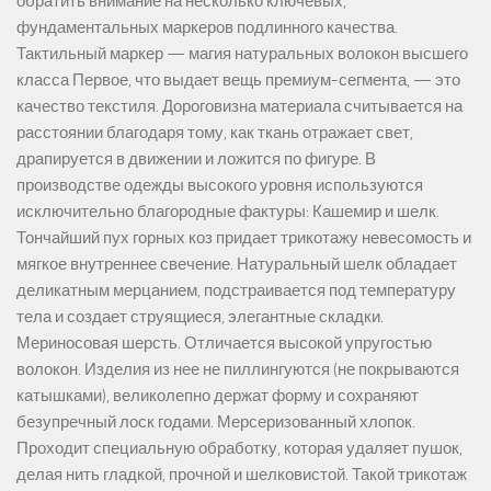
обратить внимание на несколько ключевых,
фундаментальных маркеров подлинного качества.
Тактильный маркер — магия натуральных волокон высшего
класса Первое, что выдает вещь премиум-сегмента, — это
качество текстиля. Дороговизна материала считывается на
расстоянии благодаря тому, как ткань отражает свет,
драпируется в движении и ложится по фигуре. В
производстве одежды высокого уровня используются
исключительно благородные фактуры: Кашемир и шелк.
Тончайший пух горных коз придает трикотажу невесомость и
мягкое внутреннее свечение. Натуральный шелк обладает
деликатным мерцанием, подстраивается под температуру
тела и создает струящиеся, элегантные складки.
Мериносовая шерсть. Отличается высокой упругостью
волокон. Изделия из нее не пиллингуются (не покрываются
катышками), великолепно держат форму и сохраняют
безупречный лоск годами. Мерсеризованный хлопок.
Проходит специальную обработку, которая удаляет пушок,
делая нить гладкой, прочной и шелковистой. Такой трикотаж