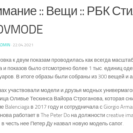
мание :: Вещи :: РБК Сти
OVMODE
ADMIN
·
22.04.2021
овка к двум показам проводилась как всегда масшта
а и показов было отсмотрено более 1 тыс. единиц оде
уаров. В итоге образы были собраны из 300 вещей и а
зах участвовали модели и друзья модных универмаго
ца Оливье Тескинса Вайора Строганова, которая сн
е Balenciaga в 2017 году и сотрудничала с Giorgio Arma
ова работает в The Peter Do на должности creative imag
, в честь нее Петер Ду назвал новую модель сапог.