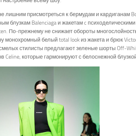
л настроение всему шоу.
не лишним присмотреться к бермудам и кардиганам Bot
ым блузкам Balenciaga и жакетам c психоделическими
ten. По-прежнему не снижает обороты многослойность
у монохромный белый total look из жакета и брюк Victo
смелых стилисты предлагают зеленые шорты Off-Whi
в Celine, которые гармонируют с белоснежной блузкой