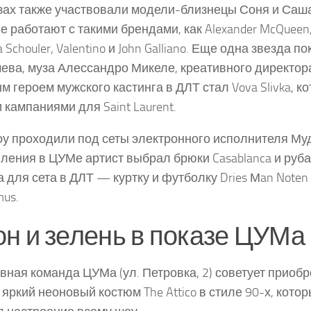
зах также участвовали модели-близнецы Соня и Саш
е работают с такими брендами, как Alexander McQueen, C
a Schouler, Valentino и John Galliano. Еще одна звезда
ева, муза Алессандро Микеле, креативного директора 
м героем мужского кастинга в ДЛТ стал Vova Slivka, к
 кампаниями для Saint Laurent.
у проходили под сеты электронного исполнителя Му
ления в ЦУМе артист выбрал брюки Casablanca и рубаш
 а для сета в ДЛТ — куртку и футболку Dries Мan Noten
mus.
н и зелень в показе ЦУМа
вная команда ЦУМа (ул. Петровка, 2) советует приобр
 яркий неоновый костюм The Attico в стиле 90-х, кото