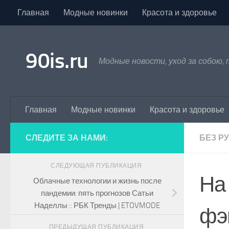
Главная
Модные новинки
Красота и здоровье
Skip to content
90is.ru
Модные новости, уход за собою,
Главная
Модные новинки
Красота и здоровье
СЛЕДИТЕ ЗА НАМИ:
БЕЗ Р
СЛЕДУЮЩАЯ ПУБЛИКАЦИЯ
На
Облачные технологии и жизнь после
пандемии: пять прогнозов Сатьи
Наделлы :: РБК Тренды | ETOVMODE
фэ
ПРЕДЫДУЩАЯ ПУБЛИКАЦИЯ