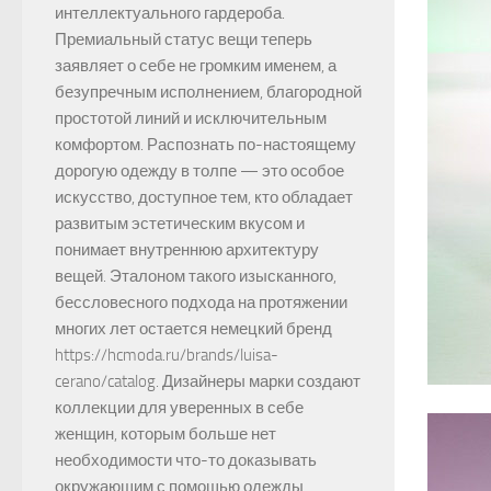
интеллектуального гардероба.
Премиальный статус вещи теперь
заявляет о себе не громким именем, а
безупречным исполнением, благородной
простотой линий и исключительным
комфортом. Распознать по-настоящему
дорогую одежду в толпе — это особое
искусство, доступное тем, кто обладает
развитым эстетическим вкусом и
понимает внутреннюю архитектуру
вещей. Эталоном такого изысканного,
бессловесного подхода на протяжении
многих лет остается немецкий бренд
https://hcmoda.ru/brands/luisa-
cerano/catalog. Дизайнеры марки создают
коллекции для уверенных в себе
женщин, которым больше нет
необходимости что-то доказывать
окружающим с помощью одежды.