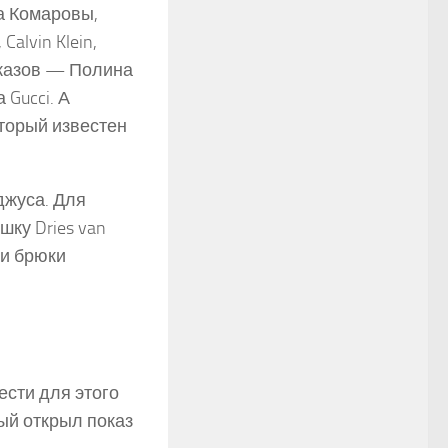
а Комаровы,
alvin Klein,
 показов — Полина
Gucci. А
оторый известен
джуса. Для
ку Dries van
 и брюки
ести для этого
рый открыл показ