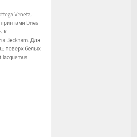
tega Veneta,
 принтами Dries
, к
ria Beckham. Для
te поверх белых
 Jacquemus.