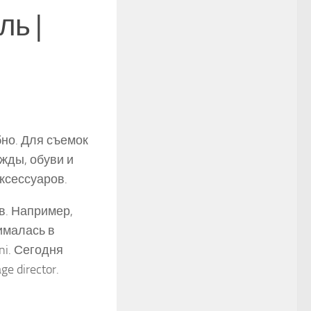
ль |
бно. Для съемок
жды, обуви и
ксессуаров.
в. Например,
ималась в
ni. Сегодня
e director.