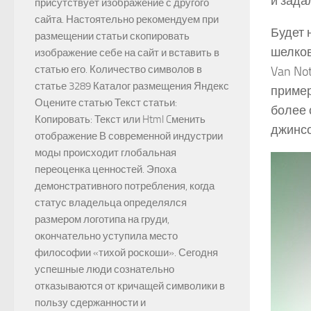
и зада
присутствует изображение с другого
сайта. Настоятельно рекомендуем при
Будет 
размещении статьи скопировать
шелков
изображение себе на сайт и вставить в
статью его. Количество символов в
Van No
статье 3289 Каталог размещения Яндекс
пример
Оцените статью Текст статьи:
более 
Копировать: Текст или Html Cменить
джинсо
отображение В современной индустрии
моды происходит глобальная
переоценка ценностей. Эпоха
демонстративного потребления, когда
статус владельца определялся
размером логотипа на груди,
окончательно уступила место
философии «тихой роскоши». Сегодня
успешные люди сознательно
отказываются от кричащей символики в
пользу сдержанности и