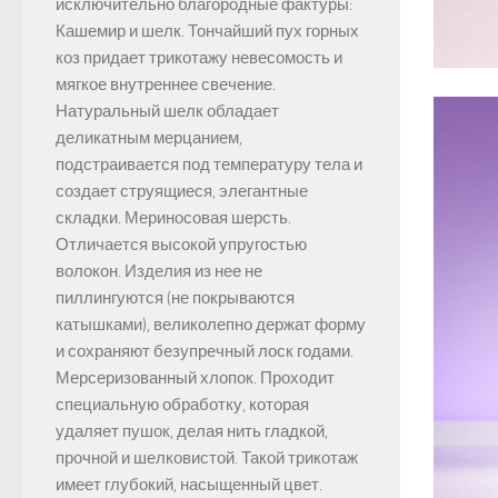
исключительно благородные фактуры:
Кашемир и шелк. Тончайший пух горных
коз придает трикотажу невесомость и
мягкое внутреннее свечение.
Натуральный шелк обладает
деликатным мерцанием,
подстраивается под температуру тела и
создает струящиеся, элегантные
складки. Мериносовая шерсть.
Отличается высокой упругостью
волокон. Изделия из нее не
пиллингуются (не покрываются
катышками), великолепно держат форму
и сохраняют безупречный лоск годами.
Мерсеризованный хлопок. Проходит
специальную обработку, которая
удаляет пушок, делая нить гладкой,
прочной и шелковистой. Такой трикотаж
имеет глубокий, насыщенный цвет.