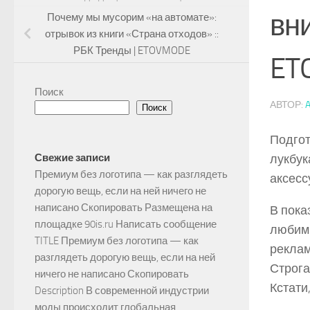
вни
Почему мы мусорим «на автомате»:
отрывок из книги «Страна отходов» ::
РБК Тренды | ETOVMODE
ET
Поиск
АВТОР:
Поиск
Подгот
лукбук
Свежие записи
Премиум без логотипа — как разглядеть
аксесс
дорогую вещь, если на ней ничего не
написано Скопировать Размещена на
В пока
площадке 90is.ru Написать сообщение
любими
TITLE Премиум без логотипа — как
реклам
разглядеть дорогую вещь, если на ней
Строган
ничего не написано Скопировать
Кстати
Description В современной индустрии
моды происходит глобальная