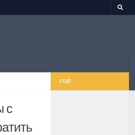
ЕЩЁ
ы с
атить