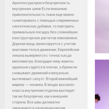
Архитектура кроя и безупречность
внутренних швов Если внешнюю
привлекательность ткани еще можно
сымитировать с помощью современных
синтетических добавок, то повторить
премиальную посадку без сложнейших
конструкторских расчетов невозможно.
Дорогая вещь проектируется с учетом
анатомии тела в движении. Европейские
лекала выверяются с точностью до
миллиметра, благодаря чему жакеты
идеально садятся в плечах, а брюки не
сковывают движений и визуально
вытягивают силуэт. Второй важнейший
маркер — изнанка. В вещах высокого
класса внутренняя отделка выглядит
так же безупречно, как и внешняя
сторона. Все швы деликатно
закрываются шелковым кантом,