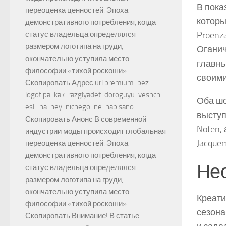
В пока
переоценка ценностей. Эпоха
которы
демонстративного потребления, когда
Proenz
статус владельца определялся
размером логотипа на груди,
Оганич
окончательно уступила место
главны
философии «тихой роскоши».
своими
Скопировать Адрес url premium-bez-
logotipa-kak-razglyadet-doroguyu-veshch-
Оба шо
esli-na-ney-nichego-ne-napisano
выступ
Скопировать Анонс В современной
Noten,
индустрии моды происходит глобальная
Jacque
переоценка ценностей. Эпоха
демонстративного потребления, когда
Нео
статус владельца определялся
размером логотипа на груди,
окончательно уступила место
Креати
философии «тихой роскоши».
сезона
Скопировать Внимание! В статье