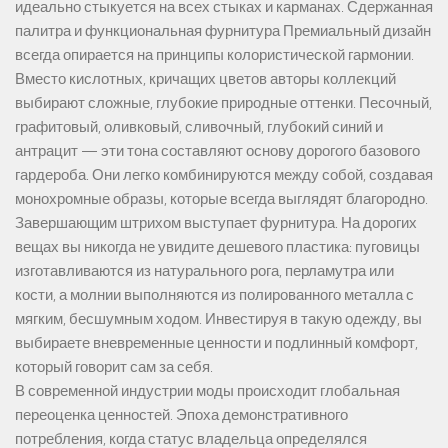
идеально стыкуется на всех стыках и карманах. Сдержанная
палитра и функциональная фурнитура Премиальный дизайн
всегда опирается на принципы колористической гармонии.
Вместо кислотных, кричащих цветов авторы коллекций
выбирают сложные, глубокие природные оттенки. Песочный,
графитовый, оливковый, сливочный, глубокий синий и
антрацит — эти тона составляют основу дорогого базового
гардероба. Они легко комбинируются между собой, создавая
монохромные образы, которые всегда выглядят благородно.
Завершающим штрихом выступает фурнитура. На дорогих
вещах вы никогда не увидите дешевого пластика: пуговицы
изготавливаются из натурального рога, перламутра или
кости, а молнии выполняются из полированного металла с
мягким, бесшумным ходом. Инвестируя в такую одежду, вы
выбираете вневременные ценности и подлинный комфорт,
который говорит сам за себя.
В современной индустрии моды происходит глобальная
переоценка ценностей. Эпоха демонстративного
потребления, когда статус владельца определялся