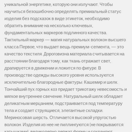
уникальной энергетике, которую они излучают. Чтобы
научиться безошибочно определять премиальный статус
изделия без подсказок в виде этикеток, необходимо
обратить внимание на несколько ключевых,
фундаментальных маркеров подлинного качества.
Тактильный маркер — магия натуральных волокон высшего
класса Первое, что выдает вещь премиум-сегмента, — это
качество текстиля. Дороговизна материала считывается на
расстоянии благодаря тому, как ткань отражает свет,
драпируется в движении и ложится по фигуре. В
производстве одежды высокого уровня используются
исключительно благородные фактуры: Кашемир и шелк.
Тончайший пух горных коз придает трикотажу невесомость и
мягкое внутреннее свечение. Натуральный шелк обладает
деликатным мерцанием, подстраивается под температуру
тела и создает струящиеся, элегантные складки.
Мериносовая шерсть. Отличается высокой упругостью
волокон. Изделия из нее не пиллингуются (не покрываются
катышками), великолепно держат форму и сохраняют