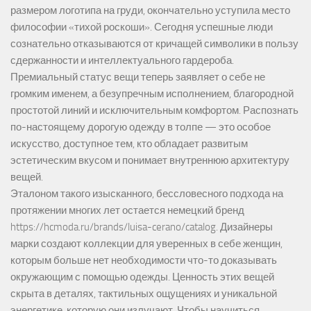
размером логотипа на груди, окончательно уступила место
философии «тихой роскоши». Сегодня успешные люди
сознательно отказываются от кричащей символики в пользу
сдержанности и интеллектуального гардероба.
Премиальный статус вещи теперь заявляет о себе не
громким именем, а безупречным исполнением, благородной
простотой линий и исключительным комфортом. Распознать
по-настоящему дорогую одежду в толпе — это особое
искусство, доступное тем, кто обладает развитым
эстетическим вкусом и понимает внутреннюю архитектуру
вещей.
Эталоном такого изысканного, бессловесного подхода на
протяжении многих лет остается немецкий бренд
https://hcmoda.ru/brands/luisa-cerano/catalog
. Дизайнеры
марки создают коллекции для уверенных в себе женщин,
которым больше нет необходимости что-то доказывать
окружающим с помощью одежды. Ценность этих вещей
скрыта в деталях, тактильных ощущениях и уникальной
энергетике, которую они излучают. Чтобы научиться