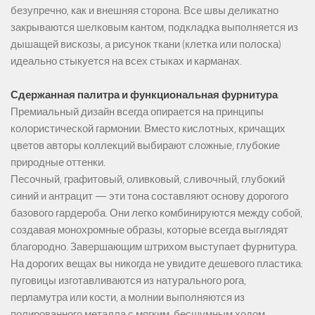
безупречно, как и внешняя сторона. Все швы деликатно
закрываются шелковым кантом, подкладка выполняется из
дышащей вискозы, а рисунок ткани (клетка или полоска)
идеально стыкуется на всех стыках и карманах.
Сдержанная палитра и функциональная фурнитура
Премиальный дизайн всегда опирается на принципы
колористической гармонии. Вместо кислотных, кричащих
цветов авторы коллекций выбирают сложные, глубокие
природные оттенки.
Песочный, графитовый, оливковый, сливочный, глубокий
синий и антрацит — эти тона составляют основу дорогого
базового гардероба. Они легко комбинируются между собой,
создавая монохромные образы, которые всегда выглядят
благородно. Завершающим штрихом выступает фурнитура.
На дорогих вещах вы никогда не увидите дешевого пластика:
пуговицы изготавливаются из натурального рога,
перламутра или кости, а молнии выполняются из
полированного металла с мягким, бесшумным ходом.