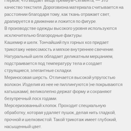
Первое, что выдает вещь премиум-сегмента, — это
качество текстиля. Дороговизна материала считывается на
расстоянии благодаря тому, как ткань отражает свет,
драпируется в движении и ложится по фигуре.
В производстве одежды высокого уровня используются
исключительно благородные фактуры:
Кашемир и шелк. Тончайший пух горных коз придает
трикотажу невесомость и мягкое внутреннее свечение.
Натуральный шелк обладает деликатным мерцанием,
подстраивается под температуру тела и создает
струящиеся, элегантные складки.
Мериносовая шерсть. Отличается высокой упругостью
волокон. Изделия из нее не пиллингуются (не покрываются
катышками), великолепно держат форму и сохраняют
безупречный лоск годами.
Мерсеризованный хлопок. Проходит специальную
обработку, которая удаляет пушок, делая нить гладкой,
прочной и шелковистой. Такой трикотаж имеет глубокий,
насыщенный цвет.