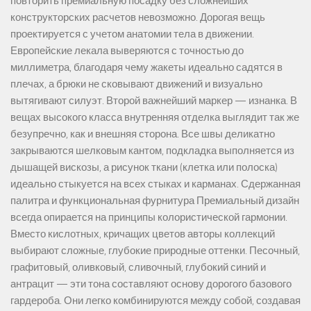
повторить премиальную посадку без сложнейших
конструкторских расчетов невозможно. Дорогая вещь
проектируется с учетом анатомии тела в движении.
Европейские лекала выверяются с точностью до
миллиметра, благодаря чему жакеты идеально садятся в
плечах, а брюки не сковывают движений и визуально
вытягивают силуэт. Второй важнейший маркер — изнанка. В
вещах высокого класса внутренняя отделка выглядит так же
безупречно, как и внешняя сторона. Все швы деликатно
закрываются шелковым кантом, подкладка выполняется из
дышащей вискозы, а рисунок ткани (клетка или полоска)
идеально стыкуется на всех стыках и карманах. Сдержанная
палитра и функциональная фурнитура Премиальный дизайн
всегда опирается на принципы колористической гармонии.
Вместо кислотных, кричащих цветов авторы коллекций
выбирают сложные, глубокие природные оттенки. Песочный,
графитовый, оливковый, сливочный, глубокий синий и
антрацит — эти тона составляют основу дорогого базового
гардероба. Они легко комбинируются между собой, создавая