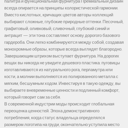
палитра и функциональная фурнитура Премиальный дизайн
всегда опирается на принципы колористической гармонии.
Вместо кислотных, кричащих цветов авторы коллекций
выбирают сложные, глубокие природные оттенки. Песочный,
графитовый, оливковый, сливочный, глубокий синий и
антрацит — эти тона составляют основу дорогого базового
гардероба. Они легко комбинируются между собой, создавая
монохромные образы, которые всегда выглядят благородно.
Завершающим штрихом выступает фурнитура. На дорогих
вещах вы никогда не увидите дешевого пластика: пуговицы
изготавливаются из натурального рога, перламутра или
кости, а молнии выполняются из полированного металла с
мягким, бесшумным ходом. Инвестируя в такую одежду, вы
выбираете вневременные ценности и подлинный комфорт,
который говорит сам за себя.
В современной индустрии моды происходит глобальная
переоценка ценностей. Эпоха демонстративного
потребления, когда статус владельца определялся
размером логотипа на груди, окончательно уступила место