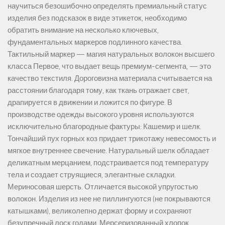
научиться безошибочно определять премиальный статус
изделия без подсказок в виде этикеток, необходимо
обратить внимание на несколько ключевых,
фундаментальных маркеров подлинного качества.
Тактильный маркер — магия натуральных волокон высшего
класса Первое, что выдает вещь премиум-сегмента, — это
качество текстиля. Дороговизна материала считывается на
расстоянии благодаря тому, как ткань отражает свет,
драпируется в движении и ложится по фигуре. В
производстве одежды высокого уровня используются
исключительно благородные фактуры: Кашемир и шелк.
Тончайший пух горных коз придает трикотажу невесомость и
мягкое внутреннее свечение. Натуральный шелк обладает
деликатным мерцанием, подстраивается под температуру
тела и создает струящиеся, элегантные складки.
Мериносовая шерсть. Отличается высокой упругостью
волокон. Изделия из нее не пиллингуются (не покрываются
катышками), великолепно держат форму и сохраняют
безупречный лоск годами. Мерсеризованный хлопок.