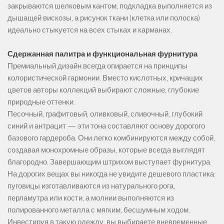
закрываются шелковым кантом, подкладка выполняется из
дышащей вискозы, а рисунок ткани (клетка или полоска)
идеально стыкуется на всех стыках и карманах.
Сдержанная палитра и функциональная фурнитура
Премиальный дизайн всегда опирается на принципы
колористической гармонии. Вместо кислотных, кричащих
цветов авторы коллекций выбирают сложные, глубокие
природные оттенки.
Песочный, графитовый, оливковый, сливочный, глубокий
синий и антрацит — эти тона составляют основу дорогого
базового гардероба. Они легко комбинируются между собой,
создавая монохромные образы, которые всегда выглядят
благородно. Завершающим штрихом выступает фурнитура.
На дорогих вещах вы никогда не увидите дешевого пластика:
пуговицы изготавливаются из натурального рога,
перламутра или кости, а молнии выполняются из
полированного металла с мягким, бесшумным ходом.
Инвестируя в такую одежду, вы выбираете вневременные