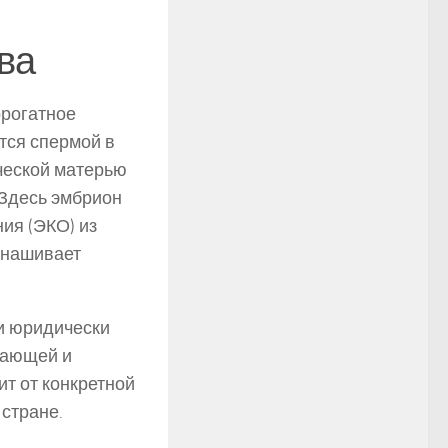
ва
ррогатное
тся спермой в
ческой матерью
 Здесь эмбрион
ия (ЭКО) из
ынашивает
и юридически
вающей и
ит от конкретной
 стране.