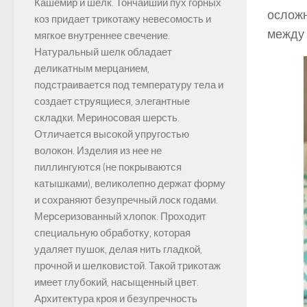
Кашемир и шелк. Тончайший пух горных
осложн
коз придает трикотажу невесомость и
между 
мягкое внутреннее свечение.
Натуральный шелк обладает
деликатным мерцанием,
подстраивается под температуру тела и
создает струящиеся, элегантные
складки. Мериносовая шерсть.
Отличается высокой упругостью
волокон. Изделия из нее не
пиллингуются (не покрываются
катышками), великолепно держат форму
и сохраняют безупречный лоск годами.
Мерсеризованный хлопок. Проходит
специальную обработку, которая
удаляет пушок, делая нить гладкой,
прочной и шелковистой. Такой трикотаж
имеет глубокий, насыщенный цвет.
Архитектура кроя и безупречность