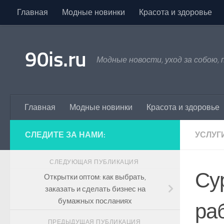
Главная
Модные новинки
Красота и здоровье
Skip to content
90is.ru
Модные новости, уход за собою,
Главная
Модные новинки
Красота и здоровье
СЛЕДИТЕ ЗА НАМИ:
УСЛУГ
СЛЕДУЮЩАЯ ПУБЛИКАЦИЯ
Сур
Открытки оптом: как выбрать,
заказать и сделать бизнес на
бумажных посланиях
раб
ПРЕДЫДУЩАЯ ПУБЛИКАЦИЯ