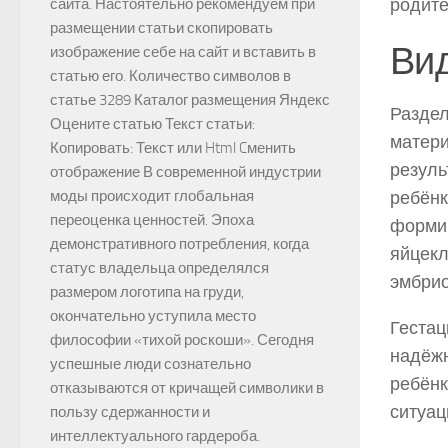
родите
сайта. Настоятельно рекомендуем при
размещении статьи скопировать
Вид
изображение себе на сайт и вставить в
статью его. Количество символов в
статье 3289 Каталог размещения Яндекс
Раздел
Оцените статью Текст статьи:
матери
Копировать: Текст или Html Cменить
резуль
отображение В современной индустрии
ребёнк
моды происходит глобальная
переоценка ценностей. Эпоха
формир
демонстративного потребления, когда
яйцекл
статус владельца определялся
эмбрио
размером логотипа на груди,
окончательно уступила место
Гестац
философии «тихой роскоши». Сегодня
надёжн
успешные люди сознательно
ребёнк
отказываются от кричащей символики в
ситуац
пользу сдержанности и
интеллектуального гардероба.