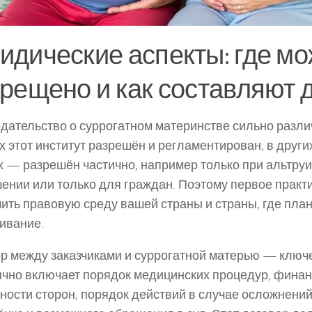
дические аспекты: где мож
рещено и как составляют 
дательство о суррогатном материнстве сильно разли
х этот институт разрешён и регламентирован, в друг
х — разрешён частично, например только при альтру
ении или только для граждан. Поэтому первое практ
ить правовую среду вашей страны и страны, где пла
ивание.
р между заказчиками и суррогатной матерью — ключ
чно включает порядок медицинских процедур, финан
ности сторон, порядок действий в случае осложнений