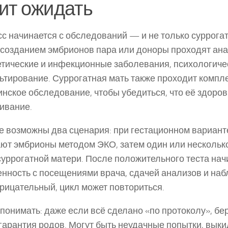
ит ожидать
с начинается с обследований — и не только суррогат
созданием эмбрионов пара или доноры проходят ана
етические и инфекционные заболевания, психологиче
ьтирование. Суррогатная мать также проходит компл
нское обследование, чтобы убедиться, что её здоров
ивание.
 возможны два сценария: при гестационном вариант
ют эмбрионы методом ЭКО, затем один или нескольк
суррогатной матери. После положительного теста на
нность с посещениями врача, сдачей анализов и на
трицательный, цикл может повториться.
понимать: даже если всё сделано «по протоколу», б
 гарантия родов. Могут быть неудачные попытки, вык