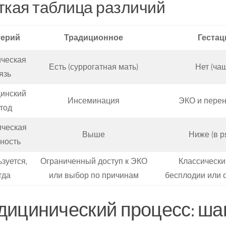
ткая таблица различий
терий
Традиционное
Гестац
ическая
Есть (суррогатная мать)
Нет (чащ
язь
инский
Инсеминация
ЭКО и перен
тод
ческая
Выше
Ниже (в р
ность
зуется,
Ограниченный доступ к ЭКО
Классически
гда
или выбор по причинам
бесплодии или о
ицинический процесс: шаг