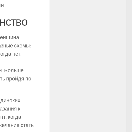
и.
инство
 женщина
азные схемы:
огда нет.
и. Больше
ать пройдя по
одиноких
азания к
нт, когда
желание стать