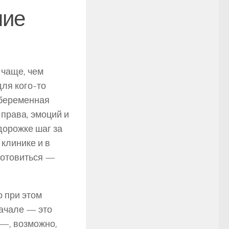
ние
 чаще, чем
для кого-то
«беременная
права, эмоций и
 дорожке шаг за
 клинике и в
дготовиться —
о при этом
начале — это
 —, возможно,