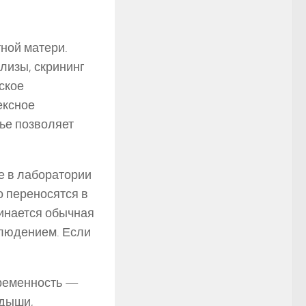
ной матери.
лизы, скрининг
ское
ексное
ье позволяет
е в лаборатории
о переносятся в
чинается обычная
блюдением. Если
еременность —
идыши,