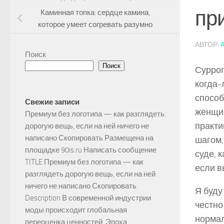
пр
Каминная топка: сердце камина,
которое умеет согревать разумно
АВТОР:
Поиск
Поиск
Суррог
когда-
способ
Свежие записи
женщин
Премиум без логотипа — как разглядеть
практи
дорогую вещь, если на ней ничего не
написано Скопировать Размещена на
шагом,
площадке 90is.ru Написать сообщение
суде, 
TITLE Премиум без логотипа — как
если в
разглядеть дорогую вещь, если на ней
ничего не написано Скопировать
Я буду
Description В современной индустрии
честно
моды происходит глобальная
нормал
переоценка ценностей. Эпоха