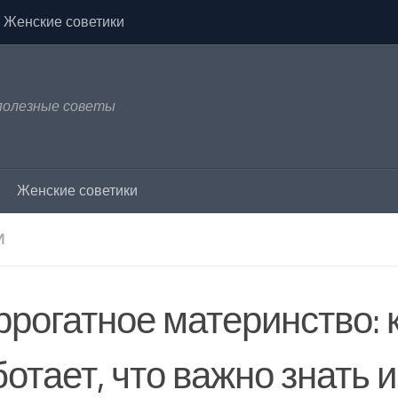
Женские советики
 полезные советы
Женские советики
И
рогатное материнство: к
отает, что важно знать и