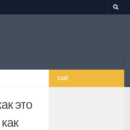
ЕЩЁ
ак это
 как