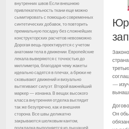
внутренних швов Если внешнюю
привлекательность ткани еще можно
сымитировать с помощью современных
Юри
синтетических добавок, то повторить
премиальную посадку без сложнейших
зап
конструкторских расчетов невозможно.
Дорогая вещь проектируется с учетом
Законо
анатомии тела в движении. Европейские
лекала выверяются с точностью до
страна
миллиметра, благодаря чему жакеты
третьи
идеально садятся в плечах, а брюки не
соглаш
сковывают движений и визуально
— изуч
вытягивают силуэт. Второй важнейший
вынаш
маркер — изнанка. В вещах высокого
класса внутренняя отделка выглядит
Догово
так же безупречно, как и внешняя
Он обы
сторона. Все швы деликатно
закрываются шелковым кантом,
обязан
подкладка выполняется из дышащей