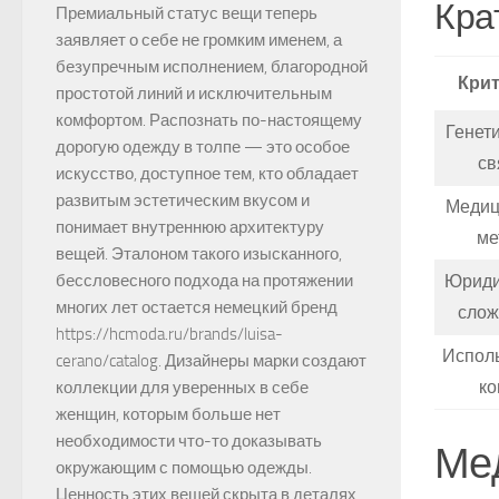
Кра
Премиальный статус вещи теперь
заявляет о себе не громким именем, а
безупречным исполнением, благородной
Кри
простотой линий и исключительным
комфортом. Распознать по-настоящему
Генет
дорогую одежду в толпе — это особое
св
искусство, доступное тем, кто обладает
развитым эстетическим вкусом и
Медиц
понимает внутреннюю архитектуру
ме
вещей. Эталоном такого изысканного,
Юриди
бессловесного подхода на протяжении
многих лет остается немецкий бренд
слож
https://hcmoda.ru/brands/luisa-
Исполь
cerano/catalog. Дизайнеры марки создают
ко
коллекции для уверенных в себе
женщин, которым больше нет
необходимости что-то доказывать
Мед
окружающим с помощью одежды.
Ценность этих вещей скрыта в деталях,