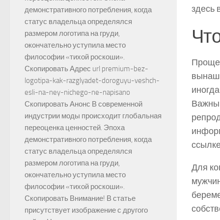
здесь 
демонстративного потребления, когда
статус владельца определялся
Что
размером логотипа на груди,
окончательно уступила место
философии «тихой роскоши».
Проще 
Скопировать Адрес url premium-bez-
вынаши
logotipa-kak-razglyadet-doroguyu-veshch-
иногда
esli-na-ney-nichego-ne-napisano
Важный
Скопировать Анонс В современной
индустрии моды происходит глобальная
репрод
переоценка ценностей. Эпоха
информ
демонстративного потребления, когда
ссылке
статус владельца определялся
размером логотипа на груди,
Для ко
окончательно уступила место
мужчин
философии «тихой роскоши».
береме
Скопировать Внимание! В статье
собств
присутствует изображение с другого