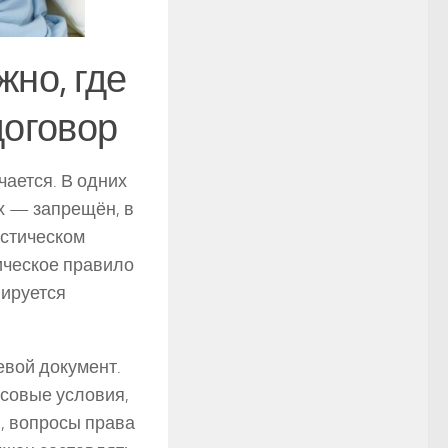
но, где
договор
чается. В одних
их — запрещён, в
истическом
ическое правило
нируется
евой документ.
совые условия,
, вопросы права