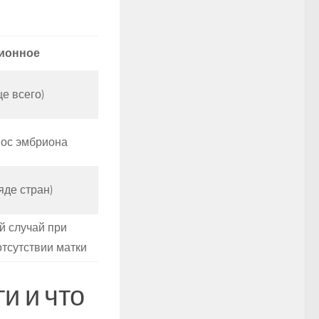
ионное
е всего)
ос эмбриона
яде стран)
й случай при
тсутствии матки
и и что