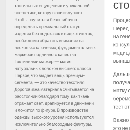
сто
тактильных ощущениях и уникальной
энергетике, которую они излучают.
Процес
Чтобы научиться безошибочно
определять премиальный статус
Перед 
изделия без подсказок в виде этикеток,
на ген
необходимо обратить внимание на
консул
несколько ключевых, фундаментальных
медици
маркеров подлинного качества.
вынаш
Тактильный маркер — магия
натуральных волокон высшего класса
Дальше
Первое, что выдает вещь премиум-
получа
сегмента, — это качество текстиля.
Дороговизна материала считывается на
матку 
расстоянии благодаря тому, как ткань
береме
отражает свет, драпируется в движении
тест о
и ложится по фигуре. В производстве
одежды высокого уровня используются
Важно 
исключительно благородные фактуры:
это не