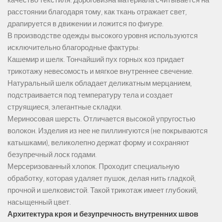
качество текстиля. Дороговизна материала считывается на
расстоянии благодаря тому, как ткань отражает свет,
драпируется в движении и ложится по фигуре.
В производстве одежды высокого уровня используются
исключительно благородные фактуры:
Кашемир и шелк. Тончайший пух горных коз придает
трикотажу невесомость и мягкое внутреннее свечение.
Натуральный шелк обладает деликатным мерцанием,
подстраивается под температуру тела и создает
струящиеся, элегантные складки.
Мериносовая шерсть. Отличается высокой упругостью
волокон. Изделия из нее не пиллингуются (не покрываются
катышками), великолепно держат форму и сохраняют
безупречный лоск годами.
Мерсеризованный хлопок. Проходит специальную
обработку, которая удаляет пушок, делая нить гладкой,
прочной и шелковистой. Такой трикотаж имеет глубокий,
насыщенный цвет.
Архитектура кроя и безупречность внутренних швов