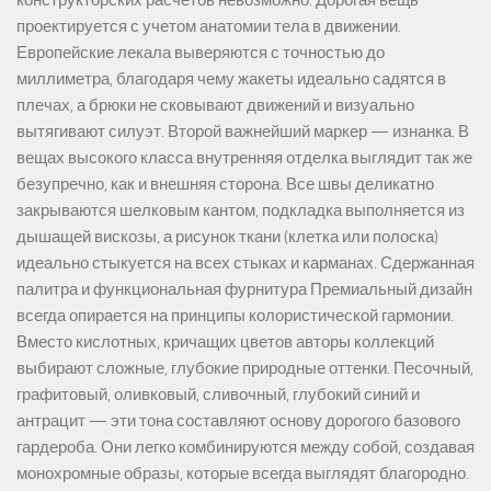
конструкторских расчетов невозможно. Дорогая вещь
проектируется с учетом анатомии тела в движении.
Европейские лекала выверяются с точностью до
миллиметра, благодаря чему жакеты идеально садятся в
плечах, а брюки не сковывают движений и визуально
вытягивают силуэт. Второй важнейший маркер — изнанка. В
вещах высокого класса внутренняя отделка выглядит так же
безупречно, как и внешняя сторона. Все швы деликатно
закрываются шелковым кантом, подкладка выполняется из
дышащей вискозы, а рисунок ткани (клетка или полоска)
идеально стыкуется на всех стыках и карманах. Сдержанная
палитра и функциональная фурнитура Премиальный дизайн
всегда опирается на принципы колористической гармонии.
Вместо кислотных, кричащих цветов авторы коллекций
выбирают сложные, глубокие природные оттенки. Песочный,
графитовый, оливковый, сливочный, глубокий синий и
антрацит — эти тона составляют основу дорогого базового
гардероба. Они легко комбинируются между собой, создавая
монохромные образы, которые всегда выглядят благородно.