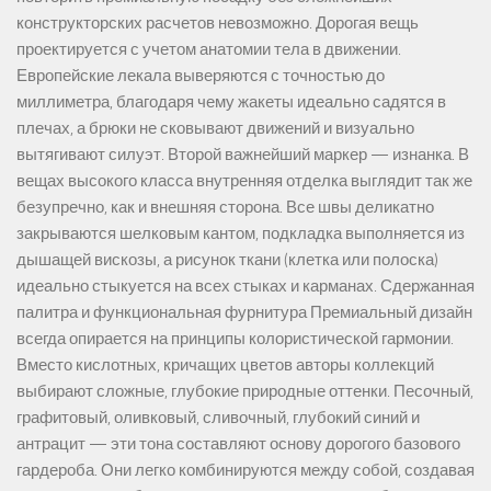
конструкторских расчетов невозможно. Дорогая вещь
проектируется с учетом анатомии тела в движении.
Европейские лекала выверяются с точностью до
миллиметра, благодаря чему жакеты идеально садятся в
плечах, а брюки не сковывают движений и визуально
вытягивают силуэт. Второй важнейший маркер — изнанка. В
вещах высокого класса внутренняя отделка выглядит так же
безупречно, как и внешняя сторона. Все швы деликатно
закрываются шелковым кантом, подкладка выполняется из
дышащей вискозы, а рисунок ткани (клетка или полоска)
идеально стыкуется на всех стыках и карманах. Сдержанная
палитра и функциональная фурнитура Премиальный дизайн
всегда опирается на принципы колористической гармонии.
Вместо кислотных, кричащих цветов авторы коллекций
выбирают сложные, глубокие природные оттенки. Песочный,
графитовый, оливковый, сливочный, глубокий синий и
антрацит — эти тона составляют основу дорогого базового
гардероба. Они легко комбинируются между собой, создавая