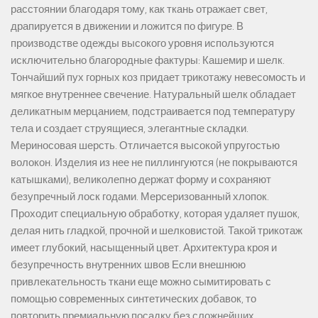
расстоянии благодаря тому, как ткань отражает свет,
драпируется в движении и ложится по фигуре. В
производстве одежды высокого уровня используются
исключительно благородные фактуры: Кашемир и шелк.
Тончайший пух горных коз придает трикотажу невесомость и
мягкое внутреннее свечение. Натуральный шелк обладает
деликатным мерцанием, подстраивается под температуру
тела и создает струящиеся, элегантные складки.
Мериносовая шерсть. Отличается высокой упругостью
волокон. Изделия из нее не пиллингуются (не покрываются
катышками), великолепно держат форму и сохраняют
безупречный лоск годами. Мерсеризованный хлопок.
Проходит специальную обработку, которая удаляет пушок,
делая нить гладкой, прочной и шелковистой. Такой трикотаж
имеет глубокий, насыщенный цвет. Архитектура кроя и
безупречность внутренних швов Если внешнюю
привлекательность ткани еще можно сымитировать с
помощью современных синтетических добавок, то
повторить премиальную посадку без сложнейших