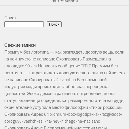
автомобилей
Поиск
Поиск
Свежие записи
Премиум без логотипа — как разглядеть дорогую вещь, если
на ней ничего не написано Скопировать Размещена на
площадке 90is.ru Написать сообщение TITLE Премиум без
логотипа — как разглядеть дорогую вещь, если на ней ничего
не написано Скопировать Description В современной
индустрии моды происходит глобальная переоценка
ценностей. Эпоха демонстративного потребления, когда
статус владельца определялся размером логотипа на груди,
окончательно уступила место философии «тихой роскоши».
Скопировать Адрес url premium-bez-logotipa-kak-razglyadet-
doroguyu-veshch-esli-na-ney-nichego-ne-napisano
Скопировать Анонс В современной индустрии моды