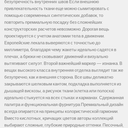
безупречность внутренних швов Если внешнюю
привлекательность ткани еще можно сымитировать с
помощью современных синтетических добавок, то
повторить премиальную посадку без сложнейших
конструкторских расчетов невозможно. Дорогая вещь
проектируется с учетом анатомии тела в движении.
Европейские лекала выверяются с точностью до
миллиметра, благодаря чему жакеты идеально садятся в
плечах, а брюки не сковывают движений и визуально
вытягивают силуэт. Второй важнейший маркер — изнанка. В
вещах высокого класса внутренняя отделка выглядит так же
безупречно, как и внешняя сторона. Все швы деликатно
закрываются шелковым кантом, подкладка выполняется из
дышащей вискозы, а рисунок ткани (клетка или полоска)
идеально стыкуется на всех стыках и карманах. Сдержанная
палитра и функциональная фурнитура Премиальный дизайн
всегда опирается на принципы колористической гармонии.
Вместо кислотных, кричащих цветов авторы коллекций
выбирают сложные, глубокие природные оттенки. Песочный,