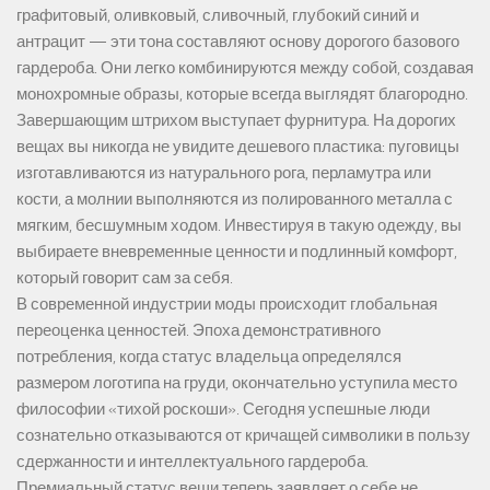
графитовый, оливковый, сливочный, глубокий синий и
антрацит — эти тона составляют основу дорогого базового
гардероба. Они легко комбинируются между собой, создавая
монохромные образы, которые всегда выглядят благородно.
Завершающим штрихом выступает фурнитура. На дорогих
вещах вы никогда не увидите дешевого пластика: пуговицы
изготавливаются из натурального рога, перламутра или
кости, а молнии выполняются из полированного металла с
мягким, бесшумным ходом. Инвестируя в такую одежду, вы
выбираете вневременные ценности и подлинный комфорт,
который говорит сам за себя.
В современной индустрии моды происходит глобальная
переоценка ценностей. Эпоха демонстративного
потребления, когда статус владельца определялся
размером логотипа на груди, окончательно уступила место
философии «тихой роскоши». Сегодня успешные люди
сознательно отказываются от кричащей символики в пользу
сдержанности и интеллектуального гардероба.
Премиальный статус вещи теперь заявляет о себе не