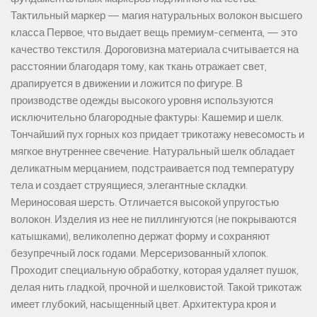
Тактильный маркер — магия натуральных волокон высшего
класса Первое, что выдает вещь премиум-сегмента, — это
качество текстиля. Дороговизна материала считывается на
расстоянии благодаря тому, как ткань отражает свет,
драпируется в движении и ложится по фигуре. В
производстве одежды высокого уровня используются
исключительно благородные фактуры: Кашемир и шелк.
Тончайший пух горных коз придает трикотажу невесомость и
мягкое внутреннее свечение. Натуральный шелк обладает
деликатным мерцанием, подстраивается под температуру
тела и создает струящиеся, элегантные складки.
Мериносовая шерсть. Отличается высокой упругостью
волокон. Изделия из нее не пиллингуются (не покрываются
катышками), великолепно держат форму и сохраняют
безупречный лоск годами. Мерсеризованный хлопок.
Проходит специальную обработку, которая удаляет пушок,
делая нить гладкой, прочной и шелковистой. Такой трикотаж
имеет глубокий, насыщенный цвет. Архитектура кроя и