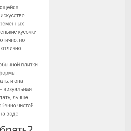
ающейся
 искусство,
временных
енькие кусочки
отично, но
е отлично
обычной плитки,
 формы.
ть, и она
— визуальная
дать, лучше
обенно чистой,
на воде.
брать?