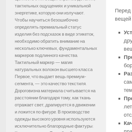
тактильных ощущениях и уникальной
Перед 
энергетике, которую они излучают.
вещей 
Чтобы научиться безошибочно
определять премиальный статус
Ус
изделия без подсказок в виде этикеток,
дру
необходимо обратить внимание на
ве
несколько ключевых, фундаментальных
маркеров подлинного качества.
Пр
Тактильный маркер — магия
бор
натуральных волокон высшего класса
Ра
Первое, что выдает вещь премиум-
сам
сегмента, — это качество текстиля.
те
Дороговизна материала считывается на
Пр
расстоянии благодаря тому, как ткань
отражает свет, драпируется в движении
лет
и ложится по фигуре. В производстве
отс
одежды высокого уровня используются
Кач
исключительно благородные фактуры:
пра