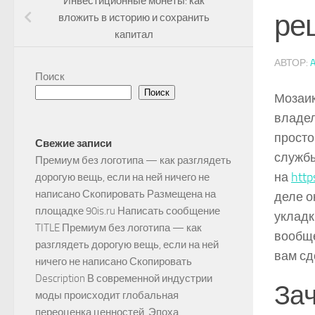
Инвестиционные монеты: как
ре
вложить в историю и сохранить
капитал
АВТОР:
Поиск
Поиск
Мозаик
владел
просто
Свежие записи
службы
Премиум без логотипа — как разглядеть
на
http
дорогую вещь, если на ней ничего не
написано Скопировать Размещена на
деле о
площадке 90is.ru Написать сообщение
укладк
TITLE Премиум без логотипа — как
вообще
разглядеть дорогую вещь, если на ней
вам сд
ничего не написано Скопировать
Description В современной индустрии
Зач
моды происходит глобальная
переоценка ценностей. Эпоха