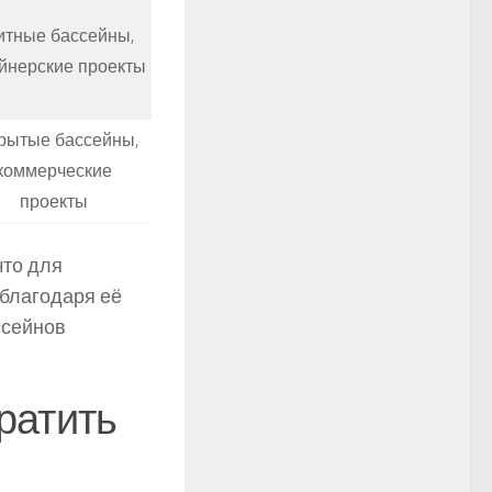
итные бассейны,
йнерские проекты
рытые бассейны,
коммерческие
проекты
что для
 благодаря её
ссейнов
братить