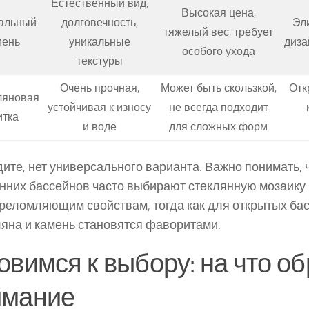
Естественный вид,
Высокая цена,
альный
долговечность,
Эл
тяжелый вес, требует
мень
уникальные
диза
особого ухода
текстуры
Очень прочная,
Может быть скользкой,
Отк
ляновая
устойчивая к износу
не всегда подходит
итка
и воде
для сложных форм
дите, нет универсального варианта. Важно понимать, 
нних бассейнов часто выбирают стеклянную мозаику
реломляющим свойствам, тогда как для открытых ба
яна и камень становятся фаворитами.
овимся к выбору: на что о
имание