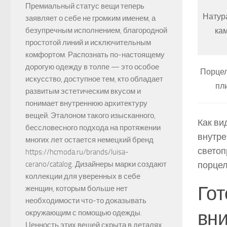
Премиальный статус вещи теперь
Натур
заявляет о себе не громким именем, а
ка
безупречным исполнением, благородной
простотой линий и исключительным
комфортом. Распознать по-настоящему
дорогую одежду в толпе — это особое
Порце
искусство, доступное тем, кто обладает
пл
развитым эстетическим вкусом и
понимает внутреннюю архитектуру
вещей. Эталоном такого изысканного,
Как ви
бессловесного подхода на протяжении
внутре
многих лет остается немецкий бренд
светоп
https://hcmoda.ru/brands/luisa-
порцел
cerano/catalog. Дизайнеры марки создают
коллекции для уверенных в себе
Гот
женщин, которым больше нет
необходимости что-то доказывать
вн
окружающим с помощью одежды.
Ценность этих вещей скрыта в деталях,