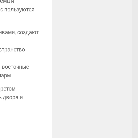
ема и
ас пользуются
ливами, создают
странство
 восточные
шарм.
екретом —
 двора и