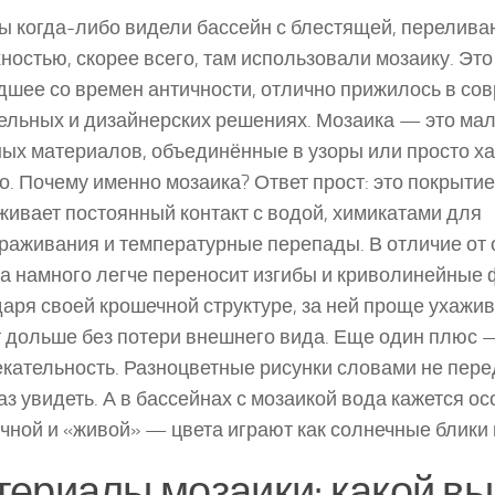
ы когда-либо видели бассейн с блестящей, перелив
ностью, скорее всего, там использовали мозаику. Это
шее со времен античности, отлично прижилось в со
ельных и дизайнерских решениях. Мозаика — это мал
ных материалов, объединённые в узоры или просто ха
о. Почему именно мозаика? Ответ прост: это покрыти
ивает постоянный контакт с водой, химикатами для
раживания и температурные перепады. В отличие от 
а намного легче переносит изгибы и криволинейные
аря своей крошечной структуре, за ней проще ухажива
 дольше без потери внешнего вида. Еще один плюс 
кательность. Разноцветные рисунки словами не пере
аз увидеть. А в бассейнах с мозаикой вода кажется ос
чной и «живой» — цвета играют как солнечные блики 
ериалы мозаики: какой вы