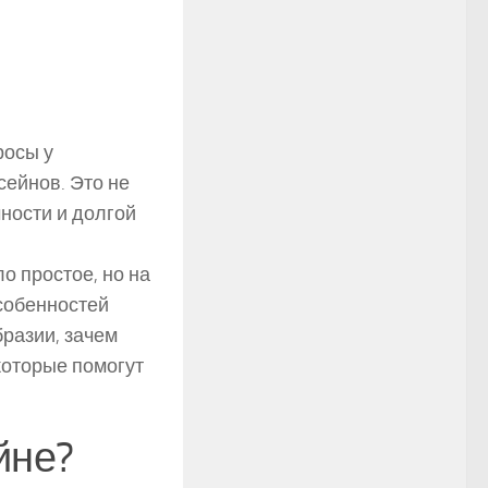
росы у
ейнов. Это не
чности и долгой
о простое, но на
особенностей
бразии, зачем
которые помогут
йне?