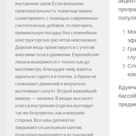
акцент
внутренних швов Если внешнюю
прозра
привлекательность ткани еще можно
популя
сымитировать с помощью современных
синтетических добавок, то повторить
Мо
премиальную посадку без сложнейших
эфф
конструкторских расчетов невозможно.
Дорогая вещь проектируется с учетом
Гр
анатомии тела в движении. Европейские
глу
лекала выверяются с точностью до
Сл
миллиметра, благодаря чему жакеты
ков
идеально садятся в плечах, а брюки не
сковывают движений и визуально
Вдумчи
вытягивают силуэт. Второй важнейший
бассей
маркер — изнанка. В вещах высокого
предме
класса внутренняя отделка выглядит
так же безупречно, как и внешняя
сторона. Все швы деликатно
закрываются шелковым кантом,
подкладка выполняется из дышащей