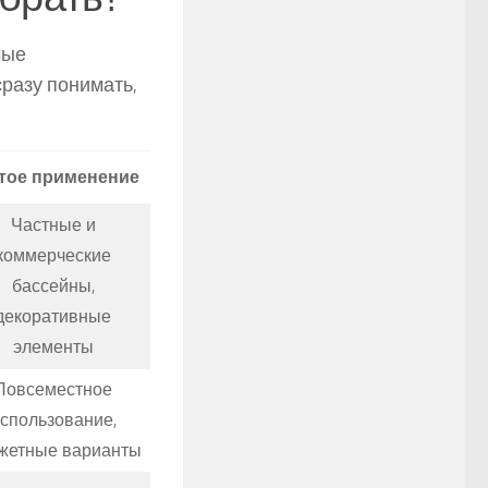
мые
разу понимать,
тое применение
Частные и
коммерческие
бассейны,
декоративные
элементы
Повсеместное
спользование,
жетные варианты