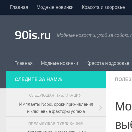
Главная
Модные новинки
Красота и здоровье
Skip to content
90is.ru
Модные новости, уход за собою,
Главная
Модные новинки
Красота и здоровье
СЛЕДИТЕ ЗА НАМИ:
ПОЛЕЗ
СЛЕДУЮЩАЯ ПУБЛИКАЦИЯ
Мо
Импланты Nobel: сроки приживления
и ключевые факторы успеха
вы
ПРЕДЫДУЩАЯ ПУБЛИКАЦИЯ