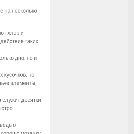
е на несколько
ют хлор и
здействие таких
олько дно, но и
 кусочков, но
льче элементы,
 служит десятки
ыстро
ведь от
 хорошо мозаику