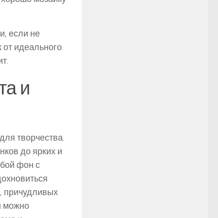
и, если не
к от идеального.
ит.
та и
для творчества.
нков до ярких и
убой фон с
дохновиться
, причудливых
и можно