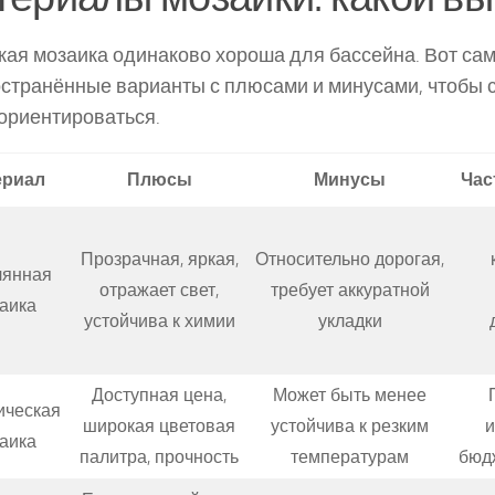
кая мозаика одинаково хороша для бассейна. Вот са
странённые варианты с плюсами и минусами, чтобы с
 ориентироваться.
ериал
Плюсы
Минусы
Час
Прозрачная, яркая,
Относительно дорогая,
лянная
отражает свет,
требует аккуратной
аика
устойчива к химии
укладки
Доступная цена,
Может быть менее
ическая
широкая цветовая
устойчива к резким
и
аика
палитра, прочность
температурам
бюд