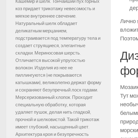
Кашемир и шелк. Тончайший пух горных
дер
коз придает трикотажу невесомость и
мягкое внутреннее свечение.
Лично 
Натуральный шелк обладает
вложит
деликатным мерцанием,
Поэтом
подстраивается под температуру тела и
создает струящиеся, элегантные
Диз
складки. Мериносовая шерсть.
Отличается высокой упругостью
фо
волокон. Изделия из нее не
пиллингуются (не покрываются
катышками), великолепно держат форму
Мозаик
и сохраняют безупречный лоск годами.
Тут мо
Мерсеризованный хлопок. Проходит
необыч
специальную обработку, которая
удаляет пушок, делая нить гладкой,
белыми
прочной и шелковистой. Такой трикотаж
природ
имеет глубокий, насыщенный цвет.
морски
Архитектура кроя и безупречность