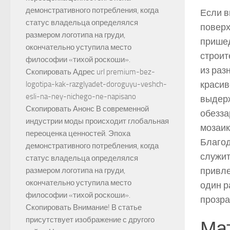
демонстративного потребления, когда
Если в
статус владельца определялся
поверх
размером логотипа на груди,
пришед
окончательно уступила место
строит
философии «тихой роскоши».
из раз
Скопировать Адрес url premium-bez-
красив
logotipa-kak-razglyadet-doroguyu-veshch-
esli-na-ney-nichego-ne-napisano
выдерж
Скопировать Анонс В современной
обезза
индустрии моды происходит глобальная
мозаик
переоценка ценностей. Эпоха
Благод
демонстративного потребления, когда
служит
статус владельца определялся
привле
размером логотипа на груди,
окончательно уступила место
один р
философии «тихой роскоши».
прозра
Скопировать Внимание! В статье
присутствует изображение с другого
Мат