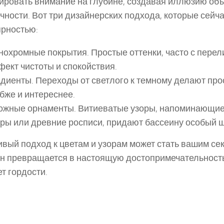
ировать внимание на глубине, создавая иллюзию объ
чности. Вот три дизайнерских подхода, которые сейч
рностью:
нохромные покрытия.
Простые оттенки, часто с пере
ект чистоты и спокойствия.
адиенты.
Переходы от светлого к темному делают про
бже и интереснее.
ожные орнаменты.
Витиеватые узоры, напоминающие
ры или древние росписи, придают бассеину особый 
вый подход к цветам и узорам может стать вашим с
н превращается в настоящую достопримечательность
т гордости.