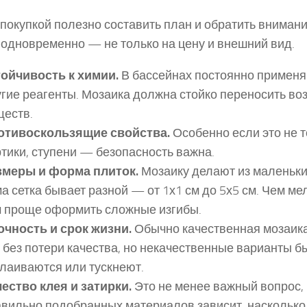
покупкой полезно составить план и обратить внимани
одновременно — не только на цену и внешний вид.
тойчивость к химии.
В бассейнах постоянно применя
гие реагенты. Мозаика должна стойко переносить во
ществ.
отивоскользящие свойства.
Особенно если это не т
тики, ступени — безопасность важна.
змеры и форма плиток.
Мозаику делают из маленьких
а сетка бывает разной — от 1х1 см до 5х5 см. Чем ме
м проще оформить сложные изгибы.
очность и срок жизни.
Обычно качественная мозаика
 без потери качества, но некачественные варианты б
лаиваются или тускнеют.
ество клея и затирки.
Это не менее важный вопрос, 
вильно подобранных материалов зависит, насколько