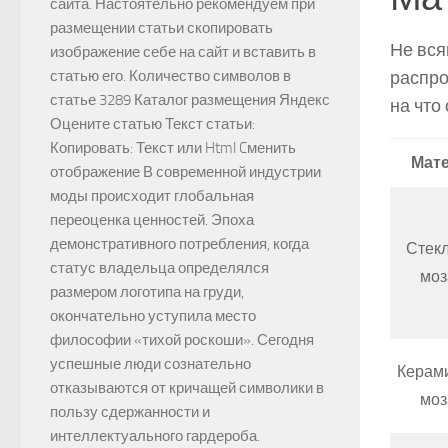
сайта. Настоятельно рекомендуем при
размещении статьи скопировать
Не вся
изображение себе на сайт и вставить в
распро
статью его. Количество символов в
статье 3289 Каталог размещения Яндекс
на что
Оцените статью Текст статьи:
Копировать: Текст или Html Cменить
Мат
отображение В современной индустрии
моды происходит глобальная
переоценка ценностей. Эпоха
демонстративного потребления, когда
Стек
статус владельца определялся
моз
размером логотипа на груди,
окончательно уступила место
философии «тихой роскоши». Сегодня
успешные люди сознательно
Керам
отказываются от кричащей символики в
моз
пользу сдержанности и
интеллектуального гардероба.