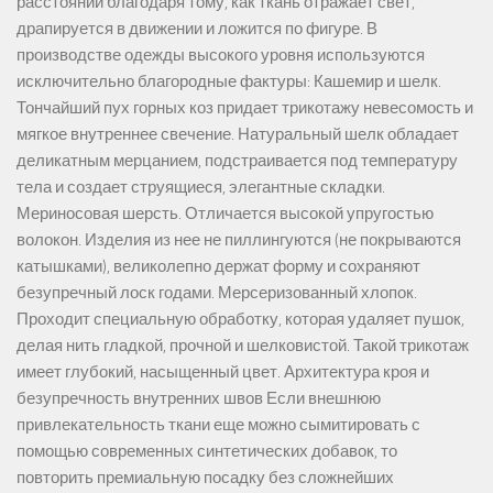
расстоянии благодаря тому, как ткань отражает свет,
драпируется в движении и ложится по фигуре. В
производстве одежды высокого уровня используются
исключительно благородные фактуры: Кашемир и шелк.
Тончайший пух горных коз придает трикотажу невесомость и
мягкое внутреннее свечение. Натуральный шелк обладает
деликатным мерцанием, подстраивается под температуру
тела и создает струящиеся, элегантные складки.
Мериносовая шерсть. Отличается высокой упругостью
волокон. Изделия из нее не пиллингуются (не покрываются
катышками), великолепно держат форму и сохраняют
безупречный лоск годами. Мерсеризованный хлопок.
Проходит специальную обработку, которая удаляет пушок,
делая нить гладкой, прочной и шелковистой. Такой трикотаж
имеет глубокий, насыщенный цвет. Архитектура кроя и
безупречность внутренних швов Если внешнюю
привлекательность ткани еще можно сымитировать с
помощью современных синтетических добавок, то
повторить премиальную посадку без сложнейших