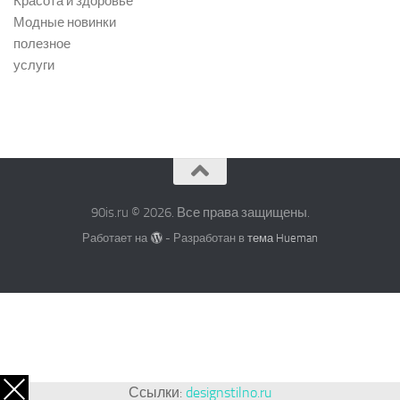
Красота и здоровье
Модные новинки
полезное
услуги
90is.ru © 2026. Все права защищены.
Работает на
- Разработан в
тема Hueman
Ссылки:
designstilno.ru