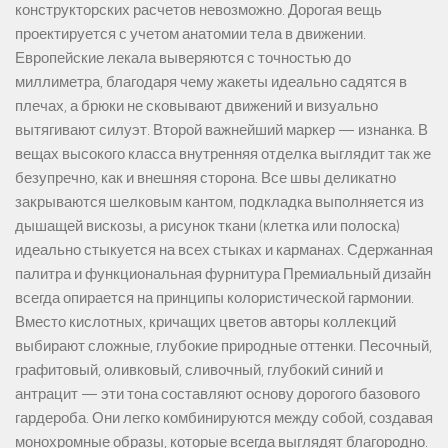
конструкторских расчетов невозможно. Дорогая вещь
проектируется с учетом анатомии тела в движении.
Европейские лекала выверяются с точностью до
миллиметра, благодаря чему жакеты идеально садятся в
плечах, а брюки не сковывают движений и визуально
вытягивают силуэт. Второй важнейший маркер — изнанка. В
вещах высокого класса внутренняя отделка выглядит так же
безупречно, как и внешняя сторона. Все швы деликатно
закрываются шелковым кантом, подкладка выполняется из
дышащей вискозы, а рисунок ткани (клетка или полоска)
идеально стыкуется на всех стыках и карманах. Сдержанная
палитра и функциональная фурнитура Премиальный дизайн
всегда опирается на принципы колористической гармонии.
Вместо кислотных, кричащих цветов авторы коллекций
выбирают сложные, глубокие природные оттенки. Песочный,
графитовый, оливковый, сливочный, глубокий синий и
антрацит — эти тона составляют основу дорогого базового
гардероба. Они легко комбинируются между собой, создавая
монохромные образы, которые всегда выглядят благородно.