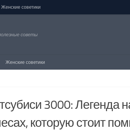
Женские советики
 полезные советы
Женские советики
тсубиси 3000: Легенда н
лесах, которую стоит по