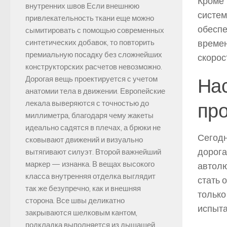
Кроме 
внутренних швов Если внешнюю
систем
привлекательность ткани еще можно
обеспе
сымитировать с помощью современных
времен
синтетических добавок, то повторить
премиальную посадку без сложнейших
скорос
конструкторских расчетов невозможно.
Нас
Дорогая вещь проектируется с учетом
анатомии тела в движении. Европейские
лекала выверяются с точностью до
пр
миллиметра, благодаря чему жакеты
идеально садятся в плечах, а брюки не
Сегодн
сковывают движений и визуально
дорога
вытягивают силуэт. Второй важнейший
маркер — изнанка. В вещах высокого
автолю
класса внутренняя отделка выглядит
стать 
так же безупречно, как и внешняя
только
сторона. Все швы деликатно
испыта
закрываются шелковым кантом,
подкладка выполняется из дышащей