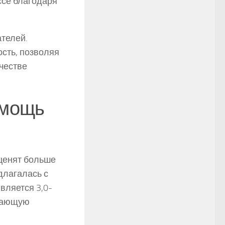
ссе благодаря
телей.
ость, позволяя
ачестве
 мощь
 ценят больше
длагалась с
вляется 3,0-
ясающую