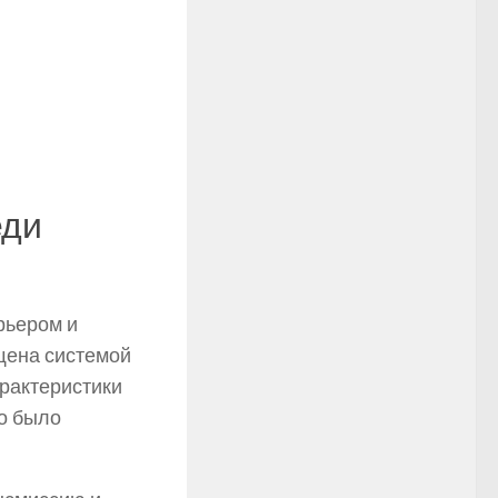
еди
рьером и
щена системой
арактеристики
то было