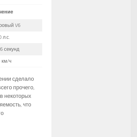
чение
тровый V6
 л.с.
6 секунд
 км/ч
лении сделало
всего прочего,
(в некоторых
яемость, что
го