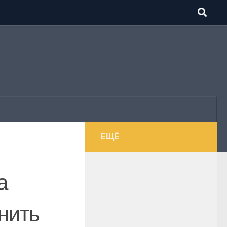
ЕЩЁ
а
мнить