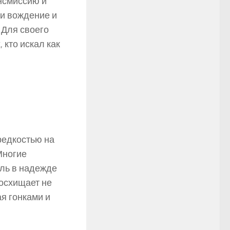
нсмиссию и
ли вождение и
 Для своего
 кто искал как
редкостью на
Многие
ель в надежде
восхищает не
ая гонками и