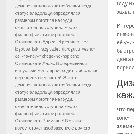
году и
демонстративного потребления, когда
захва
статус владельца определялся
размером логотипа на груди,
Интере
окончательно уступила место
инженер
философии «тихой роскоши».
её уни
Скопировать Адрес url premium-bez-
logotipa-kak-razglyadet-doroguyu-veshch-
быстро
esli-na-ney-nichego-ne-napisano
двигат
Скопировать Анонс В современной
период
индустрии моды происходит глобальная
переоценка ценностей. Эпоха
Диз
демонстративного потребления, когда
каж
статус владельца определялся
размером логотипа на груди,
окончательно уступила место
Что пе
философии «тихой роскоши».
конечн
Скопировать Внимание! В статье
элемен
присутствует изображение с другого