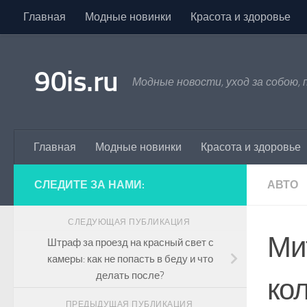
Главная
Модные новинки
Красота и здоровье
Skip to content
90is.ru
Модные новости, уход за собою,
Главная
Модные новинки
Красота и здоровье
СЛЕДИТЕ ЗА НАМИ:
АВТО
СЛЕДУЮЩАЯ ПУБЛИКАЦИЯ
Ми
Штраф за проезд на красный свет с
камеры: как не попасть в беду и что
делать после?
ко
ПРЕДЫДУЩАЯ ПУБЛИКАЦИЯ