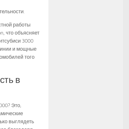
ельности.
стной работы
on, что объясняет
итсубиси 3000
линии и мощные
омобилей того
сть в
000? Это,
амические
лько выглядеть