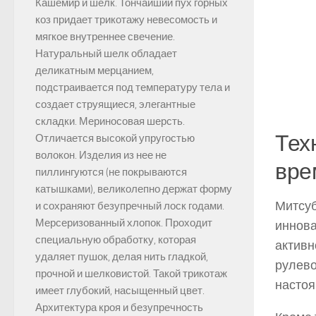
Кашемир и шелк. Тончайший пух горных
коз придает трикотажу невесомость и
мягкое внутреннее свечение.
Натуральный шелк обладает
деликатным мерцанием,
подстраивается под температуру тела и
создает струящиеся, элегантные
складки. Мериносовая шерсть.
Тех
Отличается высокой упругостью
волокон. Изделия из нее не
вре
пиллингуются (не покрываются
катышками), великолепно держат форму
Митсуб
и сохраняют безупречный лоск годами.
Мерсеризованный хлопок. Проходит
иннова
специальную обработку, которая
активн
удаляет пушок, делая нить гладкой,
рулево
прочной и шелковистой. Такой трикотаж
настоя
имеет глубокий, насыщенный цвет.
Архитектура кроя и безупречность