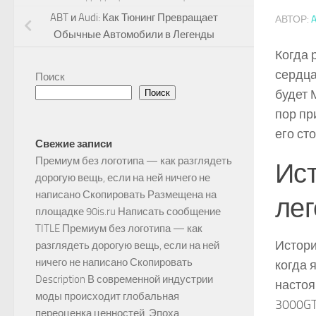
ABT и Audi: Как Тюнинг Превращает
АВТОР:
Обычные Автомобили в Легенды
Когда 
сердца
Поиск
будет 
Поиск
пор пр
его ст
Свежие записи
Премиум без логотипа — как разглядеть
Ист
дорогую вещь, если на ней ничего не
написано Скопировать Размещена на
ле
площадке 90is.ru Написать сообщение
TITLE Премиум без логотипа — как
Истори
разглядеть дорогую вещь, если на ней
ничего не написано Скопировать
когда 
Description В современной индустрии
настоя
моды происходит глобальная
3000GT
переоценка ценностей. Эпоха