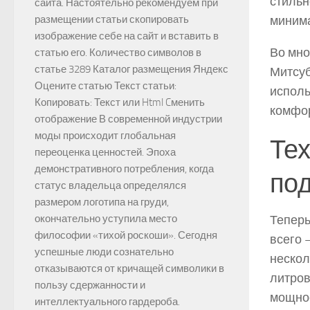
стильн
сайта. Настоятельно рекомендуем при
миним
размещении статьи скопировать
изображение себе на сайт и вставить в
Во мно
статью его. Количество символов в
статье 3289 Каталог размещения Яндекс
Митсуб
Оцените статью Текст статьи:
исполь
Копировать: Текст или Html Cменить
комфор
отображение В современной индустрии
моды происходит глобальная
Тех
переоценка ценностей. Эпоха
демонстративного потребления, когда
под
статус владельца определялся
размером логотипа на груди,
Теперь
окончательно уступила место
философии «тихой роскоши». Сегодня
всего 
успешные люди сознательно
нескол
отказываются от кричащей символики в
литров
пользу сдержанности и
мощнос
интеллектуального гардероба.