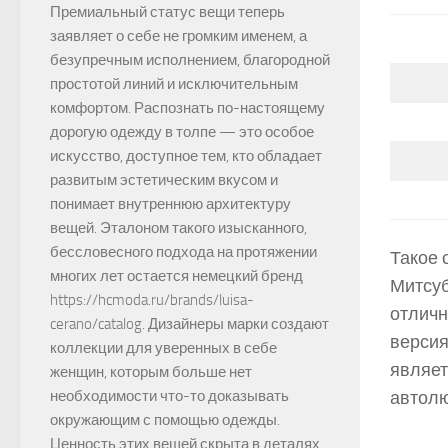
Премиальный статус вещи теперь
заявляет о себе не громким именем, а
безупречным исполнением, благородной
простотой линий и исключительным
комфортом. Распознать по-настоящему
дорогую одежду в толпе — это особое
искусство, доступное тем, кто обладает
развитым эстетическим вкусом и
понимает внутреннюю архитектуру
вещей. Эталоном такого изысканного,
бессловесного подхода на протяжении
Такое 
многих лет остается немецкий бренд
Митсуб
https://hcmoda.ru/brands/luisa-
отличн
cerano/catalog. Дизайнеры марки создают
версия
коллекции для уверенных в себе
являет
женщин, которым больше нет
автолю
необходимости что-то доказывать
окружающим с помощью одежды.
Ценность этих вещей скрыта в деталях,