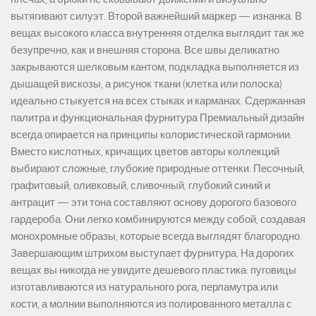
вытягивают силуэт. Второй важнейший маркер — изнанка. В
вещах высокого класса внутренняя отделка выглядит так же
безупречно, как и внешняя сторона. Все швы деликатно
закрываются шелковым кантом, подкладка выполняется из
дышащей вискозы, а рисунок ткани (клетка или полоска)
идеально стыкуется на всех стыках и карманах. Сдержанная
палитра и функциональная фурнитура Премиальный дизайн
всегда опирается на принципы колористической гармонии.
Вместо кислотных, кричащих цветов авторы коллекций
выбирают сложные, глубокие природные оттенки. Песочный,
графитовый, оливковый, сливочный, глубокий синий и
антрацит — эти тона составляют основу дорогого базового
гардероба. Они легко комбинируются между собой, создавая
монохромные образы, которые всегда выглядят благородно.
Завершающим штрихом выступает фурнитура. На дорогих
вещах вы никогда не увидите дешевого пластика: пуговицы
изготавливаются из натурального рога, перламутра или
кости, а молнии выполняются из полированного металла с