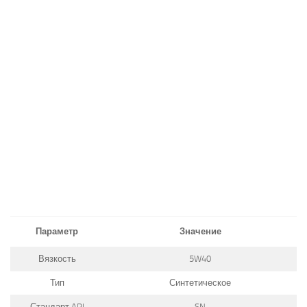
Параметр
Значение
Вязкость
5W40
Тип
Синтетическое
Стандарт API
SN