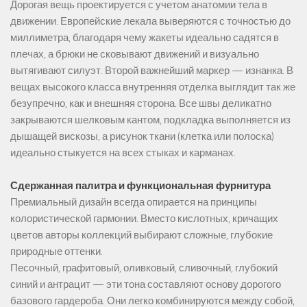
Дорогая вещь проектируется с учетом анатомии тела в
движении. Европейские лекала выверяются с точностью до
миллиметра, благодаря чему жакеты идеально садятся в
плечах, а брюки не сковывают движений и визуально
вытягивают силуэт. Второй важнейший маркер — изнанка. В
вещах высокого класса внутренняя отделка выглядит так же
безупречно, как и внешняя сторона. Все швы деликатно
закрываются шелковым кантом, подкладка выполняется из
дышащей вискозы, а рисунок ткани (клетка или полоска)
идеально стыкуется на всех стыках и карманах.
Сдержанная палитра и функциональная фурнитура
Премиальный дизайн всегда опирается на принципы
колористической гармонии. Вместо кислотных, кричащих
цветов авторы коллекций выбирают сложные, глубокие
природные оттенки.
Песочный, графитовый, оливковый, сливочный, глубокий
синий и антрацит — эти тона составляют основу дорогого
базового гардероба. Они легко комбинируются между собой,