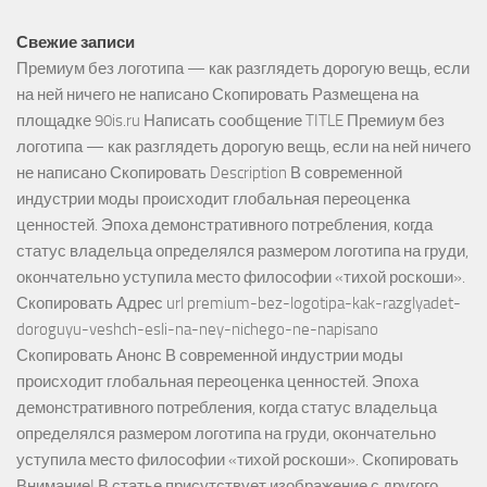
Свежие записи
Премиум без логотипа — как разглядеть дорогую вещь, если
на ней ничего не написано Скопировать Размещена на
площадке 90is.ru Написать сообщение TITLE Премиум без
логотипа — как разглядеть дорогую вещь, если на ней ничего
не написано Скопировать Description В современной
индустрии моды происходит глобальная переоценка
ценностей. Эпоха демонстративного потребления, когда
статус владельца определялся размером логотипа на груди,
окончательно уступила место философии «тихой роскоши».
Скопировать Адрес url premium-bez-logotipa-kak-razglyadet-
doroguyu-veshch-esli-na-ney-nichego-ne-napisano
Скопировать Анонс В современной индустрии моды
происходит глобальная переоценка ценностей. Эпоха
демонстративного потребления, когда статус владельца
определялся размером логотипа на груди, окончательно
уступила место философии «тихой роскоши». Скопировать
Внимание! В статье присутствует изображение с другого