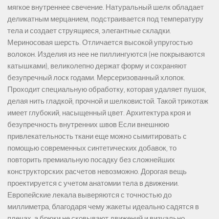
мягкое внутреннее свечение. Натуральный шелк обладает
деликатным мерцанием, подстраивается под температуру
тела и создает струящиеся, элегантные складки.
Мериносовая шерсть. Отличается высокой упругостью
волокон. Изделия из нее не пиллингуются (не покрываются
катышками), великолепно держат форму и сохраняют
безупречный лоск годами. Мерсеризованный хлопок.
Проходит специальную обработку, которая удаляет пушок,
делая нить гладкой, прочной и шелковистой. Такой трикотаж
имеет глубокий, насыщенный цвет. Архитектура кроя и
безупречность внутренних швов Если внешнюю
привлекательность ткани еще можно сымитировать с
помощью современных синтетических добавок, то
повторить премиальную посадку без сложнейших
конструкторских расчетов невозможно. Дорогая вещь
проектируется с учетом анатомии тела в движении.
Европейские лекала выверяются с точностью до
миллиметра, благодаря чему жакеты идеально садятся в
плечах, а брюки не сковывают движений и визуально