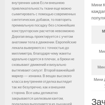
внутренних швов Если внешнюю
Мини К
привлекательность ткани еще можно
каждая
сымитировать с помощью современных
популя
синтетических добавок, то повторить
премиальную посадку без сложнейших
конструкторских расчетов невозможно.
М
Дорогая вещь проектируется с учетом
анатомии тела в движении. Европейские
лекала выверяются с точностью до
Ми
миллиметра, благодаря чему жакеты
идеально садятся в плечах, а брюки не
сковывают движений и визуально
Мин
вытягивают силуэт. Второй важнейший
маркер — изнанка. В вещах высокого
Мини 
класса внутренняя отделка выглядит
так же безупречно, как и внешняя
сторона. Все швы деликатно
закрываются шелковым кантом,
Зач
подкладка выполняется из дышащей