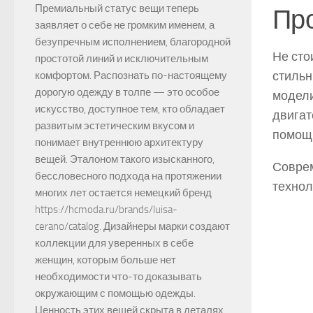
Премиальный статус вещи теперь
Про
заявляет о себе не громким именем, а
безупречным исполнением, благородной
Не сто
простотой линий и исключительным
стильн
комфортом. Распознать по-настоящему
дорогую одежду в толпе — это особое
модели
искусство, доступное тем, кто обладает
двигат
развитым эстетическим вкусом и
помощ
понимает внутреннюю архитектуру
вещей. Эталоном такого изысканного,
Соврем
бессловесного подхода на протяжении
технол
многих лет остается немецкий бренд
https://hcmoda.ru/brands/luisa-
cerano/catalog. Дизайнеры марки создают
коллекции для уверенных в себе
женщин, которым больше нет
необходимости что-то доказывать
окружающим с помощью одежды.
Ценность этих вещей скрыта в деталях,