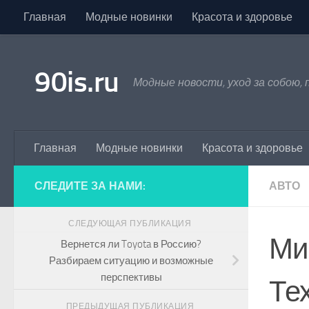
Главная
Модные новинки
Красота и здоровье
Skip to content
90is.ru
Модные новости, уход за собою,
Главная
Модные новинки
Красота и здоровье
СЛЕДИТЕ ЗА НАМИ:
АВТО
СЛЕДУЮЩАЯ ПУБЛИКАЦИЯ
Ми
Вернется ли Toyota в Россию?
Разбираем ситуацию и возможные
перспективы
Те
ПРЕДЫДУЩАЯ ПУБЛИКАЦИЯ