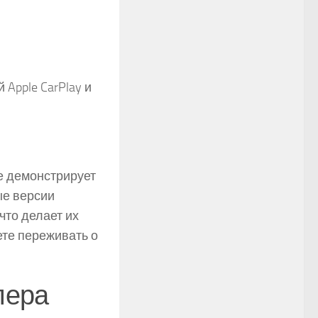
Apple CarPlay и
е демонстрирует
ые версии
что делает их
ете переживать о
пера