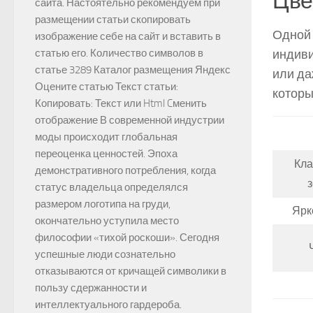
Цве
сайта. Настоятельно рекомендуем при
размещении статьи скопировать
Одной 
изображение себе на сайт и вставить в
индиви
статью его. Количество символов в
статье 3289 Каталог размещения Яндекс
или да
Оцените статью Текст статьи:
которы
Копировать: Текст или Html Cменить
отображение В современной индустрии
моды происходит глобальная
переоценка ценностей. Эпоха
Кла
демонстративного потребления, когда
статус владельца определялся
размером логотипа на груди,
Ярк
окончательно уступила место
философии «тихой роскоши». Сегодня
успешные люди сознательно
отказываются от кричащей символики в
пользу сдержанности и
интеллектуального гардероба.