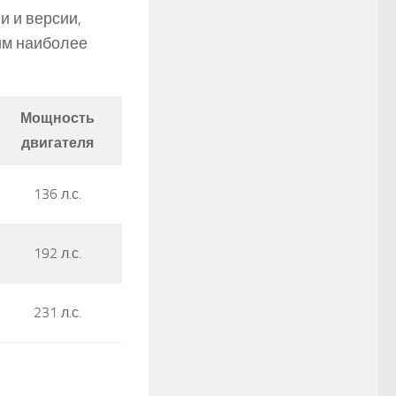
и и версии,
им наиболее
Мощность
двигателя
136 л.с.
192 л.с.
231 л.с.