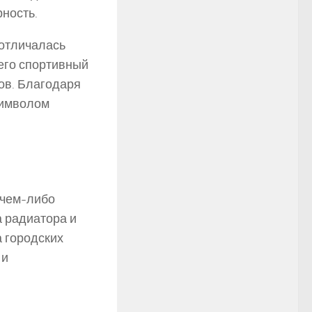
ность.
 отличалась
 его спортивный
ов. Благодаря
символом
 чем-либо
 радиатора и
 городских
 и