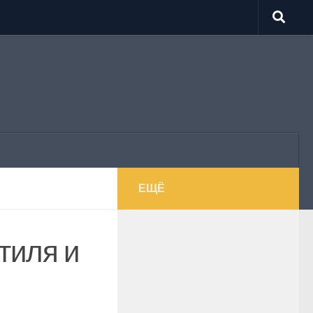
ЕЩЁ
тиля и