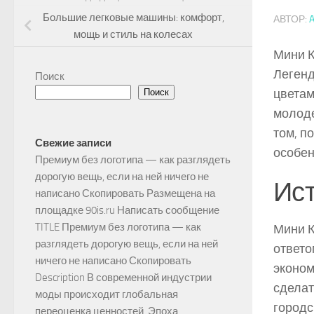
Большие легковые машины: комфорт,
АВТОР:
мощь и стиль на колесах
Мини К
Легенд
Поиск
цветам
Поиск
молоде
том, п
Свежие записи
особен
Премиум без логотипа — как разглядеть
дорогую вещь, если на ней ничего не
Ис
написано Скопировать Размещена на
площадке 90is.ru Написать сообщение
TITLE Премиум без логотипа — как
Мини К
разглядеть дорогую вещь, если на ней
ответо
ничего не написано Скопировать
эконом
Description В современной индустрии
сделат
моды происходит глобальная
городс
переоценка ценностей. Эпоха