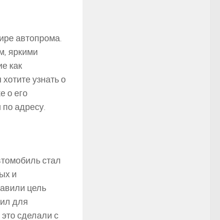
мире автопрома.
м, яркими
е как
 хотите узнать о
е о его
 по адресу.
втомобиль стал
ых и
тавили цель
дил для
 это сделали с