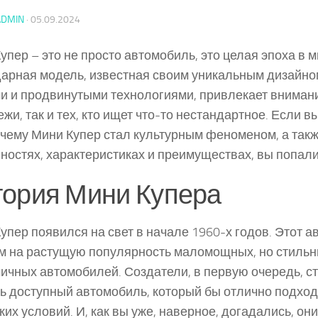
ADMIN
·
05.09.2024
упер – это не просто автомобиль, это целая эпоха в 
арная модель, известная своим уникальным дизайно
и и продвинутыми технологиями, привлекает внимани
жи, так и тех, кто ищет что-то нестандартное. Если вы
очему Мини Купер стал культурным феноменом, а такж
ностях, характеристиках и преимуществах, вы попали
тория Мини Купера
упер появился на свет в начале 1960-х годов. Этот а
м на растущую популярность маломощных, но стильн
ичных автомобилей. Создатели, в первую очередь, с
ь доступный автомобиль, который бы отлично подхо
ких условий. И, как вы уже, наверное, догадались, они