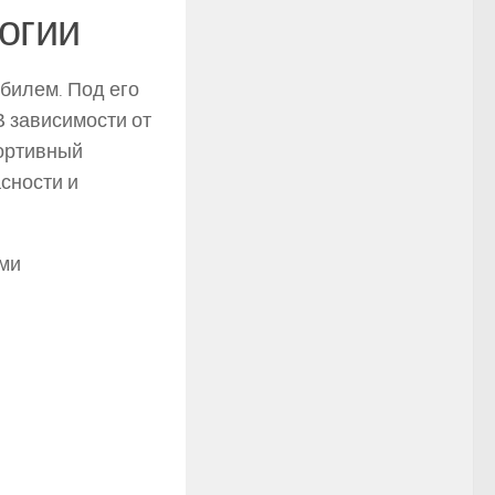
огии
билем. Под его
В зависимости от
портивный
сности и
ими