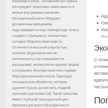
Кашемир и шелк. Тончайший пух горных
коз придает трикотажу невесомость и
мягкое внутреннее свечение.
Ад
Натуральный шелк обладает
Си
деликатным мерцанием,
Инф
подстраивается под температуру тела и
создает струящиеся, элегантные
And
складки. Мериносовая шерсть.
Эко
Отличается высокой упругостью
волокон. Изделия из нее не
пиллингуются (не покрываются
С точк
катышками), великолепно держат форму
отличн
и сохраняют безупречный лоск годами.
автомо
Мерсеризованный хлопок. Проходит
идеаль
специальную обработку, которая
частых
удаляет пушок, делая нить гладкой,
прочной и шелковистой. Такой трикотаж
По
имеет глубокий, насыщенный цвет.
Архитектура кроя и безупречность