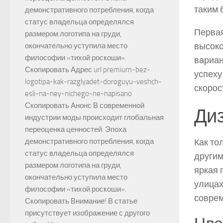
таким 
демонстративного потребления, когда
статус владельца определялся
Первая
размером логотипа на груди,
высоко
окончательно уступила место
философии «тихой роскоши».
вариан
Скопировать Адрес url premium-bez-
успеху
logotipa-kak-razglyadet-doroguyu-veshch-
скорос
esli-na-ney-nichego-ne-napisano
Скопировать Анонс В современной
Диз
индустрии моды происходит глобальная
переоценка ценностей. Эпоха
Как то
демонстративного потребления, когда
статус владельца определялся
другим
размером логотипа на груди,
яркая 
окончательно уступила место
улицах
философии «тихой роскоши».
соврем
Скопировать Внимание! В статье
присутствует изображение с другого