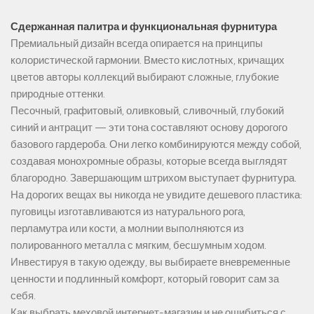
Сдержанная палитра и функциональная фурнитура
Премиальный дизайн всегда опирается на принципы
колористической гармонии. Вместо кислотных, кричащих
цветов авторы коллекций выбирают сложные, глубокие
природные оттенки.
Песочный, графитовый, оливковый, сливочный, глубокий
синий и антрацит — эти тона составляют основу дорогого
базового гардероба. Они легко комбинируются между собой,
создавая монохромные образы, которые всегда выглядят
благородно. Завершающим штрихом выступает фурнитура.
На дорогих вещах вы никогда не увидите дешевого пластика:
пуговицы изготавливаются из натурального рога,
перламутра или кости, а молнии выполняются из
полированного металла с мягким, бесшумным ходом.
Инвестируя в такую одежду, вы выбираете вневременные
ценности и подлинный комфорт, который говорит сам за
себя.
Как выбрать меховой интернет-магазин и не ошибиться с