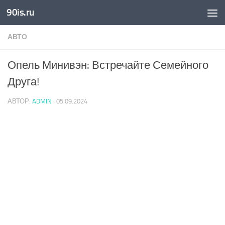
90is.ru
Skip to content
АВТО
Опель Минивэн: Встречайте Семейного
Друга!
АВТОР:
ADMIN
·
05.09.2024