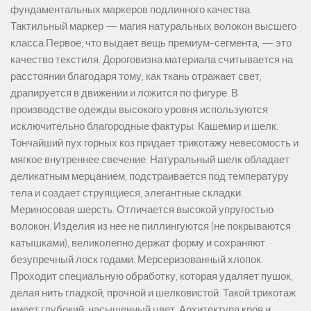
фундаментальных маркеров подлинного качества.
Тактильный маркер — магия натуральных волокон высшего
класса Первое, что выдает вещь премиум-сегмента, — это
качество текстиля. Дороговизна материала считывается на
расстоянии благодаря тому, как ткань отражает свет,
драпируется в движении и ложится по фигуре. В
производстве одежды высокого уровня используются
исключительно благородные фактуры: Кашемир и шелк.
Тончайший пух горных коз придает трикотажу невесомость и
мягкое внутреннее свечение. Натуральный шелк обладает
деликатным мерцанием, подстраивается под температуру
тела и создает струящиеся, элегантные складки.
Мериносовая шерсть. Отличается высокой упругостью
волокон. Изделия из нее не пиллингуются (не покрываются
катышками), великолепно держат форму и сохраняют
безупречный лоск годами. Мерсеризованный хлопок.
Проходит специальную обработку, которая удаляет пушок,
делая нить гладкой, прочной и шелковистой. Такой трикотаж
имеет глубокий, насыщенный цвет. Архитектура кроя и