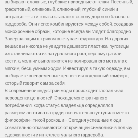
выбирают сложные, глубокие природные оттенки. Песочный,
графитовый, оливковый, сливочный, глубокий синий и
антрацит — эти тона составляют основу дорогого базового
гардероба. Они легко комбинируются между собой, создавая
монохромные образы, которые всегда выглядят благородно.
Завершающим штрихом выступает фурнитура. На дорогих
вещах вы никогда не увидите дешевого пластика: пуговицы
изготавливаются из натурального рога, перламутра или
кости, а молнии выполняются из полированного металла с
мягким, бесшумным ходом. Инвестируя в такую одежду, вы
выбираете вневременные ценности и подлинный комфорт,
который говорит сам за себя.
В современной индустрии моды происходит глобальная
переоценка ценностей. Эпоха демонстративного
потребления, когда статус владельца определялся
размером логотипа на груди, окончательно уступила место
философии «тихой роскоши». Сегодня успешные люди
сознательно отказываются от кричащей символики в пользу
сдержанности и интеллектуального гардероба.