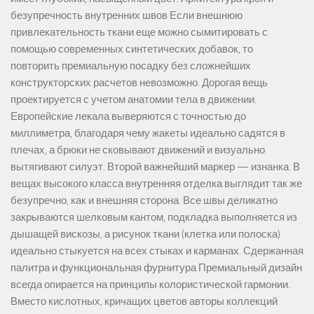
безупречность внутренних швов Если внешнюю
привлекательность ткани еще можно сымитировать с
помощью современных синтетических добавок, то
повторить премиальную посадку без сложнейших
конструкторских расчетов невозможно. Дорогая вещь
проектируется с учетом анатомии тела в движении.
Европейские лекала выверяются с точностью до
миллиметра, благодаря чему жакеты идеально садятся в
плечах, а брюки не сковывают движений и визуально
вытягивают силуэт. Второй важнейший маркер — изнанка. В
вещах высокого класса внутренняя отделка выглядит так же
безупречно, как и внешняя сторона. Все швы деликатно
закрываются шелковым кантом, подкладка выполняется из
дышащей вискозы, а рисунок ткани (клетка или полоска)
идеально стыкуется на всех стыках и карманах. Сдержанная
палитра и функциональная фурнитура Премиальный дизайн
всегда опирается на принципы колористической гармонии.
Вместо кислотных, кричащих цветов авторы коллекций