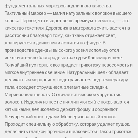
фундаментальных маркеров подлинного качества.
Тактильный маркер — магия натуральных волокон высшего
класса Первое, что выдает вещь премиум-сегмента, — это
качество текстиля. Дороговизна материала считывается на
расстоянии благодаря тому, как ткань отражает свет,
драпируется в движении и ложится по фигуре. В
производстве одежды высокого уровня используются
исключительно благородные фактуры: Кашемир и шелк.
Тончайший пух горных коз придает трикотажу невесомость и
мягкое внутреннее свечение. Натуральный шелк обладает
деликатным мерцанием, подстраивается под температуру
тела и создает струящиеся, элегантные складки.
Мериносовая шерсть. Отличается высокой упругостью
волокон. Изделия из нее не пиллингуются (не покрываются
катышками), великолепно держат форму и сохраняют
безупречный лоск годами. Мерсеризованный хлопок.
Проходит специальную обработку, которая удаляет пушок,
делая нить гладкой, прочной и шелковистой. Такой трикотаж