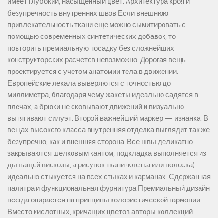
имеет глубокий, насыщенный цвет. Архитектура кроя и
безупречность внутренних швов Если внешнюю
привлекательность ткани еще можно сымитировать с
помощью современных синтетических добавок, то
повторить премиальную посадку без сложнейших
конструкторских расчетов невозможно. Дорогая вещь
проектируется с учетом анатомии тела в движении.
Европейские лекала выверяются с точностью до
миллиметра, благодаря чему жакеты идеально садятся в
плечах, а брюки не сковывают движений и визуально
вытягивают силуэт. Второй важнейший маркер — изнанка. В
вещах высокого класса внутренняя отделка выглядит так же
безупречно, как и внешняя сторона. Все швы деликатно
закрываются шелковым кантом, подкладка выполняется из
дышащей вискозы, а рисунок ткани (клетка или полоска)
идеально стыкуется на всех стыках и карманах. Сдержанная
палитра и функциональная фурнитура Премиальный дизайн
всегда опирается на принципы колористической гармонии.
Вместо кислотных, кричащих цветов авторы коллекций