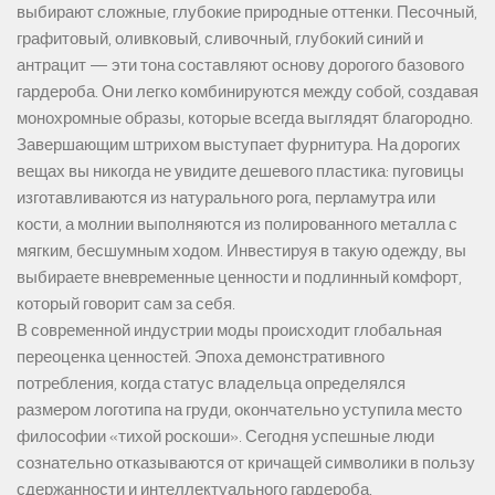
выбирают сложные, глубокие природные оттенки. Песочный,
графитовый, оливковый, сливочный, глубокий синий и
антрацит — эти тона составляют основу дорогого базового
гардероба. Они легко комбинируются между собой, создавая
монохромные образы, которые всегда выглядят благородно.
Завершающим штрихом выступает фурнитура. На дорогих
вещах вы никогда не увидите дешевого пластика: пуговицы
изготавливаются из натурального рога, перламутра или
кости, а молнии выполняются из полированного металла с
мягким, бесшумным ходом. Инвестируя в такую одежду, вы
выбираете вневременные ценности и подлинный комфорт,
который говорит сам за себя.
В современной индустрии моды происходит глобальная
переоценка ценностей. Эпоха демонстративного
потребления, когда статус владельца определялся
размером логотипа на груди, окончательно уступила место
философии «тихой роскоши». Сегодня успешные люди
сознательно отказываются от кричащей символики в пользу
сдержанности и интеллектуального гардероба.