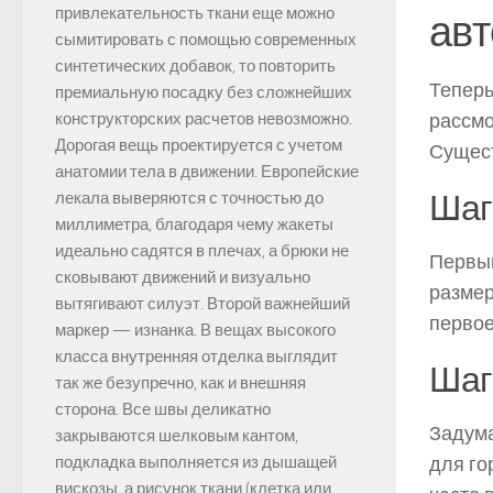
привлекательность ткани еще можно
ав
сымитировать с помощью современных
синтетических добавок, то повторить
Теперь
премиальную посадку без сложнейших
рассмо
конструкторских расчетов невозможно.
Дорогая вещь проектируется с учетом
Сущест
анатомии тела в движении. Европейские
Шаг
лекала выверяются с точностью до
миллиметра, благодаря чему жакеты
идеально садятся в плечах, а брюки не
Первым
сковывают движений и визуально
размер
вытягивают силуэт. Второй важнейший
первое
маркер — изнанка. В вещах высокого
класса внутренняя отделка выглядит
Шаг
так же безупречно, как и внешняя
сторона. Все швы деликатно
Задума
закрываются шелковым кантом,
для го
подкладка выполняется из дышащей
вискозы, а рисунок ткани (клетка или