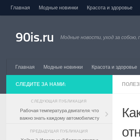
Главная
Модные новинки
Красота и здоровье
Skip to content
90is.ru
Модные новости, уход за собою,
Главная
Модные новинки
Красота и здоровье
СЛЕДИТЕ ЗА НАМИ:
ПОЛЕЗ
СЛЕДУЮЩАЯ ПУБЛИКАЦИЯ
Как
Рабочая температура двигателя: что
важно знать каждому автомобилисту
от
ПРЕДЫДУЩАЯ ПУБЛИКАЦИЯ