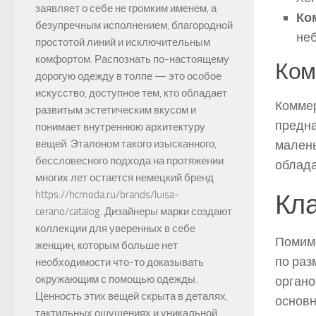
заявляет о себе не громким именем, а
Ко
безупречным исполнением, благородной
не
простотой линий и исключительным
комфортом. Распознать по-настоящему
Ком
дорогую одежду в толпе — это особое
искусство, доступное тем, кто обладает
Коммер
развитым эстетическим вкусом и
предна
понимает внутреннюю архитектуру
малень
вещей. Эталоном такого изысканного,
бессловесного подхода на протяжении
облада
многих лет остается немецкий бренд
Кла
https://hcmoda.ru/brands/luisa-
cerano/catalog. Дизайнеры марки создают
коллекции для уверенных в себе
Помимо
женщин, которым больше нет
по раз
необходимости что-то доказывать
окружающим с помощью одежды.
органо
Ценность этих вещей скрыта в деталях,
основн
тактильных ощущениях и уникальной