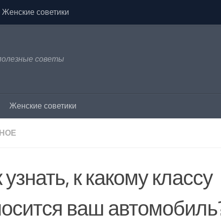
Женские советики
 полезные советы
Женские советики
НОЕ
 узнать, к какому классу
носится ваш автомобиль