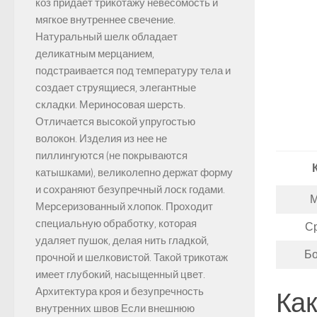
коз придает трикотажу невесомость и
мягкое внутреннее свечение.
Натуральный шелк обладает
деликатным мерцанием,
подстраивается под температуру тела и
создает струящиеся, элегантные
складки. Мериносовая шерсть.
Отличается высокой упругостью
волокон. Изделия из нее не
пиллингуются (не покрываются
катышками), великолепно держат форму
и сохраняют безупречный лоск годами.
Мерсеризованный хлопок. Проходит
специальную обработку, которая
С
удаляет пушок, делая нить гладкой,
Б
прочной и шелковистой. Такой трикотаж
имеет глубокий, насыщенный цвет.
Архитектура кроя и безупречность
Как
внутренних швов Если внешнюю