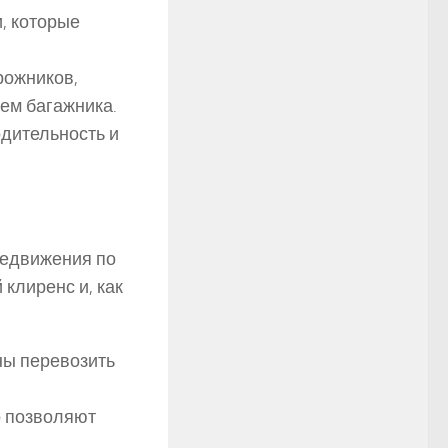
, которые
рожников,
ем багажника.
дительность и
редвижения по
клиренс и, как
ны перевозить
о позволяют