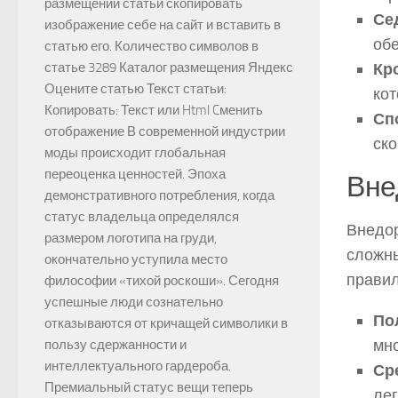
размещении статьи скопировать
Се
изображение себе на сайт и вставить в
об
статью его. Количество символов в
Кр
статье 3289 Каталог размещения Яндекс
Оцените статью Текст статьи:
ко
Копировать: Текст или Html Cменить
Сп
отображение В современной индустрии
ско
моды происходит глобальная
переоценка ценностей. Эпоха
Вне
демонстративного потребления, когда
статус владельца определялся
Внедор
размером логотипа на груди,
сложны
окончательно уступила место
правил
философии «тихой роскоши». Сегодня
успешные люди сознательно
По
отказываются от кричащей символики в
мно
пользу сдержанности и
интеллектуального гардероба.
Ср
Премиальный статус вещи теперь
лег