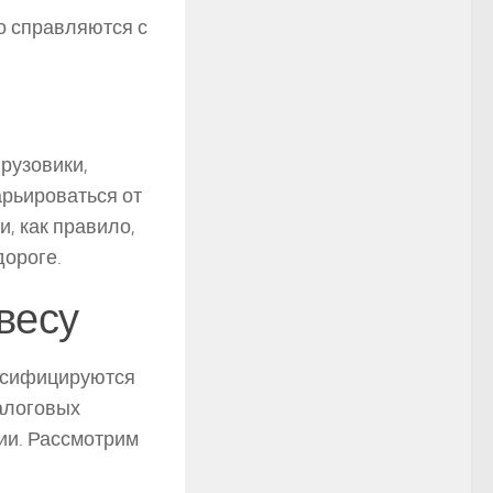
о справляются с
рузовики,
арьироваться от
, как правило,
дороге.
весу
ссифицируются
налоговых
ции. Рассмотрим