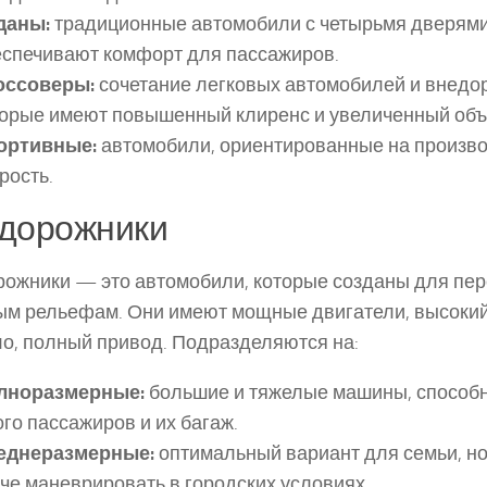
даны:
традиционные автомобили с четырьмя дверями
еспечивают комфорт для пассажиров.
оссоверы:
сочетание легковых автомобилей и внедо
торые имеют повышенный клиренс и увеличенный объ
ортивные:
автомобили, ориентированные на произво
рость.
дорожники
ожники — это автомобили, которые созданы для пе
м рельефам. Они имеют мощные двигатели, высокий 
о, полный привод. Подразделяются на:
лноразмерные:
большие и тяжелые машины, способ
го пассажиров и их багаж.
еднеразмерные:
оптимальный вариант для семьи, н
че маневрировать в городских условиях.