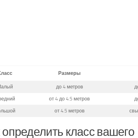
Класс
Размеры
Малый
до 4 метров
д
редний
от 4 до 4.5 метров
д
ольшой
от 4.5 метров
свы
 определить класс вашего