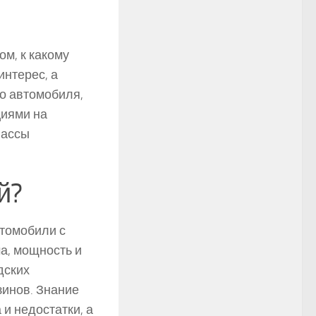
м, к какому
интерес, а
го автомобиля,
циями на
лассы
й?
втомобили с
а, мощность и
дских
инов. Знание
и недостатки, а