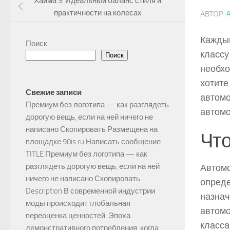
Хайма 3: Идеальный баланс стиля и
практичности на колесах
АВТОР:
Каждый
Поиск
классу
Поиск
необхо
хотите
Свежие записи
автомо
Премиум без логотипа — как разглядеть
автомо
дорогую вещь, если на ней ничего не
написано Скопировать Размещена на
Что
площадке 90is.ru Написать сообщение
TITLE Премиум без логотипа — как
разглядеть дорогую вещь, если на ней
Автомо
ничего не написано Скопировать
опреде
Description В современной индустрии
назнач
моды происходит глобальная
автомо
переоценка ценностей. Эпоха
класса
демонстративного потребления, когда