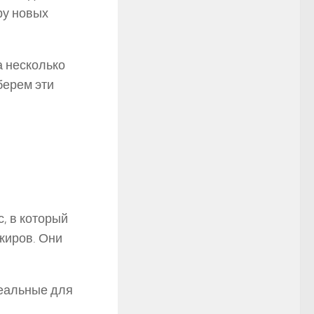
ру новых
 несколько
берем эти
, в который
жиров. Они
еальные для