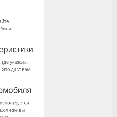
айте
обиля.
теристики
 где указаны
 Это даст вам
томобиля
 используется
. Если же вы