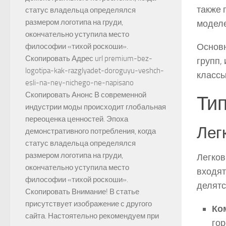
также 
статус владельца определялся
размером логотипа на груди,
моделе
окончательно уступила место
Основн
философии «тихой роскоши».
Скопировать Адрес url premium-bez-
групп,
logotipa-kak-razglyadet-doroguyu-veshch-
классы
esli-na-ney-nichego-ne-napisano
Скопировать Анонс В современной
Тип
индустрии моды происходит глобальная
переоценка ценностей. Эпоха
Лег
демонстративного потребления, когда
статус владельца определялся
размером логотипа на груди,
Легков
окончательно уступила место
входят
философии «тихой роскоши».
делятс
Скопировать Внимание! В статье
присутствует изображение с другого
Ко
сайта. Настоятельно рекомендуем при
гор