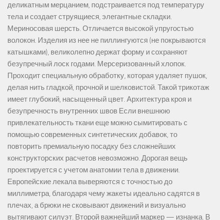
деликатным мерцанием, подстраивается под температуру
тела и создает струящиеся, элегантные складки.
Мериносовая шерсть. Отличается высокой упругостью
волокон. Изделия из нее не пиллингуются (не покрываются
катышками), великолепно держат форму и сохраняют
безупречный лоск годами. Мерсеризованный хлопок.
Проходит специальную обработку, которая удаляет пушок,
делая нить гладкой, прочной и шелковистой. Такой трикотаж
имеет глубокий, насыщенный цвет. Архитектура кроя и
безупречность внутренних швов Если внешнюю
привлекательность ткани еще можно сымитировать с
помощью современных синтетических добавок, то
повторить премиальную посадку без сложнейших
конструкторских расчетов невозможно. Дорогая вещь
проектируется с учетом анатомии тела в движении.
Европейские лекала выверяются с точностью до
миллиметра, благодаря чему жакеты идеально садятся в
плечах, а брюки не сковывают движений и визуально
вытягивают силуэт. Второй важнейший маркер — изнанка. В