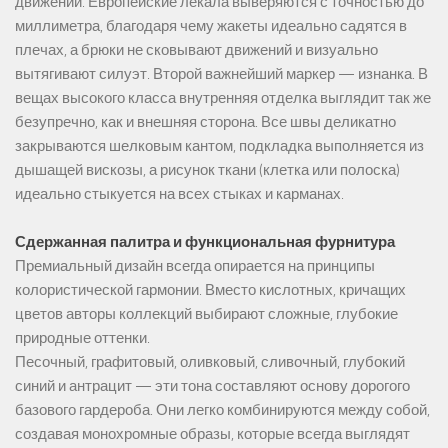
движении. Европейские лекала выверяются с точностью до
миллиметра, благодаря чему жакеты идеально садятся в
плечах, а брюки не сковывают движений и визуально
вытягивают силуэт. Второй важнейший маркер — изнанка. В
вещах высокого класса внутренняя отделка выглядит так же
безупречно, как и внешняя сторона. Все швы деликатно
закрываются шелковым кантом, подкладка выполняется из
дышащей вискозы, а рисунок ткани (клетка или полоска)
идеально стыкуется на всех стыках и карманах.
Сдержанная палитра и функциональная фурнитура
Премиальный дизайн всегда опирается на принципы
колористической гармонии. Вместо кислотных, кричащих
цветов авторы коллекций выбирают сложные, глубокие
природные оттенки.
Песочный, графитовый, оливковый, сливочный, глубокий
синий и антрацит — эти тона составляют основу дорогого
базового гардероба. Они легко комбинируются между собой,
создавая монохромные образы, которые всегда выглядят