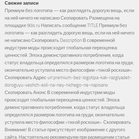
Свежие записи
Премиум без логотипа — как разглядеть дорогую вещь, если
на ней ничего не написано Скопировать Размещена на
площадке 90is.ru Написать сообщение TITLE Премиум без
логотипа — как разглядеть дорогую вещь, если на ней ничего
не написано Скопировать Description В современной
индустрии моды происходит глобальная переоценка
ценностей. Эпоха демонстративного потребления, когда
статус владельца определялся размером логотипа на груди,
окончательно уступила место философии «тихой роскоши».
Скопировать Адрес url premium-bez-logotipa-kak-razglyadet-
doroguyu-veshch-esli-na-ney-nichego-ne-napisano
Скопировать Анонс В современной индустрии моды
происходит глобальная переоценка ценностей. Эпоха
демонстративного потребления, когда статус владельца
определялся размером логотипа на груди, окончательно
уступила место философии «тихой роскоши». Скопировать
Внимание! В статье присутствует изображение с другого
сайта. Настоятельно рекомендуем при размещении статьи