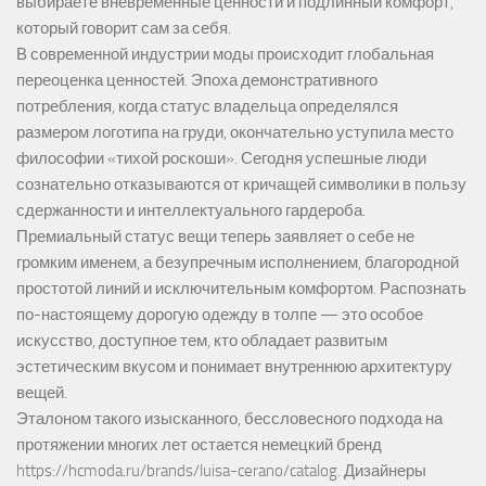
выбираете вневременные ценности и подлинный комфорт,
который говорит сам за себя.
В современной индустрии моды происходит глобальная
переоценка ценностей. Эпоха демонстративного
потребления, когда статус владельца определялся
размером логотипа на груди, окончательно уступила место
философии «тихой роскоши». Сегодня успешные люди
сознательно отказываются от кричащей символики в пользу
сдержанности и интеллектуального гардероба.
Премиальный статус вещи теперь заявляет о себе не
громким именем, а безупречным исполнением, благородной
простотой линий и исключительным комфортом. Распознать
по-настоящему дорогую одежду в толпе — это особое
искусство, доступное тем, кто обладает развитым
эстетическим вкусом и понимает внутреннюю архитектуру
вещей.
Эталоном такого изысканного, бессловесного подхода на
протяжении многих лет остается немецкий бренд
https://hcmoda.ru/brands/luisa-cerano/catalog
. Дизайнеры