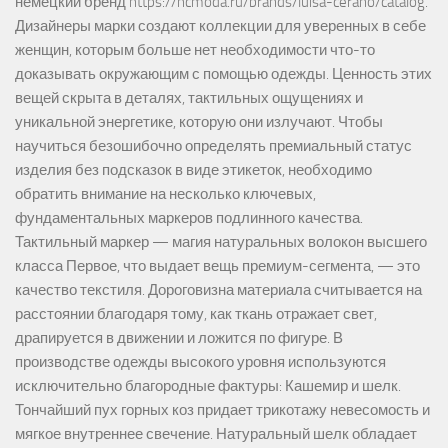
немецкий бренд https://hcmoda.ru/brands/luisa-cerano/catalog.
Дизайнеры марки создают коллекции для уверенных в себе
женщин, которым больше нет необходимости что-то
доказывать окружающим с помощью одежды. Ценность этих
вещей скрыта в деталях, тактильных ощущениях и
уникальной энергетике, которую они излучают. Чтобы
научиться безошибочно определять премиальный статус
изделия без подсказок в виде этикеток, необходимо
обратить внимание на несколько ключевых,
фундаментальных маркеров подлинного качества.
Тактильный маркер — магия натуральных волокон высшего
класса Первое, что выдает вещь премиум-сегмента, — это
качество текстиля. Дороговизна материала считывается на
расстоянии благодаря тому, как ткань отражает свет,
драпируется в движении и ложится по фигуре. В
производстве одежды высокого уровня используются
исключительно благородные фактуры: Кашемир и шелк.
Тончайший пух горных коз придает трикотажу невесомость и
мягкое внутреннее свечение. Натуральный шелк обладает