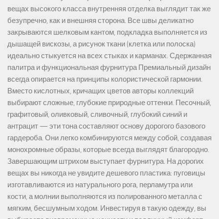
вещах высокого класса внутренняя отделка выглядит так же
безупречно, как и внешняя сторона. Все швы деликатно
закрываются шелковым кантом, подкладка выполняется из
дышащей вискозы, а рисунок ткани (клетка или полоска)
идеально стыкуется на всех стыках и карманах. Сдержанная
палитра и функциональная фурнитура Премиальный дизайн
всегда опирается на принципы колористической гармонии.
Вместо кислотных, кричащих цветов авторы коллекций
выбирают сложные, глубокие природные оттенки. Песочный,
графитовый, оливковый, сливочный, глубокий синий и
антрацит — эти тона составляют основу дорогого базового
гардероба. Они легко комбинируются между собой, создавая
монохромные образы, которые всегда выглядят благородно.
Завершающим штрихом выступает фурнитура. На дорогих
вещах вы никогда не увидите дешевого пластика: пуговицы
изготавливаются из натурального рога, перламутра или
кости, а молнии выполняются из полированного металла с
мягким, бесшумным ходом. Инвестируя в такую одежду, вы