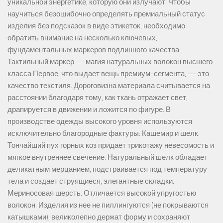
уникальной энергетике, которую они излучают. Чтобы
научиться безошибочно определять премиальный статус
изделия без подсказок в виде этикеток, необходимо
обратить внимание на несколько ключевых,
фундаментальных маркеров подлинного качества.
Тактильный маркер — магия натуральных волокон высшего
класса Первое, что выдает вещь премиум-сегмента, — это
качество текстиля. Дороговизна материала считывается на
расстоянии благодаря тому, как ткань отражает свет,
драпируется в движении и ложится по фигуре. В
производстве одежды высокого уровня используются
исключительно благородные фактуры: Кашемир и шелк.
Тончайший пух горных коз придает трикотажу невесомость и
мягкое внутреннее свечение. Натуральный шелк обладает
деликатным мерцанием, подстраивается под температуру
тела и создает струящиеся, элегантные складки.
Мериносовая шерсть. Отличается высокой упругостью
волокон. Изделия из нее не пиллингуются (не покрываются
катышками), великолепно держат форму и сохраняют