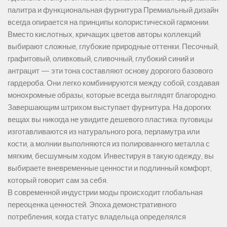
палитра и функциональная фурнитура Премиальный дизайн
всегда опирается на принципы колористической гармонии.
Вместо кислотных, кричащих цветов авторы коллекций
выбирают сложные, глубокие природные оттенки. Песочный,
графитовый, оливковый, сливочный, глубокий синий и
антрацит — эти тона составляют основу дорогого базового
гардероба. Они легко комбинируются между собой, создавая
монохромные образы, которые всегда выглядят благородно.
Завершающим штрихом выступает фурнитура. На дорогих
вещах вы никогда не увидите дешевого пластика: пуговицы
изготавливаются из натурального рога, перламутра или
кости, а молнии выполняются из полированного металла с
мягким, бесшумным ходом. Инвестируя в такую одежду, вы
выбираете вневременные ценности и подлинный комфорт,
который говорит сам за себя.
В современной индустрии моды происходит глобальная
переоценка ценностей. Эпоха демонстративного
потребления, когда статус владельца определялся