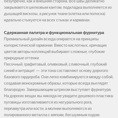
безупречно, как и внешняя сторона. Все швы деликатно
закрываются шелковым кантом, подкладка выполняется из
дышащей вискозы, а рисунок ткани (клетка или полоска)
идеально стыкуется на всех стыках и карманах.
Сдержанная палитра и функциональная фурнитура
Премиальный дизайн всегда опирается на принципы
колористической гармонии. Вместо кислотных, кричащих
цветов авторы коллекций выбирают сложные, глубокие
природные оттенки.
Песочный, графитовый, оливковый, сливочный, глубокий
синий и антрацит — эти тона составляют основу дорогого
базового гардероба. Они легко комбинируются между собой,
создавая монохромные образы, которые всегда выглядят
благородно. Завершающим штрихом выступает фурнитура.
На дорогих вещах вы никогда не увидите дешевого пластика:
пуговицы изготавливаются из натурального рога,
перламутра или кости, а молнии выполняются из
полированного металла с мягким, бесшумным ходом.