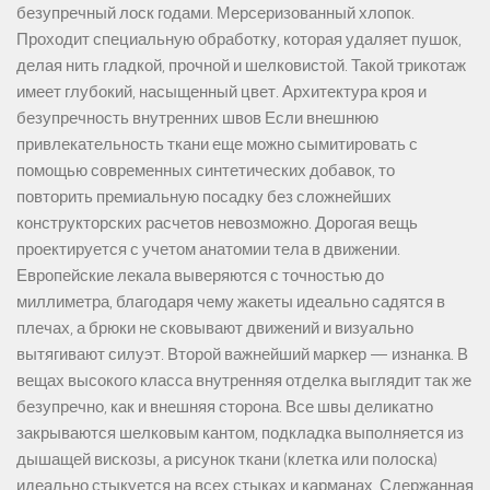
безупречный лоск годами. Мерсеризованный хлопок.
Проходит специальную обработку, которая удаляет пушок,
делая нить гладкой, прочной и шелковистой. Такой трикотаж
имеет глубокий, насыщенный цвет. Архитектура кроя и
безупречность внутренних швов Если внешнюю
привлекательность ткани еще можно сымитировать с
помощью современных синтетических добавок, то
повторить премиальную посадку без сложнейших
конструкторских расчетов невозможно. Дорогая вещь
проектируется с учетом анатомии тела в движении.
Европейские лекала выверяются с точностью до
миллиметра, благодаря чему жакеты идеально садятся в
плечах, а брюки не сковывают движений и визуально
вытягивают силуэт. Второй важнейший маркер — изнанка. В
вещах высокого класса внутренняя отделка выглядит так же
безупречно, как и внешняя сторона. Все швы деликатно
закрываются шелковым кантом, подкладка выполняется из
дышащей вискозы, а рисунок ткани (клетка или полоска)
идеально стыкуется на всех стыках и карманах. Сдержанная