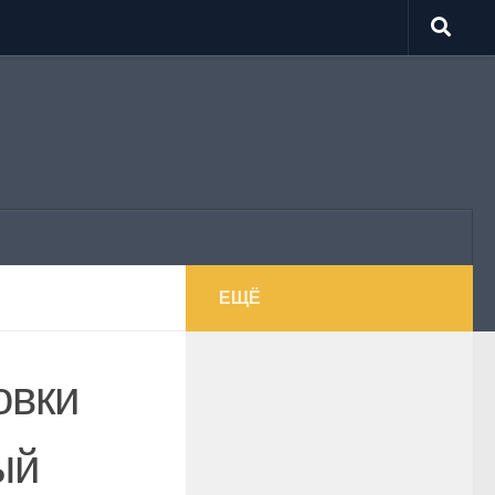
ЕЩЁ
овки
ый