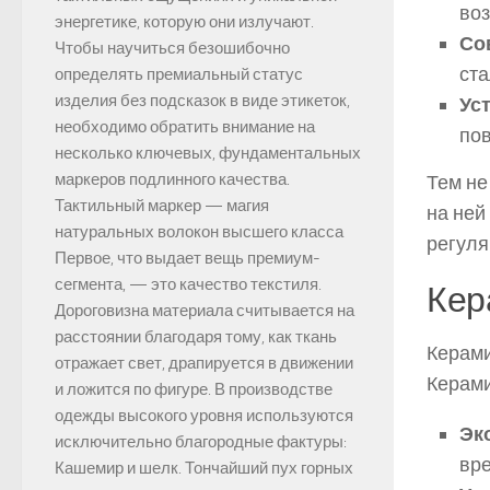
воз
энергетике, которую они излучают.
Со
Чтобы научиться безошибочно
ста
определять премиальный статус
изделия без подсказок в виде этикеток,
Ус
необходимо обратить внимание на
пов
несколько ключевых, фундаментальных
маркеров подлинного качества.
Тем не
Тактильный маркер — магия
на ней
натуральных волокон высшего класса
регуля
Первое, что выдает вещь премиум-
сегмента, — это качество текстиля.
Кер
Дороговизна материала считывается на
расстоянии благодаря тому, как ткань
Керами
отражает свет, драпируется в движении
Керами
и ложится по фигуре. В производстве
одежды высокого уровня используются
Эк
исключительно благородные фактуры:
вре
Кашемир и шелк. Тончайший пух горных