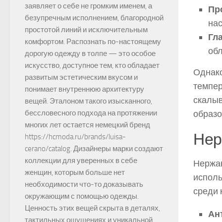
заявляет о себе не громким именем, а
Пр
безупречным исполнением, благородной
нас
простотой линий и исключительным
Гл
комфортом. Распознать по-настоящему
обл
дорогую одежду в толпе — это особое
искусство, доступное тем, кто обладает
Однако
развитым эстетическим вкусом и
темпер
понимает внутреннюю архитектуру
скалыв
вещей. Эталоном такого изысканного,
образо
бессловесного подхода на протяжении
многих лет остается немецкий бренд
Нер
https://hcmoda.ru/brands/luisa-
cerano/catalog. Дизайнеры марки создают
коллекции для уверенных в себе
Нержав
женщин, которым больше нет
исполь
необходимости что-то доказывать
среди 
окружающим с помощью одежды.
Ценность этих вещей скрыта в деталях,
Ан
тактильных ощущениях и уникальной