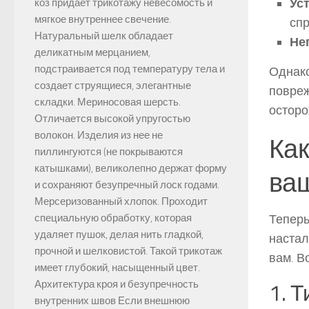
Ус
коз придает трикотажу невесомость и
мягкое внутреннее свечение.
спр
Натуральный шелк обладает
Не
деликатным мерцанием,
подстраивается под температуру тела и
Однако
создает струящиеся, элегантные
повреж
складки. Мериносовая шерсть.
осторо
Отличается высокой упругостью
волокон. Изделия из нее не
Как
пиллингуются (не покрываются
катышками), великолепно держат форму
ва
и сохраняют безупречный лоск годами.
Мерсеризованный хлопок. Проходит
Теперь
специальную обработку, которая
удаляет пушок, делая нить гладкой,
настал
прочной и шелковистой. Такой трикотаж
вам. В
имеет глубокий, насыщенный цвет.
Архитектура кроя и безупречность
1. 
внутренних швов Если внешнюю