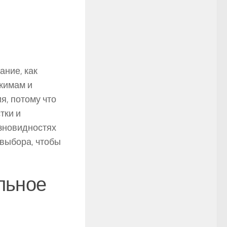
ание, как
ежимам и
я, потому что
тки и
азновидностях
 выбора, чтобы
льное