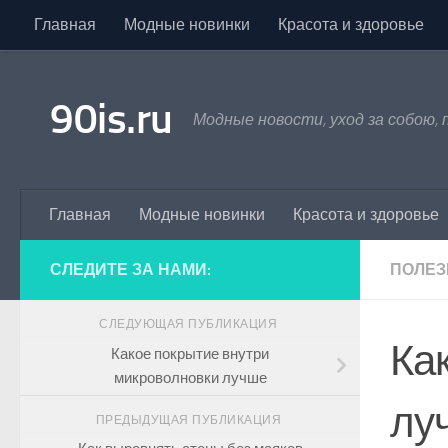
Главная
Модные новинки
Красота и здоровье
Skip to content
90is.ru
Модные новости, уход за собою,
Главная
Модные новинки
Красота и здоровье
СЛЕДИТЕ ЗА НАМИ:
ПОЛЕЗ
СЛЕДУЮЩАЯ ПУБЛИКАЦИЯ
Ка
Какое покрытие внутри
микроволновки лучше
лу
ПРЕДЫДУЩАЯ ПУБЛИКАЦИЯ