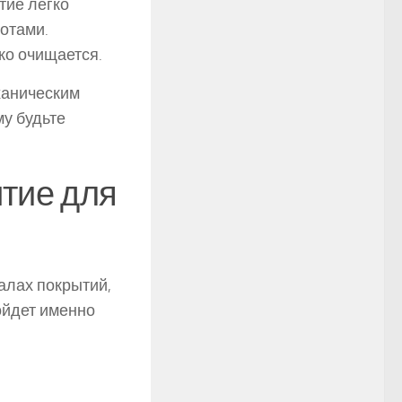
тие легко
отами.
ко очищается.
ханическим
му будьте
тие для
алах покрытий,
ойдет именно