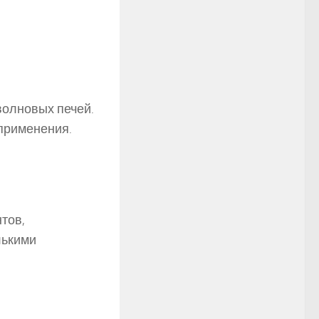
волновых печей.
 применения.
тов,
лькими