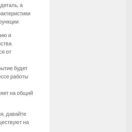
деталь, а
актеристики
функции:
ию и
ства.
ся от
ытие будет
ессе работы
яет на общий
я, давайте
ществуют на