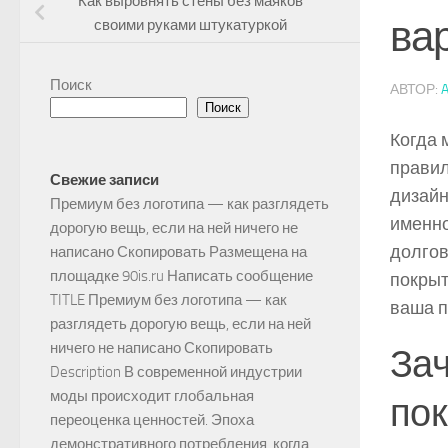
Как выровнять стены без маяков
ва
своими руками штукатуркой
Поиск
АВТОР:
Поиск
Когда 
правил
Свежие записи
дизайн
Премиум без логотипа — как разглядеть
именно
дорогую вещь, если на ней ничего не
долгов
написано Скопировать Размещена на
площадке 90is.ru Написать сообщение
покрыт
TITLE Премиум без логотипа — как
ваша п
разглядеть дорогую вещь, если на ней
ничего не написано Скопировать
Зач
Description В современной индустрии
моды происходит глобальная
по
переоценка ценностей. Эпоха
демонстративного потребления, когда