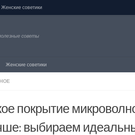
Женские советики
 полезные советы
Женские советики
НОЕ
кое покрытие микроволн
чше: выбираем идеальн