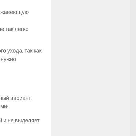
ержавеющую
е так легко
о ухода, так как
е нужно
ный вариант.
ми:
й и не выделяет