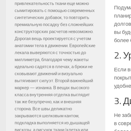
привлекательность ткани еще можно
Подума
сымитировать с помощью современных
планир
синтетических добавок, то повторить
долгов
премиальную посадку без сложнейших
вы буд
конструкторских расчетов невозможно.
Дорогая вещь проектируется с учетом
более
анатомии тела в движении. Европейские
2. 
лекала выверяются с точностью до
миллиметра, благодаря чему жакеты
идеально садятся в плечах, а брюки не
Если в
сковывают движений и визуально
покрыт
вытягивают силуэт. Второй важнейший
удобне
маркер — изнанка. В вещах высокого
класса внутренняя отделка выглядит
3. 
так же безупречно, как и внешняя
сторона. Все швы деликатно
Не заб
закрываются шелковым кантом,
в совр
подкладка выполняется из дышащей
вискозы, а рисунок ткани (клетка или