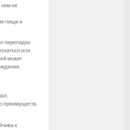
 нем не
е пищи и
их перепадах
ескаться или
ней может
еждения.
ал,
о преимуществ,
йчива к