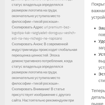
Покрыт
статус владельца определялся
важная
размером логотипа на груди,
окончательно уступила место
устрой
философии «тихой роскоши».
Скопировать Адрес url premium-bez-
За
logotipa-kak-razglyadet-doroguyu-veshch-
пов
esli-na-ney-nichego-ne-napisano
Уд
Скопировать Анонс В современной
заг
индустрии моды происходит глобальная
Ус
переоценка ценностей. Эпоха
вы
демонстративного потребления, когда
статус владельца определялся
уст
размером логотипа на груди,
Эс
окончательно уступила место
сти
философии «тихой роскоши».
Скопировать Внимание! В статье
Теперь
присутствует изображение с другого
деталь
сайта. Настоятельно рекомендуем при
рынке.