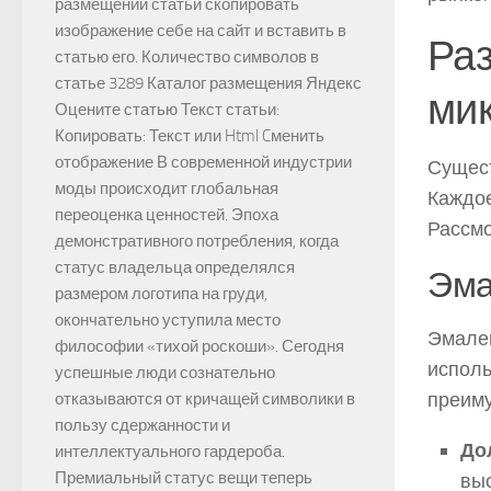
размещении статьи скопировать
изображение себе на сайт и вставить в
Раз
статью его. Количество символов в
статье 3289 Каталог размещения Яндекс
ми
Оцените статью Текст статьи:
Копировать: Текст или Html Cменить
отображение В современной индустрии
Сущест
моды происходит глобальная
Каждое
переоценка ценностей. Эпоха
Рассмо
демонстративного потребления, когда
статус владельца определялся
Эма
размером логотипа на груди,
окончательно уступила место
Эмалев
философии «тихой роскоши». Сегодня
исполь
успешные люди сознательно
преим
отказываются от кричащей символики в
пользу сдержанности и
До
интеллектуального гардероба.
Премиальный статус вещи теперь
вы