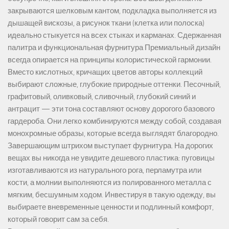
закрываются шелковым кантом, подкладка выполняется из
дышащей вискозы, а рисунок ткани (клетка или полоска)
идеально стыкуется на всех стыках и карманах. Сдержанная
палитра и функциональная фурнитура Премиальный дизайн
всегда опирается на принципы колористической гармонии.
Вместо кислотных, кричащих цветов авторы коллекций
выбирают сложные, глубокие природные оттенки. Песочный,
графитовый, оливковый, сливочный, глубокий синий и
антрацит — эти тона составляют основу дорогого базового
гардероба. Они легко комбинируются между собой, создавая
монохромные образы, которые всегда выглядят благородно.
Завершающим штрихом выступает фурнитура. На дорогих
вещах вы никогда не увидите дешевого пластика: пуговицы
изготавливаются из натурального рога, перламутра или
кости, а молнии выполняются из полированного металла с
мягким, бесшумным ходом. Инвестируя в такую одежду, вы
выбираете вневременные ценности и подлинный комфорт,
который говорит сам за себя.