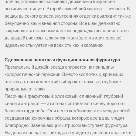
плечах, а брюки не сковывают движений и визуально
вытягивают силуэт. Второй важнейший маркер — изнанка. В
вещах высокого класса внутренняя отделка выглядит так же
безупречно, как и внешняя сторона. Все швы деликатно
закрываются шелковым кантом, подкладка выполняется из
дышащей вискозы, а рисунок ткани (клетка или полоска)
идеально стыкуется на всех стыках и карманах.
Сдержанная палитра и функциональная фурнитура
Премиальный дизайн всегда опирается на принципы
колористической гармонии. Вместо кислотных, кричащих
цветов авторы коллекций выбирают сложные, глубокие
природные оттенки.
Песочный, графитовый, оливковый, сливочный, глубокий
синий и антрацит — эти тона составляют основу дорогого
базового гардероба. Они легко комбинируются между собой,
создавая монохромные образы, которые всегда выглядят
благородно. Завершающим штрихом выступает фурнитура.
На дорогих вещах вы никогда не увидите дешевого пластика: