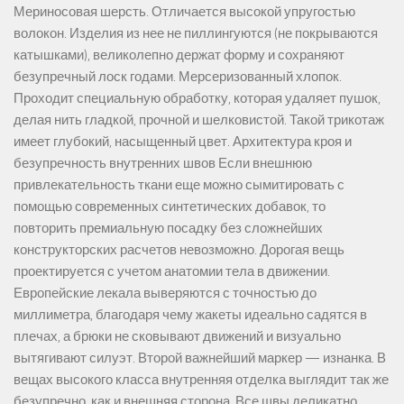
Мериносовая шерсть. Отличается высокой упругостью
волокон. Изделия из нее не пиллингуются (не покрываются
катышками), великолепно держат форму и сохраняют
безупречный лоск годами. Мерсеризованный хлопок.
Проходит специальную обработку, которая удаляет пушок,
делая нить гладкой, прочной и шелковистой. Такой трикотаж
имеет глубокий, насыщенный цвет. Архитектура кроя и
безупречность внутренних швов Если внешнюю
привлекательность ткани еще можно сымитировать с
помощью современных синтетических добавок, то
повторить премиальную посадку без сложнейших
конструкторских расчетов невозможно. Дорогая вещь
проектируется с учетом анатомии тела в движении.
Европейские лекала выверяются с точностью до
миллиметра, благодаря чему жакеты идеально садятся в
плечах, а брюки не сковывают движений и визуально
вытягивают силуэт. Второй важнейший маркер — изнанка. В
вещах высокого класса внутренняя отделка выглядит так же
безупречно, как и внешняя сторона. Все швы деликатно