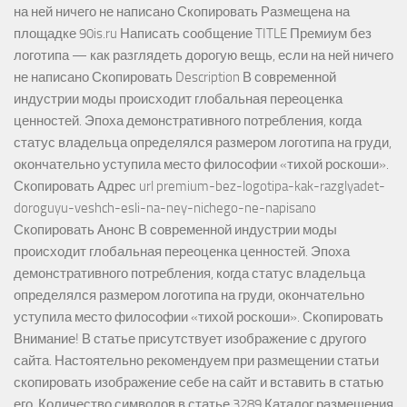
на ней ничего не написано Скопировать Размещена на
площадке 90is.ru Написать сообщение TITLE Премиум без
логотипа — как разглядеть дорогую вещь, если на ней ничего
не написано Скопировать Description В современной
индустрии моды происходит глобальная переоценка
ценностей. Эпоха демонстративного потребления, когда
статус владельца определялся размером логотипа на груди,
окончательно уступила место философии «тихой роскоши».
Скопировать Адрес url premium-bez-logotipa-kak-razglyadet-
doroguyu-veshch-esli-na-ney-nichego-ne-napisano
Скопировать Анонс В современной индустрии моды
происходит глобальная переоценка ценностей. Эпоха
демонстративного потребления, когда статус владельца
определялся размером логотипа на груди, окончательно
уступила место философии «тихой роскоши». Скопировать
Внимание! В статье присутствует изображение с другого
сайта. Настоятельно рекомендуем при размещении статьи
скопировать изображение себе на сайт и вставить в статью
его. Количество символов в статье 3289 Каталог размещения