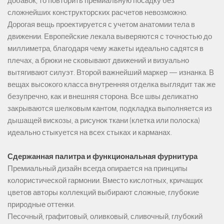
добавок, то повторить премиальную посадку без
сложнейших конструкторских расчетов невозможно.
Дорогая вещь проектируется с учетом анатомии тела в
движении. Европейские лекала выверяются с точностью до
миллиметра, благодаря чему жакеты идеально садятся в
плечах, а брюки не сковывают движений и визуально
вытягивают силуэт. Второй важнейший маркер — изнанка. В
вещах высокого класса внутренняя отделка выглядит так же
безупречно, как и внешняя сторона. Все швы деликатно
закрываются шелковым кантом, подкладка выполняется из
дышащей вискозы, а рисунок ткани (клетка или полоска)
идеально стыкуется на всех стыках и карманах.
Сдержанная палитра и функциональная фурнитура
Премиальный дизайн всегда опирается на принципы
колористической гармонии. Вместо кислотных, кричащих
цветов авторы коллекций выбирают сложные, глубокие
природные оттенки.
Песочный, графитовый, оливковый, сливочный, глубокий