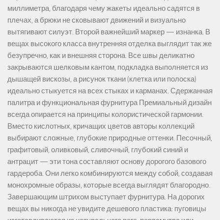
миллиметра, благодаря чему жакеты идеально садятся в
плечах, а брюки не сковывают движений и визуально
вытягивают силуэт. Второй важнейший маркер — изнанка. В
вещах высокого класса внутренняя отделка выглядит так же
безупречно, как и внешняя сторона. Все швы деликатно
закрываются шелковым кантом, подкладка выполняется из
дышащей вискозы, а рисунок ткани (клетка или полоска)
идеально стыкуется на всех стыках и карманах. Сдержанная
палитра и функциональная фурнитура Премиальный дизайн
всегда опирается на принципы колористической гармонии.
Вместо кислотных, кричащих цветов авторы коллекций
выбирают сложные, глубокие природные оттенки. Песочный,
графитовый, оливковый, сливочный, глубокий синий и
антрацит — эти тона составляют основу дорогого базового
гардероба. Они легко комбинируются между собой, создавая
монохромные образы, которые всегда выглядят благородно.
Завершающим штрихом выступает фурнитура. На дорогих
вещах вы никогда не увидите дешевого пластика: пуговицы