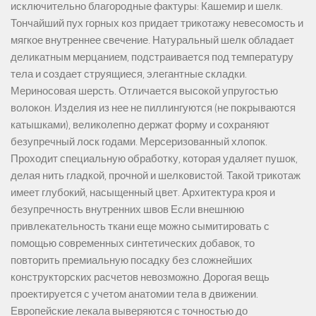
исключительно благородные фактуры: Кашемир и шелк.
Тончайший пух горных коз придает трикотажу невесомость и
мягкое внутреннее свечение. Натуральный шелк обладает
деликатным мерцанием, подстраивается под температуру
тела и создает струящиеся, элегантные складки.
Мериносовая шерсть. Отличается высокой упругостью
волокон. Изделия из нее не пиллингуются (не покрываются
катышками), великолепно держат форму и сохраняют
безупречный лоск годами. Мерсеризованный хлопок.
Проходит специальную обработку, которая удаляет пушок,
делая нить гладкой, прочной и шелковистой. Такой трикотаж
имеет глубокий, насыщенный цвет. Архитектура кроя и
безупречность внутренних швов Если внешнюю
привлекательность ткани еще можно сымитировать с
помощью современных синтетических добавок, то
повторить премиальную посадку без сложнейших
конструкторских расчетов невозможно. Дорогая вещь
проектируется с учетом анатомии тела в движении.
Европейские лекала выверяются с точностью до