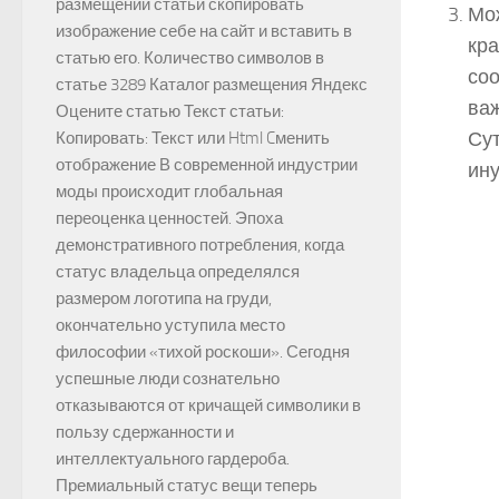
размещении статьи скопировать
Мож
изображение себе на сайт и вставить в
кра
статью его. Количество символов в
соо
статье 3289 Каталог размещения Яндекс
важ
Оцените статью Текст статьи:
Сут
Копировать: Текст или Html Cменить
отображение В современной индустрии
ину
моды происходит глобальная
переоценка ценностей. Эпоха
демонстративного потребления, когда
статус владельца определялся
размером логотипа на груди,
окончательно уступила место
философии «тихой роскоши». Сегодня
успешные люди сознательно
отказываются от кричащей символики в
пользу сдержанности и
интеллектуального гардероба.
Премиальный статус вещи теперь