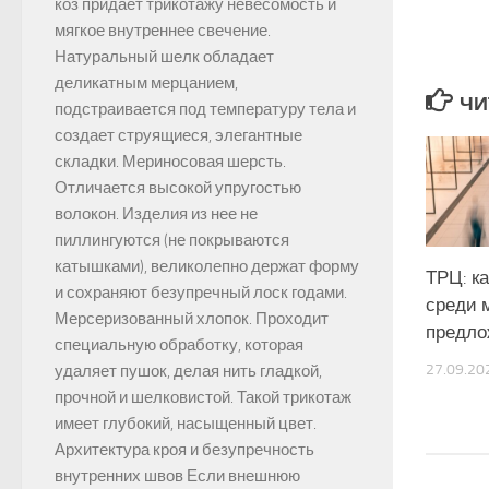
коз придает трикотажу невесомость и
мягкое внутреннее свечение.
Натуральный шелк обладает
деликатным мерцанием,
ЧИ
подстраивается под температуру тела и
создает струящиеся, элегантные
складки. Мериносовая шерсть.
Отличается высокой упругостью
волокон. Изделия из нее не
пиллингуются (не покрываются
катышками), великолепно держат форму
ТРЦ: ка
и сохраняют безупречный лоск годами.
среди 
Мерсеризованный хлопок. Проходит
предло
специальную обработку, которая
27.09.20
удаляет пушок, делая нить гладкой,
прочной и шелковистой. Такой трикотаж
имеет глубокий, насыщенный цвет.
Архитектура кроя и безупречность
внутренних швов Если внешнюю