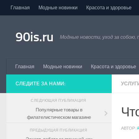
Главная
Модные новинки
Красота и здоровье
Skip to content
90is.ru
Модные новости, уход за собою,
Главная
Модные новинки
Красота и здоровье
СЛЕДИТЕ ЗА НАМИ:
УСЛУГ
СЛЕДУЮЩАЯ ПУБЛИКАЦИЯ
Что
Популярные товары в
филателистическом магазине
АВТОР:
ПРЕДЫДУЩАЯ ПУБЛИКАЦИЯ