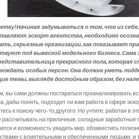
метку! Начиная задумываться о том, что из себя,
тавляют эскорт агентства, необходимо осозна
ать, серьезные организации, как показывает пра
твуют под вывеской модельного бизнеса. Сама 
редставительница прекрасного пола, которая 
вождать особых персон. Она должна уметь подд
щие темы, выглядя достойным образом, без нал
м, вы сами должны постараться проанализировать вс
а, дабы понять, подходит ли вам работа в сфере эскор
тесь к поиску чего-то другого. Но учтите, работая в э
 рассчитывать на приличные, солидные заработные 
ется и возможность увидеть мир, обзавестись полез
ствами с влиятельными и обеспеченными людьми, и т