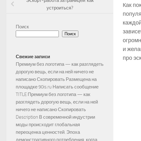
Эскорт-работа за границей: как
Как по
устроиться?
популя
каждой
Поиск
зависе
Поиск
огромн
и жела
Свежие записи
про эс
Премиум без логотипа — как разглядеть
дорогую вещь, если на ней ничего не
написано Скопировать Размещена на
площадке 90is.ru Написать сообщение
TITLE Премиум без логотипа — как
разглядеть дорогую вещь, если на ней
ничего не написано Скопировать
Description В современной индустрии
моды происходит глобальная
переоценка ценностей. Эпоха
демонстративного потребления, когда