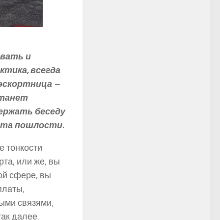
вать и
ктика, всегда
эскортница –
станет
ержать беседу
ета пошлости.
е тонкости
та, или же, вы
той сфере, вы
платы,
ными связями,
ак далее.