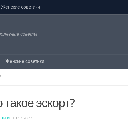
Женские советики
 полезные советы
Женские советики
И
 такое эскорт?
ADMIN
·
18.12.2022