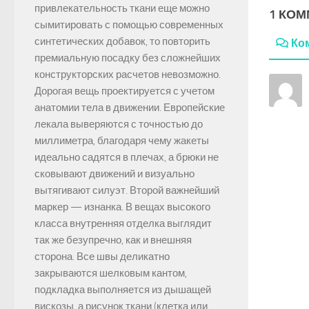
привлекательность ткани еще можно
1 КО
сымитировать с помощью современных
синтетических добавок, то повторить
Ко
премиальную посадку без сложнейших
конструкторских расчетов невозможно.
Дорогая вещь проектируется с учетом
анатомии тела в движении. Европейские
лекала выверяются с точностью до
миллиметра, благодаря чему жакеты
идеально садятся в плечах, а брюки не
сковывают движений и визуально
вытягивают силуэт. Второй важнейший
маркер — изнанка. В вещах высокого
класса внутренняя отделка выглядит
так же безупречно, как и внешняя
сторона. Все швы деликатно
закрываются шелковым кантом,
подкладка выполняется из дышащей
вискозы, а рисунок ткани (клетка или