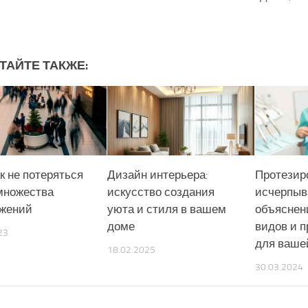
ТАЙТЕ ТАКЖЕ:
к не потеряться
Дизайн интерьера:
Протезир
множества
искусство создания
исчерпы
жений
уюта и стиля в вашем
объяснен
доме
видов и 
23
для ваше
18.02.2025
30.03.2024