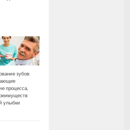
ование зубов:
вающее
ие процесса,
преимуществ
й улыбки