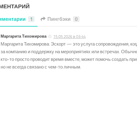
ММЕНТАРИЙ
мментарии
1
Пингбэки
0
Маргарита Тихомирова
15.05.2026 в 03:44
Маргарита Тихомирова: Эскорт — это услуга сопровождения, ког
за компанию и поддержку на мероприятиях или встречах. Обычно 
кто-то просто проводит время вместе, может помочь создать пр
но не всегда связано с чем-то личным.