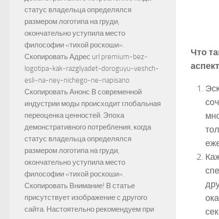
статус владельца определялся
размером логотипа на груди,
окончательно уступила место
философии «тихой роскоши».
Что т
Скопировать Адрес url premium-bez-
аспек
logotipa-kak-razglyadet-doroguyu-veshch-
esli-na-ney-nichego-ne-napisano
Эск
Скопировать Анонс В современной
соч
индустрии моды происходит глобальная
мно
переоценка ценностей. Эпоха
демонстративного потребления, когда
тол
статус владельца определялся
еже
размером логотипа на груди,
Каж
окончательно уступила место
спе
философии «тихой роскоши».
дру
Скопировать Внимание! В статье
ока
присутствует изображение с другого
сайта. Настоятельно рекомендуем при
сек