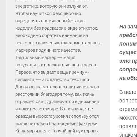
энергетике, которую они излучают.
Чтобы научиться безошибочно
определять премиальный статус
На за
изделия без подсказок в виде этикеток,
предс
необходимо обратить внимание на
несколько ключевых, фундаментальных
поним
маркеров подлинного качества.
сущес
Тактильный маркер — магия
это п
натуральных волокон высшего класса
сопро
Первое, что выдает вещь премиум-
на об
сегмента, — это качество текстиля.
Дороговизна материала считывается на
В цело
расстоянии благодаря тому, как ткань
вопрос
отражает свет, драпируется в движении
стреми
и ложится по фигуре. В производстве
одежды высокого уровня используются
можете
исключительно благородные фактуры:
появля
Кашемир и шелк. Тончайший пух горных
знаком