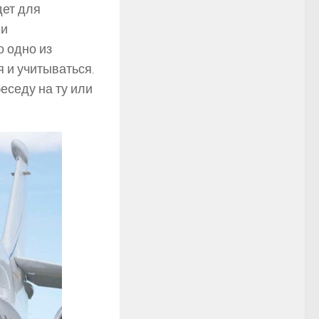
дет для
 и
о одно из
 и учитываться.
еседу на ту или