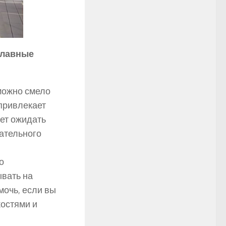
Главные
 можно смело
 привлекает
дет ожидать
зательного
о
ывать на
мочь, если вы
костями и