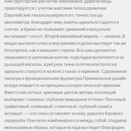
конструкторских расчетов невозможно. Дорогая вещь
проектируется с учетом анатомии тела в движении.
Европейские лекала выверяются с точностью до
миллиметра, благодаря чему жакеты идеально садятся в
плечах, а брюки не сковывают движений и визуально
вытягивают силуэт. Второй важнейший маркер — изнанка. В
вещах высокого класса внутренняя отделка выглядит так же
безупречно, как и внешняя сторона. Все швы деликатно
закрываются шелковым кантом, подкладка выполняется из
дышащей вискозы, а рисунок ткани (клетка или полоска)
идеально стыкуется на всех стыках и карманах. Сдержанная
палитра и функциональная фурнитура Премиальный дизайн
всегда опирается на принципы колористической гармонии.
Вместо кислотных, кричащих цветов авторы коллекций
выбирают сложные, глубокие природные оттенки. Песочный,
графитовый, оливковый, сливочный, глубокий синий и
антрацит — эти тона составляют основу дорогого базового
гардероба. Они легко комбинируются между собой, создавая
монохромные образы, которые всегда выглядят благородно.