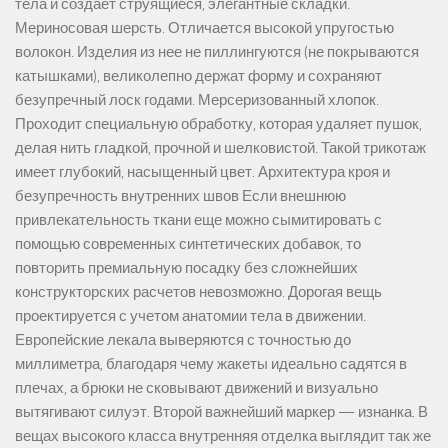
тела и создает струящиеся, элегантные складки.
Мериносовая шерсть. Отличается высокой упругостью
волокон. Изделия из нее не пиллингуются (не покрываются
катышками), великолепно держат форму и сохраняют
безупречный лоск годами. Мерсеризованный хлопок.
Проходит специальную обработку, которая удаляет пушок,
делая нить гладкой, прочной и шелковистой. Такой трикотаж
имеет глубокий, насыщенный цвет. Архитектура кроя и
безупречность внутренних швов Если внешнюю
привлекательность ткани еще можно сымитировать с
помощью современных синтетических добавок, то
повторить премиальную посадку без сложнейших
конструкторских расчетов невозможно. Дорогая вещь
проектируется с учетом анатомии тела в движении.
Европейские лекала выверяются с точностью до
миллиметра, благодаря чему жакеты идеально садятся в
плечах, а брюки не сковывают движений и визуально
вытягивают силуэт. Второй важнейший маркер — изнанка. В
вещах высокого класса внутренняя отделка выглядит так же