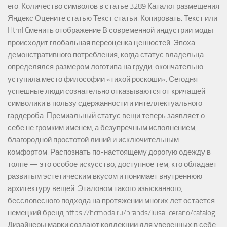
его. Количество символов в статье 3289 Каталог размещения
Яндекс Оцените статью Текст статьи: Копировать: Текст или
Html Cменить отображение В современной индустрии моды
происходит глобальная переоценка ценностей. Эпоха
демонстративного потребления, когда статус владельца
определялся размером логотипа на груди, окончательно
уступила место философии «тихой роскоши». Сегодня
успешные люди сознательно отказываются от кричащей
символики в пользу сдержанности и интеллектуального
гардероба. Премиальный статус вещи теперь заявляет о
себе не громким именем, а безупречным исполнением,
благородной простотой линий и исключительным
комфортом. Распознать по-настоящему дорогую одежду в
толпе — это особое искусство, доступное тем, кто обладает
развитым эстетическим вкусом и понимает внутреннюю
архитектуру вещей. Эталоном такого изысканного,
бессловесного подхода на протяжении многих лет остается
немецкий бренд https://hcmoda.ru/brands/luisa-cerano/catalog.
Дизайнеры марки создают коллекции для уверенных в себе