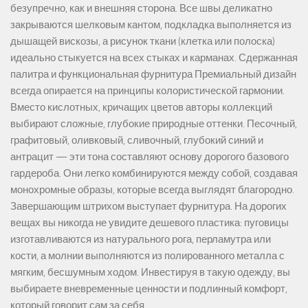
безупречно, как и внешняя сторона. Все швы деликатно
закрываются шелковым кантом, подкладка выполняется из
дышащей вискозы, а рисунок ткани (клетка или полоска)
идеально стыкуется на всех стыках и карманах. Сдержанная
палитра и функциональная фурнитура Премиальный дизайн
всегда опирается на принципы колористической гармонии.
Вместо кислотных, кричащих цветов авторы коллекций
выбирают сложные, глубокие природные оттенки. Песочный,
графитовый, оливковый, сливочный, глубокий синий и
антрацит — эти тона составляют основу дорогого базового
гардероба. Они легко комбинируются между собой, создавая
монохромные образы, которые всегда выглядят благородно.
Завершающим штрихом выступает фурнитура. На дорогих
вещах вы никогда не увидите дешевого пластика: пуговицы
изготавливаются из натурального рога, перламутра или
кости, а молнии выполняются из полированного металла с
мягким, бесшумным ходом. Инвестируя в такую одежду, вы
выбираете вневременные ценности и подлинный комфорт,
который говорит сам за себя.