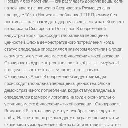
Премиум без логотипа — как разглядеть дорогую вещь, если
на ней ничего не написано Скопировать Размещена на
площадке 90is.ru Написать сообщение TITLE Премиум без
логотипа — как разглядеть дорогую вещь, если на ней ничего
не написано Скопировать Description В современной
индустрии моды происходит глобальная переоценка
ценностей. Эпоха демонстративного потребления, когда
статус владельца определялся размером логотипа на груди,
окончательно уступила место философии «тихой роскоши».
Скопировать Адрес url premium-bez-logotipa-kak-razglyadet-
doroguyu-veshch-esli-na-ney-nichego-ne-napisano
Скопировать Анонс В современной индустрии моды
происходит глобальная переоценка ценностей. Эпоха
демонстративного потребления, когда статус владельца
определялся размером логотипа на груди, окончательно
уступила место философии «тихой роскоши». Скопировать
Внимание! В статье присутствует изображение с другого
сайта. Настоятельно рекомендуем при размещении статьи
скопировать изображение себе на сайт и вставить в статью