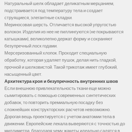
Натуральный шелк обладает деликатным мерцанием,
подстраивается под температуру тела и создает
струящиеся, элегантные складки.
Мериносовая шерсть. Отличается высокой упругостью
волокон. Изделия из нее не пиллингуются (не покрываются
катышками), великолепно держат форму и сохраняют
безупречный лоск годами.
Мерсеризованный хлопок. Проходит специальную
обработку, которая удаляет пушок, делая нить гладкой,
прочной и шелковистой. Такой трикотаж имеет глубокий,
насыщенный цвет.
Архитектура кроя и безупречность внутренних швов
Если внешнюю привлекательность ткани еще можно
сымитировать с помощью современных синтетических
добавок, то повторить премиальную посадку без
сложнейших конструкторских расчетов невозможно.
Дорогая вещь проектируется с учетом анатомии тела в
движении. Европейские лекала выверяются с точностью до
миллиметра, благодаря чему жакеты идеально садятся в