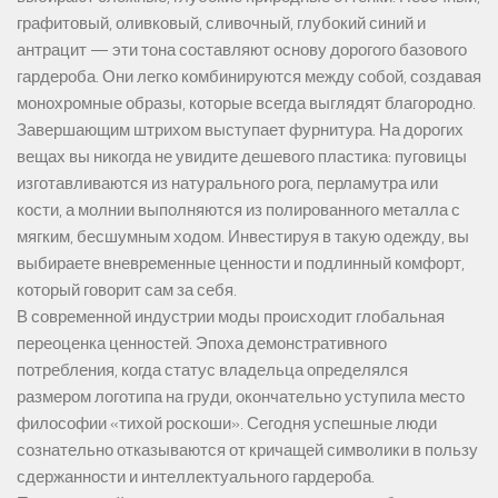
графитовый, оливковый, сливочный, глубокий синий и
антрацит — эти тона составляют основу дорогого базового
гардероба. Они легко комбинируются между собой, создавая
монохромные образы, которые всегда выглядят благородно.
Завершающим штрихом выступает фурнитура. На дорогих
вещах вы никогда не увидите дешевого пластика: пуговицы
изготавливаются из натурального рога, перламутра или
кости, а молнии выполняются из полированного металла с
мягким, бесшумным ходом. Инвестируя в такую одежду, вы
выбираете вневременные ценности и подлинный комфорт,
который говорит сам за себя.
В современной индустрии моды происходит глобальная
переоценка ценностей. Эпоха демонстративного
потребления, когда статус владельца определялся
размером логотипа на груди, окончательно уступила место
философии «тихой роскоши». Сегодня успешные люди
сознательно отказываются от кричащей символики в пользу
сдержанности и интеллектуального гардероба.