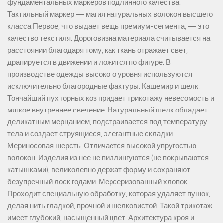
фундаментальных маркеров подлинного качества.
Тактильный маркер — магия натуральных волокон высшего
класса Первое, что выдает вещь премиум-сегмента, — это
качество текстиля. Дороговизна материала считывается на
расстоянии благодаря тому, как ткань отражает свет,
драпируется в движении и ложится по фигуре. В
производстве одежды высокого уровня используются
исключительно благородные фактуры: Кашемир и шелк.
Тончайший пух горных коз придает трикотажу невесомость и
мягкое внутреннее свечение. Натуральный шелк обладает
деликатным мерцанием, подстраивается под температуру
тела и создает струящиеся, элегантные складки.
Мериносовая шерсть. Отличается высокой упругостью
волокон. Изделия из нее не пиллингуются (не покрываются
катышками), великолепно держат форму и сохраняют
безупречный лоск годами. Мерсеризованный хлопок.
Проходит специальную обработку, которая удаляет пушок,
делая нить гладкой, прочной и шелковистой. Такой трикотаж
имеет глубокий, насыщенный цвет. Архитектура кроя и