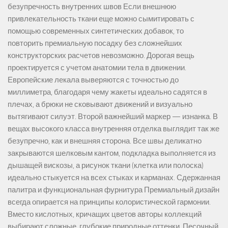
безупречность внутренних швов Если внешнюю
привлекательность ткани еще можно сымитировать с
помощью современных синтетических добавок, то
повторить премиальную посадку без сложнейших
конструкторских расчетов невозможно. Дорогая вещь
проектируется с учетом анатомии тела в движении.
Европейские лекала выверяются с точностью до
миллиметра, благодаря чему жакеты идеально садятся в
плечах, а брюки не сковывают движений и визуально
вытягивают силуэт. Второй важнейший маркер — изнанка. В
вещах высокого класса внутренняя отделка выглядит так же
безупречно, как и внешняя сторона. Все швы деликатно
закрываются шелковым кантом, подкладка выполняется из
дышащей вискозы, а рисунок ткани (клетка или полоска)
идеально стыкуется на всех стыках и карманах. Сдержанная
палитра и функциональная фурнитура Премиальный дизайн
всегда опирается на принципы колористической гармонии.
Вместо кислотных, кричащих цветов авторы коллекций
выбирают сложные, глубокие природные оттенки. Песочный,