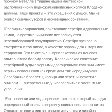
прочном металле в тишине нашей мастерской,
расположенной у подножия живописных холмов Клодзкой
долины. Наши проекты – это украшения с душой. Мы не
боимся смелых узоров и неочевидных сочетаний.
Ювелирные украшения, сочетающие серебро и драгоценные
камни, на протяжении многих лет пользуются
неослабевающей популярностью. Серебро прекрасно
смотрится, в том числе, в качестве оправы для янтаря или
сердолика. Это также очень привлекательная ценовая
альтернатива белому золоту. Классическое сочетание
серебряной руды с черными драгоценными камнями имеет
верных поклонников как среди дам, так и среди мужчин.
Серебряные браслеты, кольца или перстни-печатки с
ониксом — вневременные, универсальные и элегантные
украшения.
. Есть новинки или мода приносит ветерок, который выводит
определенный стиль на вершину списка ювелирных хитов.
Однако это еще и мир на границе искусства и дизайна —