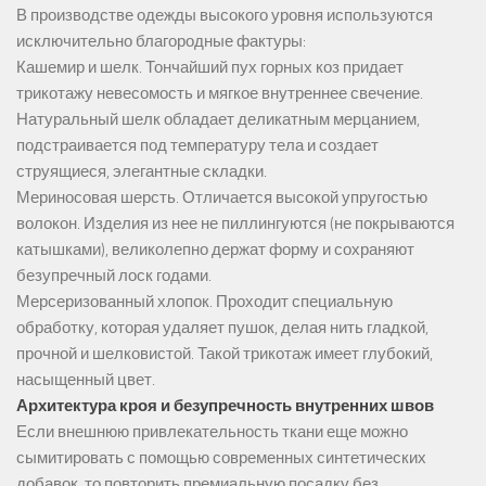
В производстве одежды высокого уровня используются
исключительно благородные фактуры:
Кашемир и шелк. Тончайший пух горных коз придает
трикотажу невесомость и мягкое внутреннее свечение.
Натуральный шелк обладает деликатным мерцанием,
подстраивается под температуру тела и создает
струящиеся, элегантные складки.
Мериносовая шерсть. Отличается высокой упругостью
волокон. Изделия из нее не пиллингуются (не покрываются
катышками), великолепно держат форму и сохраняют
безупречный лоск годами.
Мерсеризованный хлопок. Проходит специальную
обработку, которая удаляет пушок, делая нить гладкой,
прочной и шелковистой. Такой трикотаж имеет глубокий,
насыщенный цвет.
Архитектура кроя и безупречность внутренних швов
Если внешнюю привлекательность ткани еще можно
сымитировать с помощью современных синтетических
добавок, то повторить премиальную посадку без