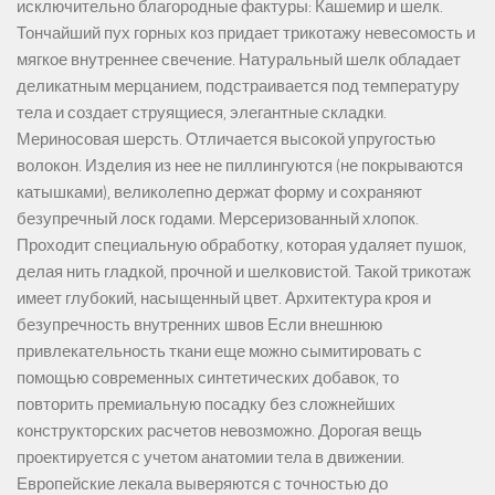
исключительно благородные фактуры: Кашемир и шелк.
Тончайший пух горных коз придает трикотажу невесомость и
мягкое внутреннее свечение. Натуральный шелк обладает
деликатным мерцанием, подстраивается под температуру
тела и создает струящиеся, элегантные складки.
Мериносовая шерсть. Отличается высокой упругостью
волокон. Изделия из нее не пиллингуются (не покрываются
катышками), великолепно держат форму и сохраняют
безупречный лоск годами. Мерсеризованный хлопок.
Проходит специальную обработку, которая удаляет пушок,
делая нить гладкой, прочной и шелковистой. Такой трикотаж
имеет глубокий, насыщенный цвет. Архитектура кроя и
безупречность внутренних швов Если внешнюю
привлекательность ткани еще можно сымитировать с
помощью современных синтетических добавок, то
повторить премиальную посадку без сложнейших
конструкторских расчетов невозможно. Дорогая вещь
проектируется с учетом анатомии тела в движении.
Европейские лекала выверяются с точностью до