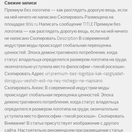
Свежие записи
Премиум без логотипа — как разглядеть дорогую вещь, если
на ней ничего не написано Скопировать Размещена на
площадке 90is.ru Написать сообщение TITLE Премиум без
логотипа — как разглядеть дорогую вещь, если на ней ничего
не написано Скопировать Description В современной
индустрии моды происходит глобальная переоценка
ценностей. Эпоха демонстративного потребления, когда
статус владельца определялся размером логотипа на груди,
окончательно уступила место философии «тихой роскоши».
Скопировать Адрес url premium-bez-logotipa-kak-razglyadet-
doroguyu-veshch-esli-na-ney-nichego-ne-napisano
Скопировать Анонс В современной индустрии моды
происходит глобальная переоценка ценностей. Эпоха
демонстративного потребления, когда статус владельца
определялся размером логотипа на груди, окончательно
уступила место философии «тихой роскоши». Скопировать
Внимание! В статье присутствует изображение с другого
сайта. Настоятельно рекомендуем при размещении статьи