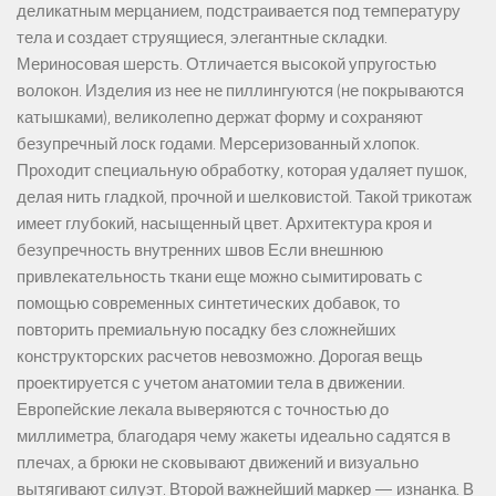
деликатным мерцанием, подстраивается под температуру
тела и создает струящиеся, элегантные складки.
Мериносовая шерсть. Отличается высокой упругостью
волокон. Изделия из нее не пиллингуются (не покрываются
катышками), великолепно держат форму и сохраняют
безупречный лоск годами. Мерсеризованный хлопок.
Проходит специальную обработку, которая удаляет пушок,
делая нить гладкой, прочной и шелковистой. Такой трикотаж
имеет глубокий, насыщенный цвет. Архитектура кроя и
безупречность внутренних швов Если внешнюю
привлекательность ткани еще можно сымитировать с
помощью современных синтетических добавок, то
повторить премиальную посадку без сложнейших
конструкторских расчетов невозможно. Дорогая вещь
проектируется с учетом анатомии тела в движении.
Европейские лекала выверяются с точностью до
миллиметра, благодаря чему жакеты идеально садятся в
плечах, а брюки не сковывают движений и визуально
вытягивают силуэт. Второй важнейший маркер — изнанка. В