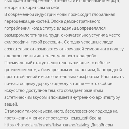
выбираете вневременные ценности и подлинный комфорт,
который говорит сам за себя.
В современной индустрии моды происходит глобальная
переоценка ценностей. Эпоха демонстративного
потребления, когда статус владельца определялся
размером логотипа на груди, окончательно уступила место
философии «тихой роскоши». Сегодня успешные люди
сознательно отказываются от кричащей символики в пользу
сдержанности и интеллектуального гардероба.
Премиальный статус вещи теперь заявляет о себе не
громким именем, а безупречным исполнением, благородной
простотой линий и исключительным комфортом. Распознать
по-настоящему дорогую одежду в толпе — это особое
искусство, доступное тем, кто обладает развитым
эстетическим вкусом и понимает внутреннюю архитектуру
вещей.
Эталоном такого изысканного, бессловесного подхода на
протяжении многих лет остается немецкий бренд
https://hcmoda.ru/brands/luisa-cerano/catalog
. Дизайнеры