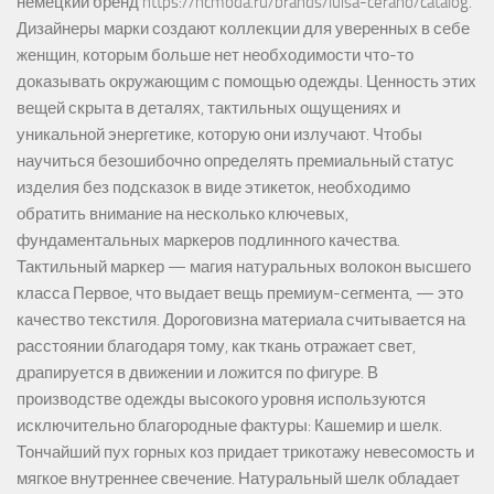
немецкий бренд https://hcmoda.ru/brands/luisa-cerano/catalog.
Дизайнеры марки создают коллекции для уверенных в себе
женщин, которым больше нет необходимости что-то
доказывать окружающим с помощью одежды. Ценность этих
вещей скрыта в деталях, тактильных ощущениях и
уникальной энергетике, которую они излучают. Чтобы
научиться безошибочно определять премиальный статус
изделия без подсказок в виде этикеток, необходимо
обратить внимание на несколько ключевых,
фундаментальных маркеров подлинного качества.
Тактильный маркер — магия натуральных волокон высшего
класса Первое, что выдает вещь премиум-сегмента, — это
качество текстиля. Дороговизна материала считывается на
расстоянии благодаря тому, как ткань отражает свет,
драпируется в движении и ложится по фигуре. В
производстве одежды высокого уровня используются
исключительно благородные фактуры: Кашемир и шелк.
Тончайший пух горных коз придает трикотажу невесомость и
мягкое внутреннее свечение. Натуральный шелк обладает