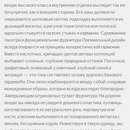
вещах высокого класса внутренняя отделка выглядит так же
безупречно, как и внешняя сторона. Все швы деликатно
закрываются шелковым кантом, подкладка выполняется из
дышащей вискозы, а рисунок ткани (клетка или полоска)
идеально стыкуется на всех стыках и карманах. Сдержанная
палитра и функциональная фурнитура Премиальный дизайн
всегда опирается на принципы колористической гармонии.
Вместо кислотных, кричащих цветов авторы коллекций
выбирают сложные, глубокие природные оттенки. Песочный,
графитовый, оливковый, сливочный, глубокий синий и
антрацит — эти тона составляют основу дорогого базового
гардероба. Они легко комбинируются между собой, создавая
монохромные образы, которые всегда выглядят благородно.
Завершающим штрихом выступает фурнитура. На дорогих
вещах вы никогда не увидите дешевого пластика: пуговицы
изготавливаются из натурального рога, перламутра или
кости, а молнии выполняются из полированного металла с
мягким, бесшумным ходом. Инвестируя в такую одежду, вы