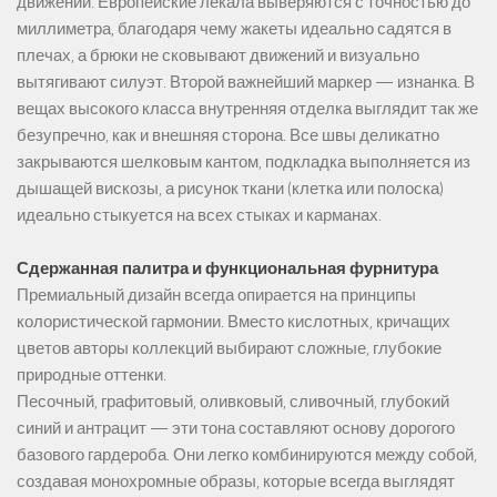
движении. Европейские лекала выверяются с точностью до
миллиметра, благодаря чему жакеты идеально садятся в
плечах, а брюки не сковывают движений и визуально
вытягивают силуэт. Второй важнейший маркер — изнанка. В
вещах высокого класса внутренняя отделка выглядит так же
безупречно, как и внешняя сторона. Все швы деликатно
закрываются шелковым кантом, подкладка выполняется из
дышащей вискозы, а рисунок ткани (клетка или полоска)
идеально стыкуется на всех стыках и карманах.
Сдержанная палитра и функциональная фурнитура
Премиальный дизайн всегда опирается на принципы
колористической гармонии. Вместо кислотных, кричащих
цветов авторы коллекций выбирают сложные, глубокие
природные оттенки.
Песочный, графитовый, оливковый, сливочный, глубокий
синий и антрацит — эти тона составляют основу дорогого
базового гардероба. Они легко комбинируются между собой,
создавая монохромные образы, которые всегда выглядят