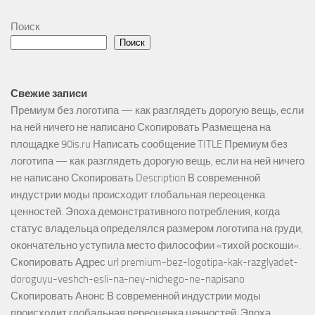
Поиск
Поиск
Свежие записи
Премиум без логотипа — как разглядеть дорогую вещь, если
на ней ничего не написано Скопировать Размещена на
площадке 90is.ru Написать сообщение TITLE Премиум без
логотипа — как разглядеть дорогую вещь, если на ней ничего
не написано Скопировать Description В современной
индустрии моды происходит глобальная переоценка
ценностей. Эпоха демонстративного потребления, когда
статус владельца определялся размером логотипа на груди,
окончательно уступила место философии «тихой роскоши».
Скопировать Адрес url premium-bez-logotipa-kak-razglyadet-
doroguyu-veshch-esli-na-ney-nichego-ne-napisano
Скопировать Анонс В современной индустрии моды
происходит глобальная переоценка ценностей. Эпоха