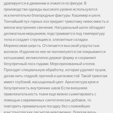
драпируется в движении и ложится по фигуре. В
производстве одежды высокого уровня используются
исключительно благородные фактуры: Кашемир и шелк.
Тончайший пух горных коз придает трикотажу невесомость и
мягкое внутреннее свечение. Натуральный шелк обладает
деликатным мерцанием, подстраивается под температуру
тела и создает струящиеся, элегантные складки.
Мериносовая шерсть. Отличается высокой упругостью
волокон. Изделия из нее не пиллингуются (не покрываются
катышками), великолепно держат форму и сохраняют
безупречный лоск годами. Мерсеризованный хлопок.
Проходит специальную обработку, которая удаляет пушок,
делая нить гладкой, прочной и шелковистой. Такой трикотаж
имеет глубокий, насыщенный цвет. Архитектура кроя и
безупречность внутренних швов Если внешнюю
привлекательность ткани еще можно сымитировать с
помощью современных синтетических добавок, то
повторить премиальную посадку без сложнейших
конструкторских расчетов невозможно. Дорогая вещь