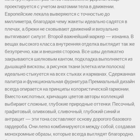
проектируется с учетом анатомии тела в движении.
Европейские лекала выверяются с точностью до
миллиметра, благодаря чему жакеты идеально садятся в
плечах, а брюки не сковывают движений и визуально
вытягивают силуэт. Второй важнейший маркер — изнанка. В
вещах высокого класса внутренняя отделка выглядит так же
безупречно, как и внешняя сторона. Все швы деликатно
закрываются шелковым кантом, подкладка выполняется из
дышащей вискозы, а рисунок ткани (клетка или полоска)
идеально стыкуется на всех стыках и карманах. Сдержанная
палитра и функциональная фурнитура Премиальный дизайн
всегда опирается на принципы колористической гармонии.
Вместо кислотных, кричащих цветов авторы коллекций
выбирают сложные, глубокие природные оттенки. Песочный,
графитовый, оливковый, сливочный, глубокий синий и
антрацит — эти тона составляют основу дорогого базового
гардероба. Они легко комбинируются между собой, создавая
монохромные образы, которые всегда выглядят благородно.