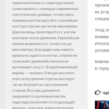
привлекательность ткани еще можно
призна
сымитировать с помощью современных
их уст
синтетических добавок, то повторить
специа
премиальную посадку без сложнейших
конструкторских расчетов невозможно.
Уход з
Дорогая вещь проектируется с учетом
вниман
анатомии тела в движении. Европейские
Исполь
лекала выверяются с точностью до
миллиметра, благодаря чему жакеты
услови
идеально садятся в плечах, а брюки не
Компан
сковывают движений и визуально
вытягивают силуэт. Второй важнейший
в горо
маркер — изнанка. В вещах высокого
класса внутренняя отделка выглядит
так же безупречно, как и внешняя
сторона. Все швы деликатно
ЧИ
закрываются шелковым кантом,
подкладка выполняется из дышащей
вискозы, а рисунок ткани (клетка или