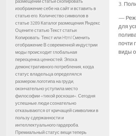
размещении статьи скопировать
3. Пол
изображение себе на сайт и вставить в
статью его. Количество символов в
— Реж
статье 3289 Каталог размещения Яндекс
для ус
Оцените статью Текст статьи:
полива
Копировать: Текст или Html Cменить
почти 
отображение В современной индустрии
виды о
моды происходит глобальная
переоценка ценностей. Эпоха
демонстративного потребления, когда
статус владельца определялся
размером логотипа на груди,
окончательно уступила место
философии «тихой роскоши». Сегодня
успешные люди сознательно
отказываются от кричащей символики в
пользу сдержанности и
интеллектуального гардероба.
Премиальный статус вещи теперь