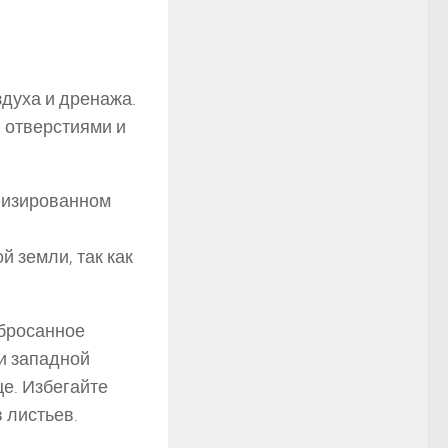
духа и дренажа.
 отверстиями и
лизированном
 земли, так как
збросанное
и западной
це. Избегайте
 листьев.