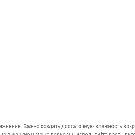
жнение: Важно создать достаточную влажность вокр
но в жаркие и сухие периоды. Используйте распылит