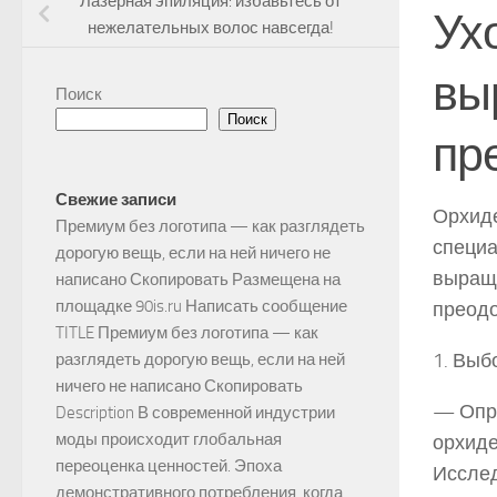
Лазерная эпиляция: избавьтесь от
Ух
нежелательных волос навсегда!
вы
Поиск
Поиск
пр
Свежие записи
Орхиде
Премиум без логотипа — как разглядеть
специа
дорогую вещь, если на ней ничего не
выращи
написано Скопировать Размещена на
площадке 90is.ru Написать сообщение
преодо
TITLE Премиум без логотипа — как
1. Выб
разглядеть дорогую вещь, если на ней
ничего не написано Скопировать
— Опре
Description В современной индустрии
моды происходит глобальная
орхиде
переоценка ценностей. Эпоха
Исслед
демонстративного потребления, когда