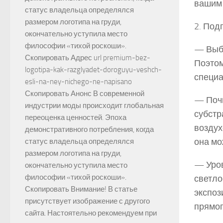
вашим 
статус владельца определялся
размером логотипа на груди,
2. Под
окончательно уступила место
философии «тихой роскоши».
— Выбо
Скопировать Адрес url premium-bez-
Поэтом
logotipa-kak-razglyadet-doroguyu-veshch-
специа
esli-na-ney-nichego-ne-napisano
Скопировать Анонс В современной
— Почв
индустрии моды происходит глобальная
субстр
переоценка ценностей. Эпоха
воздух
демонстративного потребления, когда
она мо
статус владельца определялся
размером логотипа на груди,
— Уров
окончательно уступила место
философии «тихой роскоши».
светло
Скопировать Внимание! В статье
экспоз
присутствует изображение с другого
прямог
сайта. Настоятельно рекомендуем при