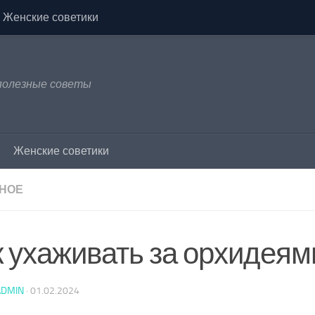
Женские советики
 полезные советы
Женские советики
НОЕ
к ухаживать за орхидеям
ADMIN
·
01.02.2024