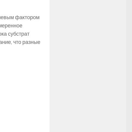
чевым фактором
меренное
ока субстрат
ние, что разные