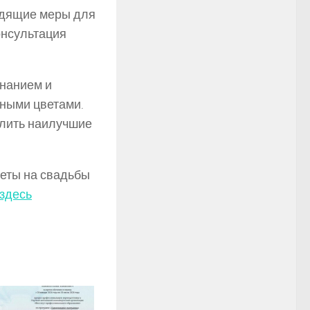
одящие меры для
онсультация
знанием и
сными цветами.
елить наилучшие
веты на свадьбы
здесь