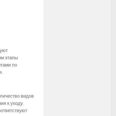
буют
им этапы
етами по
я.
личество видов
ия к уходу.
оответствуют