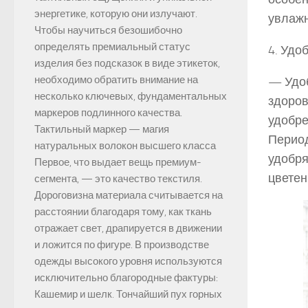
энергетике, которую они излучают.
увлажн
Чтобы научиться безошибочно
определять премиальный статус
4. Удо
изделия без подсказок в виде этикеток,
необходимо обратить внимание на
— Удоб
несколько ключевых, фундаментальных
здоров
маркеров подлинного качества.
удобре
Тактильный маркер — магия
Период
натуральных волокон высшего класса
удобря
Первое, что выдает вещь премиум-
цветен
сегмента, — это качество текстиля.
Дороговизна материала считывается на
расстоянии благодаря тому, как ткань
отражает свет, драпируется в движении
и ложится по фигуре. В производстве
одежды высокого уровня используются
исключительно благородные фактуры:
Кашемир и шелк. Тончайший пух горных