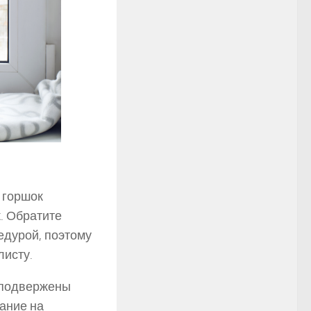
 горшок
. Обратите
едурой, поэтому
листу.
 подвержены
ание на