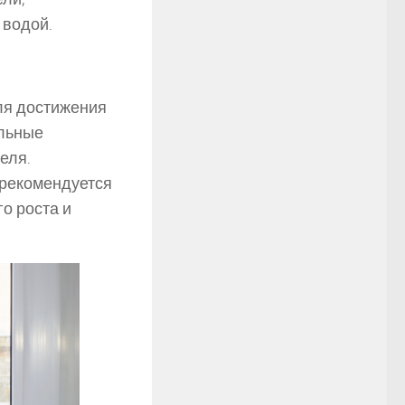
 водой.
ля достижения
альные
еля.
 рекомендуется
го роста и