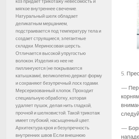
коз придает трикотажу невесомость и
мягкое внутреннее свечение.
Натуральный шелк обладает
деликатным мерцанием,
подстраивается под температуру тела и
создает струящиеся, элегантные
складки. Мериносовая шерсть.
Отличается высокой упругостью
волокон. Изделия из нее не
пиллингуются (не покрываются
5. Пре
катышками), великолепно держат форму
и сохраняют безупречный лоск годами.
— Пере
Мерсеризованный хлопок. Проходит
корням
специальную обработку, которая
вниман
удаляет пушок, делая нить гладкой,
прочной и шелковистой. Такой трикотаж
следуй
имеет глубокий, насыщенный цвет.
— Борь
Архитектура кроя и безупречность
внутренних швов Если внешнюю
нападе