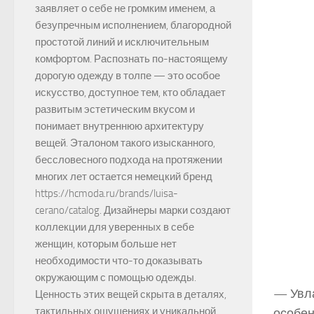
заявляет о себе не громким именем, а
безупречным исполнением, благородной
простотой линий и исключительным
комфортом. Распознать по-настоящему
дорогую одежду в толпе — это особое
искусство, доступное тем, кто обладает
развитым эстетическим вкусом и
понимает внутреннюю архитектуру
вещей. Эталоном такого изысканного,
бессловесного подхода на протяжении
многих лет остается немецкий бренд
https://hcmoda.ru/brands/luisa-
cerano/catalog. Дизайнеры марки создают
коллекции для уверенных в себе
женщин, которым больше нет
необходимости что-то доказывать
окружающим с помощью одежды.
— Увла
Ценность этих вещей скрыта в деталях,
тактильных ощущениях и уникальной
особен