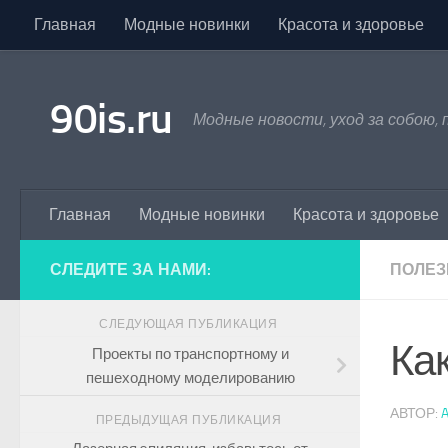
Главная
Модные новинки
Красота и здоровье
Skip to content
90is.ru
Модные новости, уход за собою,
Главная
Модные новинки
Красота и здоровье
СЛЕДИТЕ ЗА НАМИ:
ПОЛЕЗ
СЛЕДУЮЩАЯ ПУБЛИКАЦИЯ
Ка
Проекты по транспортному и
пешеходному моделированию
АВТОР:
ПРЕДЫДУЩАЯ ПУБЛИКАЦИЯ