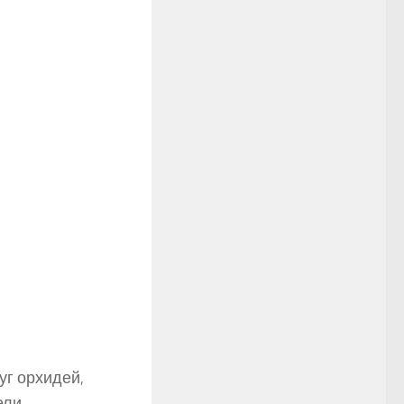
уг орхидей,
ели,