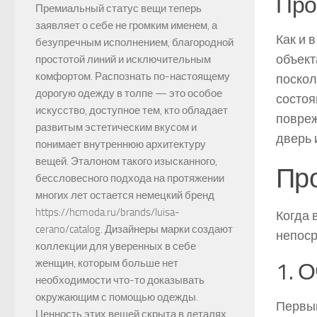
Про
Премиальный статус вещи теперь
заявляет о себе не громким именем, а
Как и 
безупречным исполнением, благородной
объект
простотой линий и исключительным
комфортом. Распознать по-настоящему
поскол
дорогую одежду в толпе — это особое
состоя
искусство, доступное тем, кто обладает
повреж
развитым эстетическим вкусом и
дверь 
понимает внутреннюю архитектуру
вещей. Эталоном такого изысканного,
Про
бессловесного подхода на протяжении
многих лет остается немецкий бренд
https://hcmoda.ru/brands/luisa-
Когда 
cerano/catalog. Дизайнеры марки создают
непоср
коллекции для уверенных в себе
женщин, которым больше нет
1. 
необходимости что-то доказывать
окружающим с помощью одежды.
Первый
Ценность этих вещей скрыта в деталях,