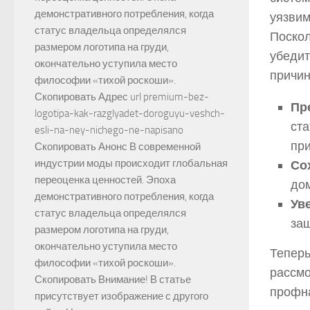
демонстративного потребления, когда
уязвим
статус владельца определялся
Поскол
размером логотипа на груди,
убедит
окончательно уступила место
причин
философии «тихой роскоши».
Скопировать Адрес url premium-bez-
Пр
logotipa-kak-razglyadet-doroguyu-veshch-
ста
esli-na-ney-nichego-ne-napisano
при
Скопировать Анонс В современной
индустрии моды происходит глобальная
Со
переоценка ценностей. Эпоха
дом
демонстративного потребления, когда
Ув
статус владельца определялся
защ
размером логотипа на груди,
окончательно уступила место
Теперь
философии «тихой роскоши».
рассмо
Скопировать Внимание! В статье
профн
присутствует изображение с другого