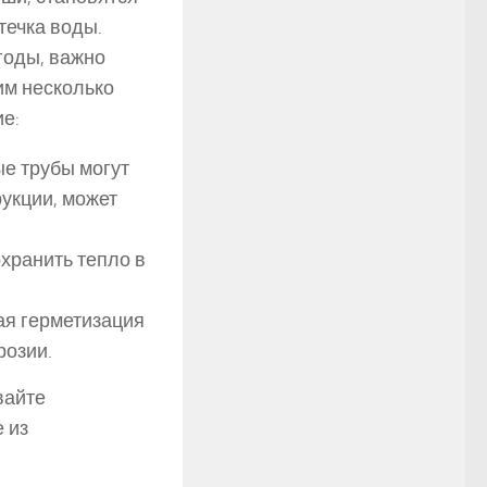
течка воды.
годы, важно
им несколько
е:
е трубы могут
рукции, может
хранить тепло в
я герметизация
розии.
вайте
 из