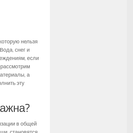
 которую нельзя
Вода, снег и
реждениям, если
ы рассмотрим
атериалы, а
лнить эту
важна?
изации в общей
ши, становятся