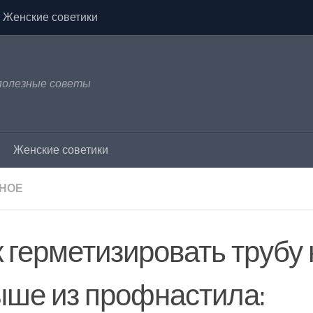
Женские советики
 полезные советы
Женские советики
НОЕ
к герметизировать трубу 
ыше из профнастила: