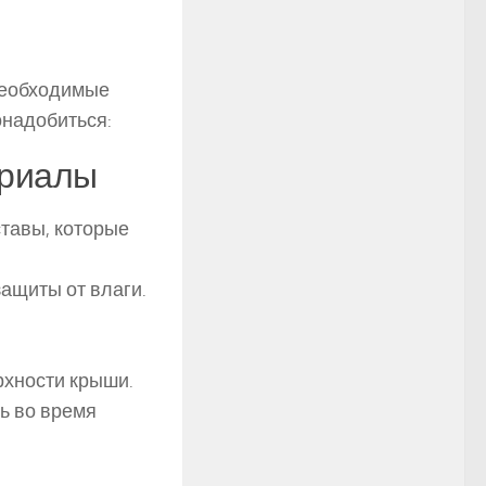
 необходимые
онадобиться:
ериалы
тавы, которые
ащиты от влаги.
рхности крыши.
ь во время