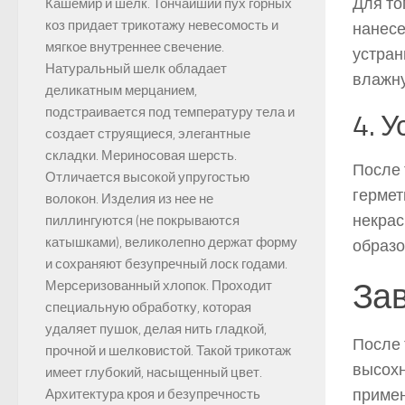
Для то
Кашемир и шелк. Тончайший пух горных
коз придает трикотажу невесомость и
нанесе
мягкое внутреннее свечение.
устран
Натуральный шелк обладает
влажну
деликатным мерцанием,
подстраивается под температуру тела и
4. 
создает струящиеся, элегантные
складки. Мериносовая шерсть.
После 
Отличается высокой упругостью
гермет
волокон. Изделия из нее не
некрас
пиллингуются (не покрываются
катышками), великолепно держат форму
образо
и сохраняют безупречный лоск годами.
Зав
Мерсеризованный хлопок. Проходит
специальную обработку, которая
удаляет пушок, делая нить гладкой,
После 
прочной и шелковистой. Такой трикотаж
высохн
имеет глубокий, насыщенный цвет.
примен
Архитектура кроя и безупречность