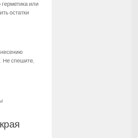
о герметика или
ить остатки
нанесению
. Не спешите,
.
бы
края