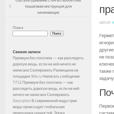
Оштукатуривание стен из газобетона:
пр
пошаговая инструкция для
начинающих
АВТОР:
Поиск
Поиск
Гермет
игнори
другие
Свежие записи
не поз
Премиум без логотипа — как разглядеть
ключев
дорогую вещь, если на ней ничего не
написано Скопировать Размещена на
также 
площадке 90is.ru Написать сообщение
задачу
TITLE Премиум без логотипа — как
разглядеть дорогую вещь, если на ней
Поч
ничего не написано Скопировать
Description В современной индустрии
Первое
моды происходит глобальная
систем
переоценка ценностей. Эпоха