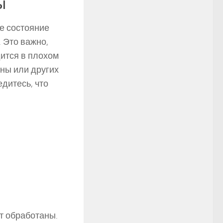
ы
ее состояние
 Это важно,
дится в плохом
ины или других
дитесь, что
т обработаны.