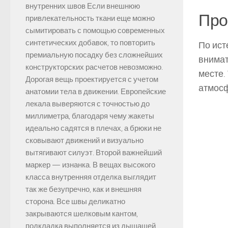
внутренних швов Если внешнюю
Про
привлекательность ткани еще можно
сымитировать с помощью современных
синтетических добавок, то повторить
По ист
премиальную посадку без сложнейших
внимат
конструкторских расчетов невозможно.
месте.
Дорогая вещь проектируется с учетом
атмосф
анатомии тела в движении. Европейские
лекала выверяются с точностью до
миллиметра, благодаря чему жакеты
идеально садятся в плечах, а брюки не
сковывают движений и визуально
вытягивают силуэт. Второй важнейший
маркер — изнанка. В вещах высокого
класса внутренняя отделка выглядит
так же безупречно, как и внешняя
сторона. Все швы деликатно
закрываются шелковым кантом,
подкладка выполняется из дышащей