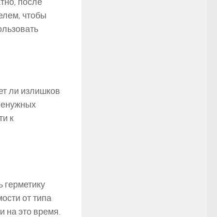
тно, после
елем, чтобы
ользовать
ет ли излишков
 ненужных
ти к
ь герметику
мости от типа
 на это время.