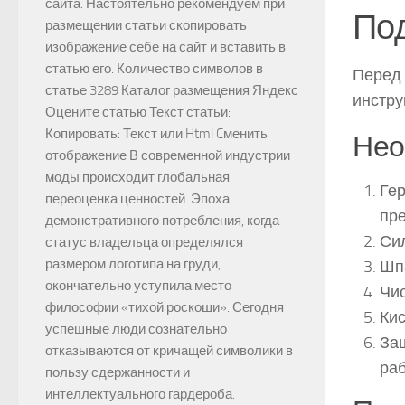
сайта. Настоятельно рекомендуем при
Под
размещении статьи скопировать
изображение себе на сайт и вставить в
статью его. Количество символов в
Перед 
статье 3289 Каталог размещения Яндекс
инстру
Оцените статью Текст статьи:
Копировать: Текст или Html Cменить
Нео
отображение В современной индустрии
моды происходит глобальная
Ге
переоценка ценностей. Эпоха
пр
демонстративного потребления, когда
Сил
статус владельца определялся
размером логотипа на груди,
Шпа
окончательно уступила место
Чис
философии «тихой роскоши». Сегодня
Кис
успешные люди сознательно
Защ
отказываются от кричащей символики в
раб
пользу сдержанности и
интеллектуального гардероба.