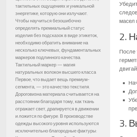
Убедит
тактильных ощущениях и уникальной
следов
энергетике, которую они излучают.
масел 
Чтобы научиться безошибочно
определять премиальный статус
2. 
изделия без подсказок в виде этикеток,
необходимо обратить внимание на
несколько ключевых, фундаментальных
После 
маркеров подлинного качества.
гермет
Тактильный маркер — магия
двигай
натуральных волокон высшего класса
Первое, что выдает вещь премиум-
Нач
сегмента, — это качество текстиля.
Доп
Дороговизна материала считывается на
Убе
расстоянии благодаря тому, как ткань
пре
отражает свет, драпируется в движении
и ложится по фигуре. В производстве
3. 
одежды высокого уровня используются
исключительно благородные фактуры: