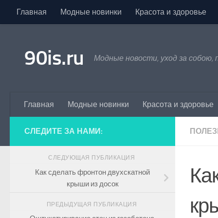
Главная
Модные новинки
Красота и здоровье
Skip to content
90is.ru
Модные новости, уход за собою,
Главная
Модные новинки
Красота и здоровье
СЛЕДИТЕ ЗА НАМИ:
ПОЛЕЗ
СЛЕДУЮЩАЯ ПУБЛИКАЦИЯ
Ка
Как сделать фронтон двухскатной
крыши из досок
кр
ПРЕДЫДУЩАЯ ПУБЛИКАЦИЯ