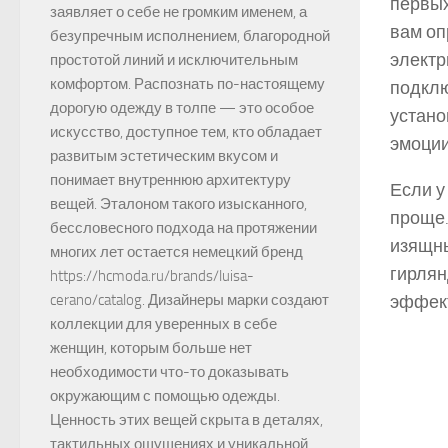
первых
заявляет о себе не громким именем, а
вам оп
безупречным исполнением, благородной
электр
простотой линий и исключительным
комфортом. Распознать по-настоящему
подклю
дорогую одежду в толпе — это особое
устано
искусство, доступное тем, кто обладает
эмоции
развитым эстетическим вкусом и
понимает внутреннюю архитектуру
Если у
вещей. Эталоном такого изысканного,
проще.
бессловесного подхода на протяжении
изящны
многих лет остается немецкий бренд
гирлян
https://hcmoda.ru/brands/luisa-
эффект
cerano/catalog. Дизайнеры марки создают
коллекции для уверенных в себе
женщин, которым больше нет
необходимости что-то доказывать
окружающим с помощью одежды.
Ценность этих вещей скрыта в деталях,
тактильных ощущениях и уникальной