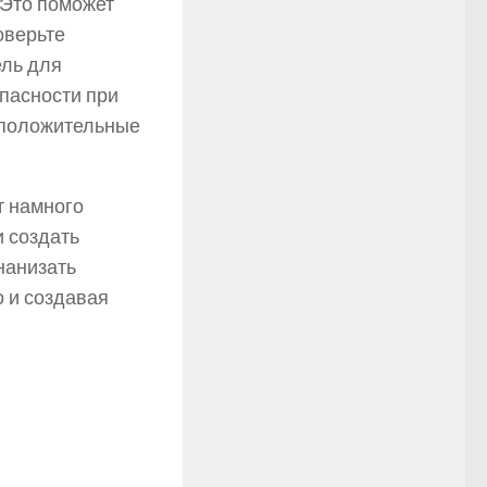
 Это поможет
оверьте
ель для
пасности при
о положительные
т намного
и создать
нанизать
о и создавая