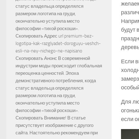
желаем
статус владельца определялся
различ
размером логотипа на груди,
Наприм
окончательно уступила место
философии «тихой роскоши».
будут 
Скопировать Адрес url premium-bez-
праздн
logotipa-kak-razglyadet-doroguyu-veshch-
деревь
esli-na-ney-nichego-ne-napisano
Скопировать Анонс В современной
Если в
индустрии моды происходит глобальная
холодн
переоценка ценностей. Эпоха
замерз
демонстративного потребления, когда
особый
статус владельца определялся
размером логотипа на груди,
Для лю
окончательно уступила место
огоньк
философии «тихой роскоши».
Скопировать Внимание! В статье
если о
присутствует изображение с другого
сайта. Настоятельно рекомендуем при