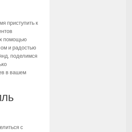
емя приступить к
ентов
их помощью
лом и радостью
лянд, поделимся
ько
ев в вашем
иль
елиться с