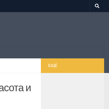
ЕЩЁ
асота и