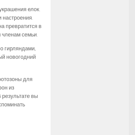
украшения елок.
и настроения.
на превратится в
 членам семьи.
го гирляндами,
ый новогодний
фотозоны для
фон из
 результате вы
споминать