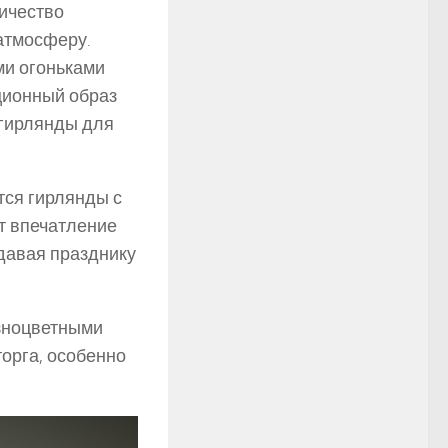
ичество
 атмосферу.
ми огоньками
ционный образ
 гирлянды для
тся гирлянды с
т впечатление
идавая празднику
азноцветными
торга, особенно