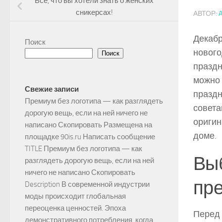
Все, что вы хотели знать о женских
сникерсах!
АВТОР:
Декабр
Поиск
нового
Поиск
праздн
можно 
Свежие записи
праздн
Премиум без логотипа — как разглядеть
совета
дорогую вещь, если на ней ничего не
оригин
написано Скопировать Размещена на
доме.
площадке 90is.ru Написать сообщение
TITLE Премиум без логотипа — как
Выб
разглядеть дорогую вещь, если на ней
ничего не написано Скопировать
пре
Description В современной индустрии
моды происходит глобальная
переоценка ценностей. Эпоха
Перед 
демонстративного потребления, когда