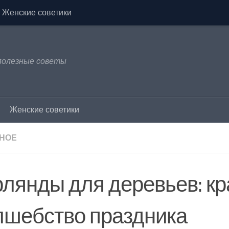
Женские советики
 полезные советы
Женские советики
НОЕ
рлянды для деревьев: кр
лшебство праздника