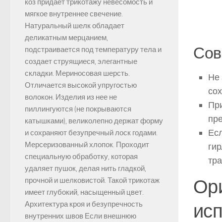
коз придает трикотажу невесомость и
мягкое внутреннее свечение.
Натуральный шелк обладает
деликатным мерцанием,
Сов
подстраивается под температуру тела и
создает струящиеся, элегантные
складки. Мериносовая шерсть.
Не 
Отличается высокой упругостью
сох
волокон. Изделия из нее не
При
пиллингуются (не покрываются
пре
катышками), великолепно держат форму
Есл
и сохраняют безупречный лоск годами.
Мерсеризованный хлопок. Проходит
гир
специальную обработку, которая
тр
удаляет пушок, делая нить гладкой,
Ор
прочной и шелковистой. Такой трикотаж
имеет глубокий, насыщенный цвет.
исп
Архитектура кроя и безупречность
внутренних швов Если внешнюю