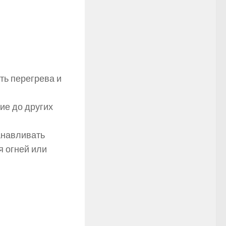
ть перегрева и
ие до других
анавливать
я огней или