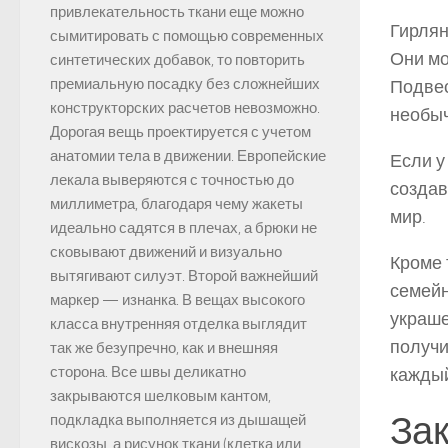
привлекательность ткани еще можно
Гирлян
сымитировать с помощью современных
Они мо
синтетических добавок, то повторить
премиальную посадку без сложнейших
Подвес
конструкторских расчетов невозможно.
необыч
Дорогая вещь проектируется с учетом
анатомии тела в движении. Европейские
Если у
лекала выверяются с точностью до
создав
миллиметра, благодаря чему жакеты
мир.
идеально садятся в плечах, а брюки не
сковывают движений и визуально
Кроме 
вытягивают силуэт. Второй важнейший
семейн
маркер — изнанка. В вещах высокого
украше
класса внутренняя отделка выглядит
получи
так же безупречно, как и внешняя
сторона. Все швы деликатно
каждый
закрываются шелковым кантом,
За
подкладка выполняется из дышащей
вискозы, а рисунок ткани (клетка или