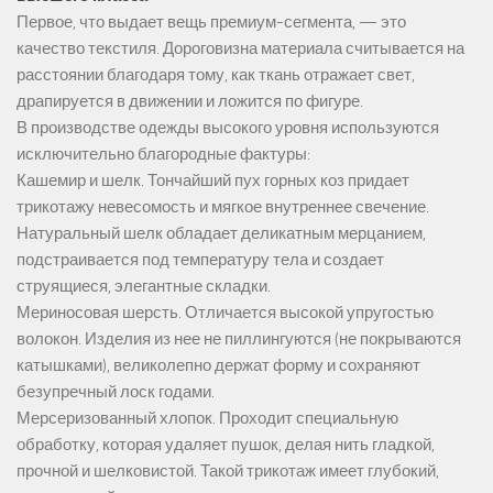
Первое, что выдает вещь премиум-сегмента, — это
качество текстиля. Дороговизна материала считывается на
расстоянии благодаря тому, как ткань отражает свет,
драпируется в движении и ложится по фигуре.
В производстве одежды высокого уровня используются
исключительно благородные фактуры:
Кашемир и шелк. Тончайший пух горных коз придает
трикотажу невесомость и мягкое внутреннее свечение.
Натуральный шелк обладает деликатным мерцанием,
подстраивается под температуру тела и создает
струящиеся, элегантные складки.
Мериносовая шерсть. Отличается высокой упругостью
волокон. Изделия из нее не пиллингуются (не покрываются
катышками), великолепно держат форму и сохраняют
безупречный лоск годами.
Мерсеризованный хлопок. Проходит специальную
обработку, которая удаляет пушок, делая нить гладкой,
прочной и шелковистой. Такой трикотаж имеет глубокий,