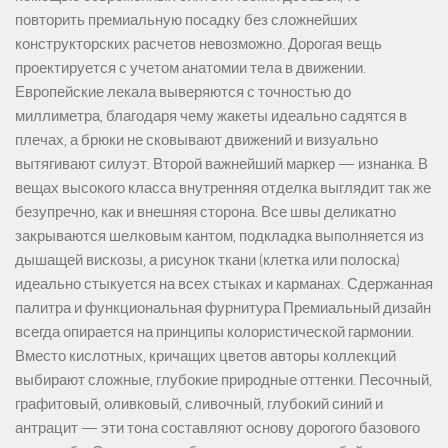
повторить премиальную посадку без сложнейших
конструкторских расчетов невозможно. Дорогая вещь
проектируется с учетом анатомии тела в движении.
Европейские лекала выверяются с точностью до
миллиметра, благодаря чему жакеты идеально садятся в
плечах, а брюки не сковывают движений и визуально
вытягивают силуэт. Второй важнейший маркер — изнанка. В
вещах высокого класса внутренняя отделка выглядит так же
безупречно, как и внешняя сторона. Все швы деликатно
закрываются шелковым кантом, подкладка выполняется из
дышащей вискозы, а рисунок ткани (клетка или полоска)
идеально стыкуется на всех стыках и карманах. Сдержанная
палитра и функциональная фурнитура Премиальный дизайн
всегда опирается на принципы колористической гармонии.
Вместо кислотных, кричащих цветов авторы коллекций
выбирают сложные, глубокие природные оттенки. Песочный,
графитовый, оливковый, сливочный, глубокий синий и
антрацит — эти тона составляют основу дорогого базового