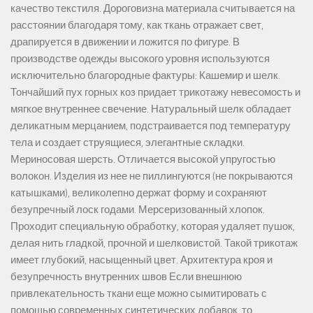
качество текстиля. Дороговизна материала считывается на
расстоянии благодаря тому, как ткань отражает свет,
драпируется в движении и ложится по фигуре. В
производстве одежды высокого уровня используются
исключительно благородные фактуры: Кашемир и шелк.
Тончайший пух горных коз придает трикотажу невесомость и
мягкое внутреннее свечение. Натуральный шелк обладает
деликатным мерцанием, подстраивается под температуру
тела и создает струящиеся, элегантные складки.
Мериносовая шерсть. Отличается высокой упругостью
волокон. Изделия из нее не пиллингуются (не покрываются
катышками), великолепно держат форму и сохраняют
безупречный лоск годами. Мерсеризованный хлопок.
Проходит специальную обработку, которая удаляет пушок,
делая нить гладкой, прочной и шелковистой. Такой трикотаж
имеет глубокий, насыщенный цвет. Архитектура кроя и
безупречность внутренних швов Если внешнюю
привлекательность ткани еще можно сымитировать с
помощью современных синтетических добавок, то