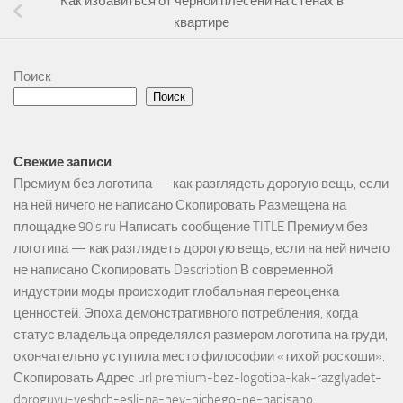
Как избавиться от черной плесени на стенах в
квартире
Поиск
Поиск
Свежие записи
Премиум без логотипа — как разглядеть дорогую вещь, если
на ней ничего не написано Скопировать Размещена на
площадке 90is.ru Написать сообщение TITLE Премиум без
логотипа — как разглядеть дорогую вещь, если на ней ничего
не написано Скопировать Description В современной
индустрии моды происходит глобальная переоценка
ценностей. Эпоха демонстративного потребления, когда
статус владельца определялся размером логотипа на груди,
окончательно уступила место философии «тихой роскоши».
Скопировать Адрес url premium-bez-logotipa-kak-razglyadet-
doroguyu-veshch-esli-na-ney-nichego-ne-napisano