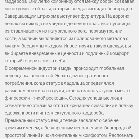
гардероба. Они легко комбинируются между собой, создавая
монохромные образы, которые всегда выглядят благородно.
Завершающим штрихом выступает фурнитура. На дорогих
вещах вы никогда не увидите дешевого пластика: пуговицы
изготавливаются из натурального рога, перламутра или
кости, а молнии выполняются из полированного металла с
мягким, бесшумным ходом. Инвестируя в такую одежду, вы
выбираете вневременные ценности и подлинный комфорт,
который говорит сам за себя.
В современной индустрии моды происходит глобальная
переоценка ценностей. Эпоха демонстративного
потребления, когда статус владельца определялся
размером логотипа на груди, окончательно уступила место
философии «тихой роскоши». Сегодня успешные люди
сознательно отказываются от кричащей символики в пользу
сдержанности и интеллектуального гардероба.
Премиальный статус вещи теперь заявляет о себе не
громким именем, а безупречным исполнением, благородной
простотой линий и исключительным комфортом. Распознать