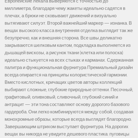
Европейские лекала выверяются с точностью до
миллиметра, благодаря чему жакеты идеально садятся в
плечах, а брюки не сковывают движений и визуально
вытягивают силуэт. Второй важнейший маркер — изнанка. В
вещах высокого класса внутренняя отделка выглядит так же
безупречно, как и внешняя сторона. Все швы деликатно
закрываются шелковым кантом, подкладка выполняется из
дышащей вискозы, а рисунок ткани (клетка или полоска)
идеально стыкуется на всех стыках и карманах. Сдержанная
палитра и функциональная фурнитура Премиальный дизайн
всегда опирается на принципы колористической гармонии.
Вместо кислотных, кричащих цветов авторы коллекций
выбирают сложные, глубокие природные оттенки. Песочный,
графитовый, оливковый, сливочный, глубокий синий и
антрацит — эти тона составляют основу дорогого базового
гардероба. Они легко комбинируются между собой, создавая
монохромные образы, которые всегда выглядят благородно.
Завершающим штрихом выступает фурнитура. На дорогих
вещах вы никогда не увидите дешевого пластика: пуговицы