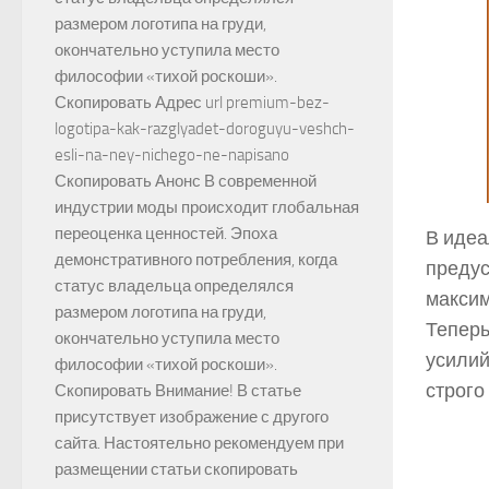
размером логотипа на груди,
окончательно уступила место
философии «тихой роскоши».
Скопировать Адрес url premium-bez-
logotipa-kak-razglyadet-doroguyu-veshch-
esli-na-ney-nichego-ne-napisano
Скопировать Анонс В современной
индустрии моды происходит глобальная
переоценка ценностей. Эпоха
В идеа
демонстративного потребления, когда
предус
статус владельца определялся
максим
размером логотипа на груди,
Теперь
окончательно уступила место
усилий
философии «тихой роскоши».
строго
Скопировать Внимание! В статье
присутствует изображение с другого
сайта. Настоятельно рекомендуем при
размещении статьи скопировать