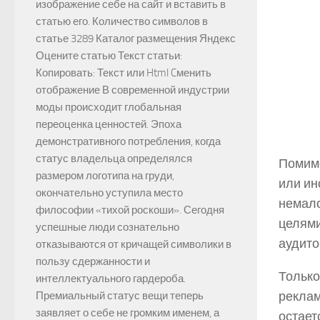
изображение себе на сайт и вставить в
статью его. Количество символов в
статье 3289 Каталог размещения Яндекс
Оцените статью Текст статьи:
Копировать: Текст или Html Cменить
отображение В современной индустрии
моды происходит глобальная
переоценка ценностей. Эпоха
демонстративного потребления, когда
статус владельца определялся
Помимо
размером логотипа на груди,
или ин
окончательно уступила место
немало
философии «тихой роскоши». Сегодня
целями
успешные люди сознательно
аудито
отказываются от кричащей символики в
пользу сдержанности и
Только
интеллектуального гардероба.
реклам
Премиальный статус вещи теперь
заявляет о себе не громким именем, а
остает