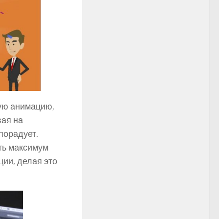
ную анимацию,
вая на
порадует.
ть максимум
ии, делая это