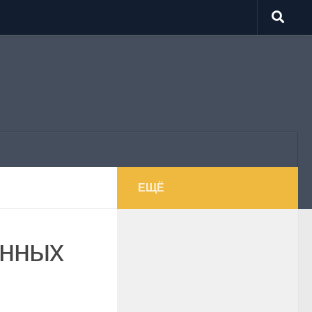
ЕЩЁ
онных