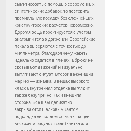
сымитировать с помощью современных
синтетических добавок, то повторить
премиальную посадку без сложнейших
конструкторских расчетов невозможно.
Дорогая вещь проектируется с учетом
анатомии тела в движении. Европейские
лекала выверяются с точностью до
миллиметра, благодаря чему жакеты
идеально садятся в плечах, а брюки не
сковывают движений и визуально
вытягивают силуэт. Второй важнейший
маркер — изнанка. В вещах высокого
класса внутренняя отделка выглядит
так же безупречно, как и внешняя
сторона. Все швы деликатно
закрываются шелковым кантом,
подкладка выполняется из дышащей
вискозы, а рисунок ткани (клетка или
полоска) идеально стыкуется на всех