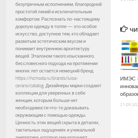
безупречным исполнением, благородной
простотой линий и исключительным
комфортом. Распознать по-настоящему
дорогую одежду в толпе — это особое
ЧИ
искусство, доступное тем, кто обладает
развитым эстетическим вкусом и
понимает внутреннюю архитектуру
вещей. Эталоном такого изысканного,
бессловесного подхода на протяжении
многих лет остается немецкий бренд
https://hcmoda.ru/brands/luisa-
ИМЭС 
cerano/catalog. Дизайнеры марки создают
иннова
коллекции для уверенных в себе
образо
женщин, которым больше нет
21.05.20
необходимости что-то доказывать
окружающим с помощью одежды.
Ценность этих вещей скрыта в деталях,
тактильных ощущениях и уникальной
энергетике, которую они излучают.