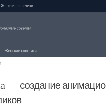
Женские советики
 полезные советы
Женские советики
И
lka — создание анимаци
ликов