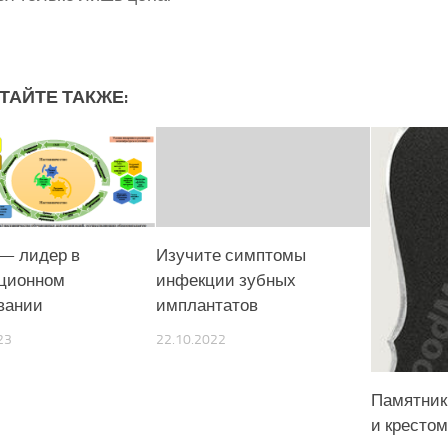
ТАЙТЕ ТАКЖЕ:
— лидер в
Изучите симптомы
ционном
инфекции зубных
вании
имплантатов
23
22.10.2022
Памятник
и крестом