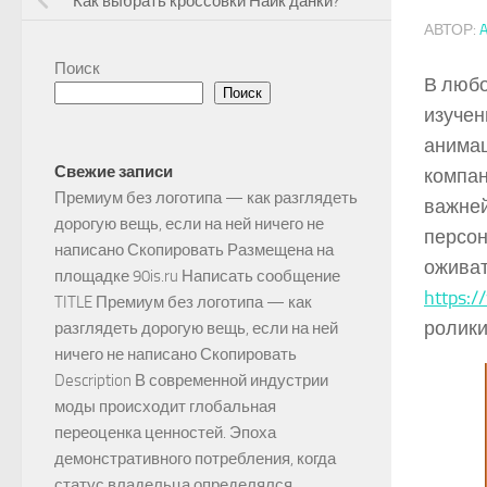
Как выбрать кроссовки Найк данки?
АВТОР:
Поиск
В любо
Поиск
изучен
анимац
Свежие записи
компан
Премиум без логотипа — как разглядеть
важней
дорогую вещь, если на ней ничего не
персон
написано Скопировать Размещена на
оживат
площадке 90is.ru Написать сообщение
https:/
TITLE Премиум без логотипа — как
ролики
разглядеть дорогую вещь, если на ней
ничего не написано Скопировать
Description В современной индустрии
моды происходит глобальная
переоценка ценностей. Эпоха
демонстративного потребления, когда
статус владельца определялся