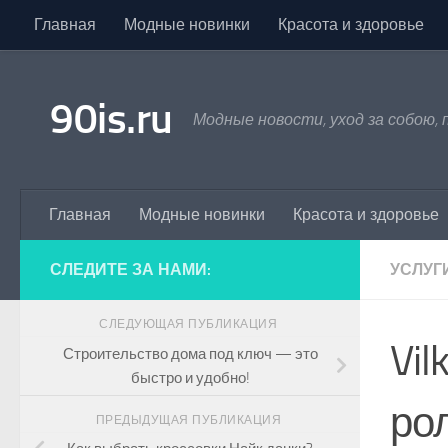
Главная
Модные новинки
Красота и здоровье
Skip to content
90is.ru
Модные новости, уход за собою,
Главная
Модные новинки
Красота и здоровье
СЛЕДИТЕ ЗА НАМИ:
УСЛУГ
СЛЕДУЮЩАЯ ПУБЛИКАЦИЯ
Vi
Строительство дома под ключ — это
быстро и удобно!
ро
ПРЕДЫДУЩАЯ ПУБЛИКАЦИЯ