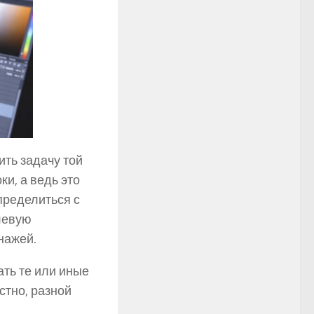
ить задачу той
и, а ведь это
пределиться с
левую
нажей.
ть те или иные
стно, разной