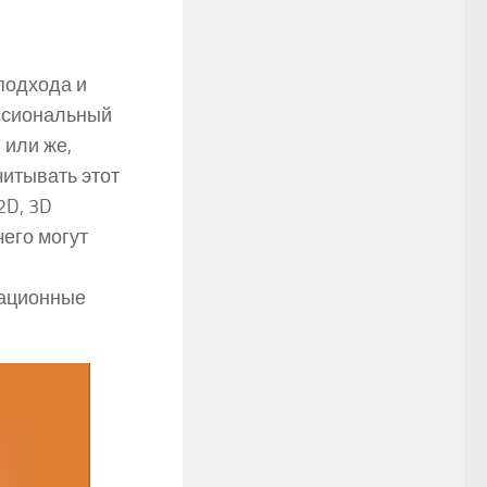
 подхода и
ессиональный
 или же,
читывать этот
2D, 3D
его могут
мационные