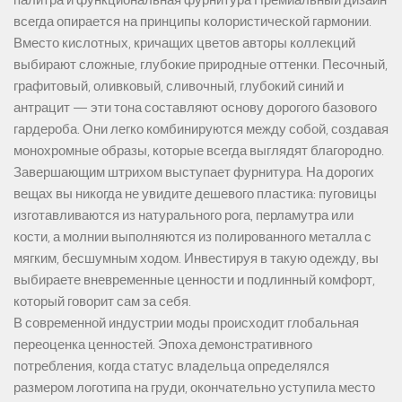
палитра и функциональная фурнитура Премиальный дизайн
всегда опирается на принципы колористической гармонии.
Вместо кислотных, кричащих цветов авторы коллекций
выбирают сложные, глубокие природные оттенки. Песочный,
графитовый, оливковый, сливочный, глубокий синий и
антрацит — эти тона составляют основу дорогого базового
гардероба. Они легко комбинируются между собой, создавая
монохромные образы, которые всегда выглядят благородно.
Завершающим штрихом выступает фурнитура. На дорогих
вещах вы никогда не увидите дешевого пластика: пуговицы
изготавливаются из натурального рога, перламутра или
кости, а молнии выполняются из полированного металла с
мягким, бесшумным ходом. Инвестируя в такую одежду, вы
выбираете вневременные ценности и подлинный комфорт,
который говорит сам за себя.
В современной индустрии моды происходит глобальная
переоценка ценностей. Эпоха демонстративного
потребления, когда статус владельца определялся
размером логотипа на груди, окончательно уступила место