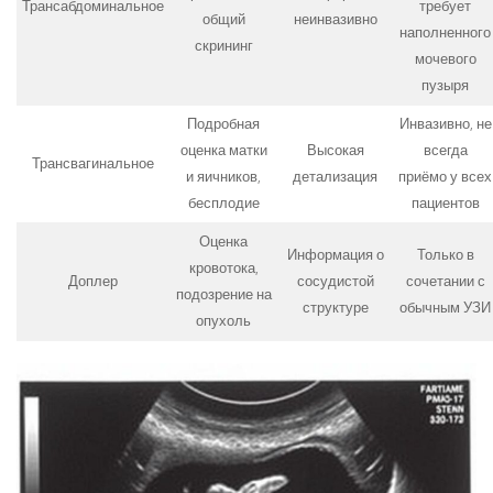
Трансабдоминальное
требует
общий
неинвазивно
наполненного
скрининг
мочевого
пузыря
Подробная
Инвазивно, не
оценка матки
Высокая
всегда
Трансвагинальное
и яичников,
детализация
приёмо у всех
бесплодие
пациентов
Оценка
Информация о
Только в
кровотока,
Доплер
сосудистой
сочетании с
подозрение на
структуре
обычным УЗИ
опухоль