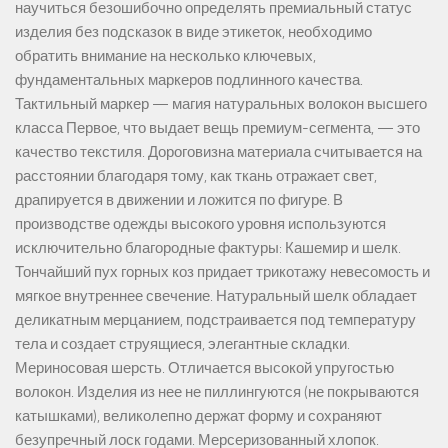
научиться безошибочно определять премиальный статус
изделия без подсказок в виде этикеток, необходимо
обратить внимание на несколько ключевых,
фундаментальных маркеров подлинного качества.
Тактильный маркер — магия натуральных волокон высшего
класса Первое, что выдает вещь премиум-сегмента, — это
качество текстиля. Дороговизна материала считывается на
расстоянии благодаря тому, как ткань отражает свет,
драпируется в движении и ложится по фигуре. В
производстве одежды высокого уровня используются
исключительно благородные фактуры: Кашемир и шелк.
Тончайший пух горных коз придает трикотажу невесомость и
мягкое внутреннее свечение. Натуральный шелк обладает
деликатным мерцанием, подстраивается под температуру
тела и создает струящиеся, элегантные складки.
Мериносовая шерсть. Отличается высокой упругостью
волокон. Изделия из нее не пиллингуются (не покрываются
катышками), великолепно держат форму и сохраняют
безупречный лоск годами. Мерсеризованный хлопок.