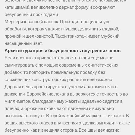
волокон. Изделия из нее не пиллингуются (не покрываются
катышками), великолепно держат форму и сохраняют
безупречный лоск годами.
Мерсеризованный хлопок. Проходит специальную
обработку, которая удаляет пушок, делая нить гладкой,
прочной и шелковистой. Такой трикотаж имеет глубокий,
насыщенный цвет.
Архитектура кроя и безупречность внутренних швов
Если внешнюю привлекательность ткани еще можно
сымитировать с помощью современных синтетических
добавок, то повторить премиальную посадку без
сложнейших конструкторских расчетов невозможно.
Дорогая вещь проектируется с учетом анатомии тела в
движении. Европейские лекала выверяются с точностью до
миллиметра, благодаря чему жакеты идеально садятся в
плечах, а брюки не сковывают движений и визуально
вытягивают силуэт. Второй важнейший маркер — изнанка. В
вещах высокого класса внутренняя отделка выглядит так же
безупречно, как и внешняя сторона. Все швы деликатно