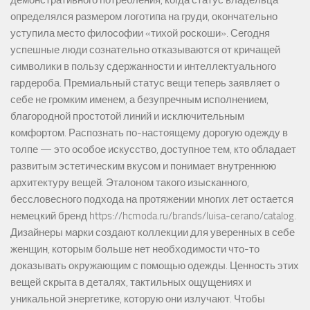
демонстративного потребления, когда статус владельца
определялся размером логотипа на груди, окончательно
уступила место философии «тихой роскоши». Сегодня
успешные люди сознательно отказываются от кричащей
символики в пользу сдержанности и интеллектуального
гардероба. Премиальный статус вещи теперь заявляет о
себе не громким именем, а безупречным исполнением,
благородной простотой линий и исключительным
комфортом. Распознать по-настоящему дорогую одежду в
толпе — это особое искусство, доступное тем, кто обладает
развитым эстетическим вкусом и понимает внутреннюю
архитектуру вещей. Эталоном такого изысканного,
бессловесного подхода на протяжении многих лет остается
немецкий бренд https://hcmoda.ru/brands/luisa-cerano/catalog.
Дизайнеры марки создают коллекции для уверенных в себе
женщин, которым больше нет необходимости что-то
доказывать окружающим с помощью одежды. Ценность этих
вещей скрыта в деталях, тактильных ощущениях и
уникальной энергетике, которую они излучают. Чтобы