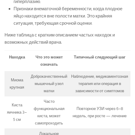
гиперплазию.
Признаки внематочной беременности, когда плодное
яйцо находится вне полости матки. Это крайняя
ситуация, требующая срочной оценки.
Ниже таблица с кратким описанием частых находок и
возможных действий врача.
Находка
Что это может
Типичный следующий шаг
означать
Доброкачественный
Наблюдение, медикаментозная
Миома
мышечный узел
терапия или операция в
крупная
матки
зависимости от симптомов
Часто
Киста
функциональная
Повторное УЗИ через 6–8
яичника 3–
киста, может
недель, при росте — лечение
5 см
самопроходить
Локальное