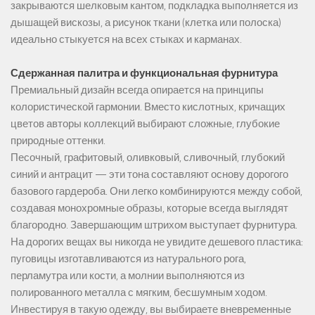
закрываются шелковым кантом, подкладка выполняется из
дышащей вискозы, а рисунок ткани (клетка или полоска)
идеально стыкуется на всех стыках и карманах.
Сдержанная палитра и функциональная фурнитура
Премиальный дизайн всегда опирается на принципы
колористической гармонии. Вместо кислотных, кричащих
цветов авторы коллекций выбирают сложные, глубокие
природные оттенки.
Песочный, графитовый, оливковый, сливочный, глубокий
синий и антрацит — эти тона составляют основу дорогого
базового гардероба. Они легко комбинируются между собой,
создавая монохромные образы, которые всегда выглядят
благородно. Завершающим штрихом выступает фурнитура.
На дорогих вещах вы никогда не увидите дешевого пластика:
пуговицы изготавливаются из натурального рога,
перламутра или кости, а молнии выполняются из
полированного металла с мягким, бесшумным ходом.
Инвестируя в такую одежду, вы выбираете вневременные