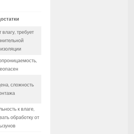
остатки
 влагу, требует
лнительной
изоляции
опроницаемость,
неопасен
ена, сложность
онтажа
ьность к влаге,
вать обработку от
рызунов