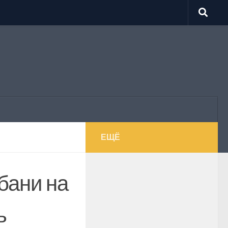
ЕЩЁ
бани на
ь