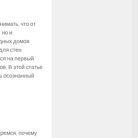
нимать, что от
 но и
одных домов
для стен
тся на первый
в. В этой статье
ть осознанный
еремся, почему