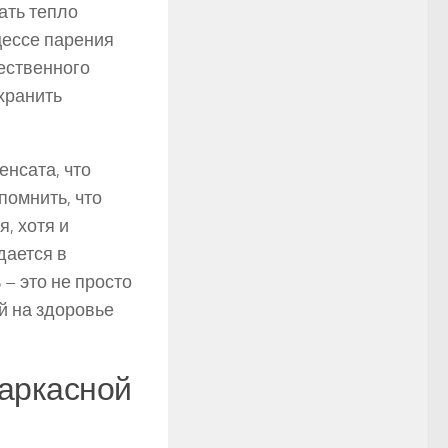
ать тепло
цессе парения
ественного
хранить
енсата, что
помнить, что
я, хотя и
дается в
 – это не просто
й на здоровье
каркасной