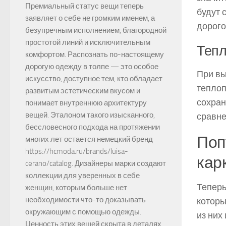
Премиальный статус вещи теперь
будут 
заявляет о себе не громким именем, а
дорого
безупречным исполнением, благородной
простотой линий и исключительным
Тепл
комфортом. Распознать по-настоящему
дорогую одежду в толпе — это особое
При вы
искусство, доступное тем, кто обладает
теплоп
развитым эстетическим вкусом и
сохран
понимает внутреннюю архитектуру
вещей. Эталоном такого изысканного,
сравне
бессловесного подхода на протяжении
Поп
многих лет остается немецкий бренд
https://hcmoda.ru/brands/luisa-
кар
cerano/catalog. Дизайнеры марки создают
коллекции для уверенных в себе
Теперь
женщин, которым больше нет
необходимости что-то доказывать
которы
окружающим с помощью одежды.
из них
Ценность этих вещей скрыта в деталях,