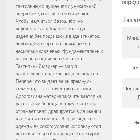
опреде
тактильных ощущениях и уникальной
энергетике, которую они излучают.
Тип у
Чтобы научиться безошибочно
определять премиальный статус
изделия без подсказок в виде этикеток,
Мине
необходимо обратить внимание на
несколько ключевых, фундаментальных
маркеров подлинного качества.
Тактильный маркер — магия
Пен
натуральных волокон высшего класса
Первое, что выдает вещь премиум-
Пеноп
сегмента, — это качество текстиля.
Дороговизна материала считывается на
(
расстоянии благодаря тому, как ткань
отражает свет, драпируется в движении
и ложится по фигуре. В производстве
Эк
одежды высокого уровня используются
исключительно благородные фактуры: