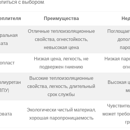
литься с выбором.
теплителя
Преимущества
Нед
Отличные теплоизоляционные
Поглощает
ральная
свойства, огнестойкость,
допо
вата
невысокая цена
паро
Низкая цена, легкость, не
Низкая пар
опласт
подвержен гниению
ог
Высокие теплоизоляционные
олиуретан
Высокая ц
свойства, легкость, длительный
ППУ)
м
срок службы
Чувствител
Экологически чистый материал,
овата
может требо
хорошая паропроницаемость
г