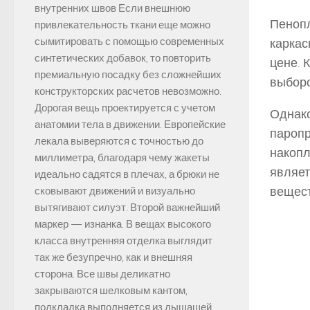
внутренних швов Если внешнюю
Пенопл
привлекательность ткани еще можно
сымитировать с помощью современных
каркас
синтетических добавок, то повторить
цене. 
премиальную посадку без сложнейших
выборо
конструкторских расчетов невозможно.
Дорогая вещь проектируется с учетом
Однако
анатомии тела в движении. Европейские
паропр
лекала выверяются с точностью до
накопл
миллиметра, благодаря чему жакеты
являет
идеально садятся в плечах, а брюки не
вещест
сковывают движений и визуально
вытягивают силуэт. Второй важнейший
маркер — изнанка. В вещах высокого
класса внутренняя отделка выглядит
так же безупречно, как и внешняя
сторона. Все швы деликатно
закрываются шелковым кантом,
подкладка выполняется из дышащей