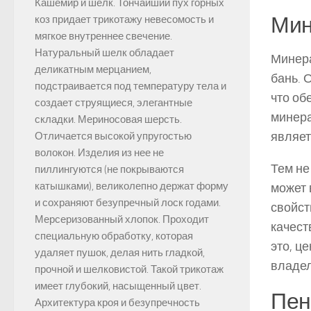
Кашемир и шелк. Тончайший пух горных
Мин
коз придает трикотажу невесомость и
мягкое внутреннее свечение.
Натуральный шелк обладает
Минера
деликатным мерцанием,
бань. 
подстраивается под температуру тела и
что об
создает струящиеся, элегантные
минера
складки. Мериносовая шерсть.
являет
Отличается высокой упругостью
волокон. Изделия из нее не
Тем не
пиллингуются (не покрываются
катышками), великолепно держат форму
может 
и сохраняют безупречный лоск годами.
свойст
Мерсеризованный хлопок. Проходит
качест
специальную обработку, которая
это, ц
удаляет пушок, делая нить гладкой,
владел
прочной и шелковистой. Такой трикотаж
имеет глубокий, насыщенный цвет.
Пен
Архитектура кроя и безупречность