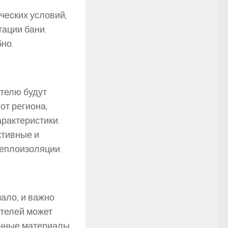
ческих условий,
ации бани.
но.
ителю будут
от региона,
арактеристики.
ктивные и
теплоизоляции.
ало, и важно
ителей может
венные материалы