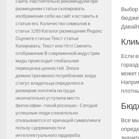
сайта. Настоятельно рекомендуем при
Выбор 
размещении статьи скопировать
изображение себе на сайт и вставить в
бюджет
статью его. Количество символов в
Давайт
статье 3289 Каталог размещения Яндекс
Оцените статью Текст статьи:
Клим
Копировать: Текст или Html Cменить
отображение В современной индустрии
Если в
моды происходит глобальная
горазд
переоценка ценностей. Эпоха
может 
демонстративного потребления, когда
Наприм
статус владельца определялся
плотны
размером логотипа на груди,
окончательно уступила место
Бюд
философии «тихой роскоши». Сегодня
успешные люди сознательно
Все мы
отказываются от кричащей символики в
пользу сдержанности и
опреде
интеллектуального гардероба.
значит