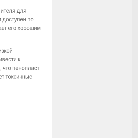
лителя для
и доступен по
ает его хорошим
изкой
ивести к
, что пенопласт
ет токсичные