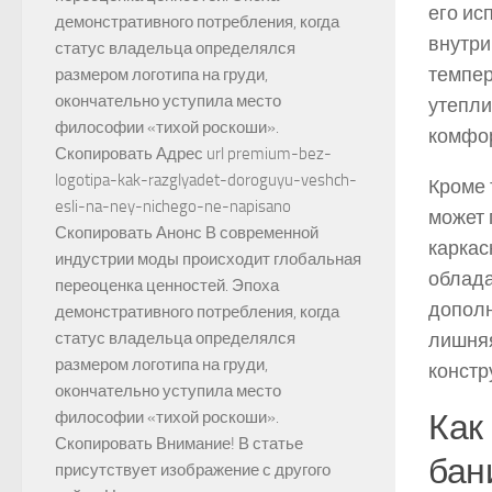
его ис
демонстративного потребления, когда
внутри
статус владельца определялся
темпер
размером логотипа на груди,
окончательно уступила место
утепли
философии «тихой роскоши».
комфо
Скопировать Адрес url premium-bez-
logotipa-kak-razglyadet-doroguyu-veshch-
Кроме 
esli-na-ney-nichego-ne-napisano
может 
Скопировать Анонс В современной
каркас
индустрии моды происходит глобальная
облада
переоценка ценностей. Эпоха
дополн
демонстративного потребления, когда
лишняя
статус владельца определялся
размером логотипа на груди,
констр
окончательно уступила место
Как
философии «тихой роскоши».
Скопировать Внимание! В статье
бан
присутствует изображение с другого