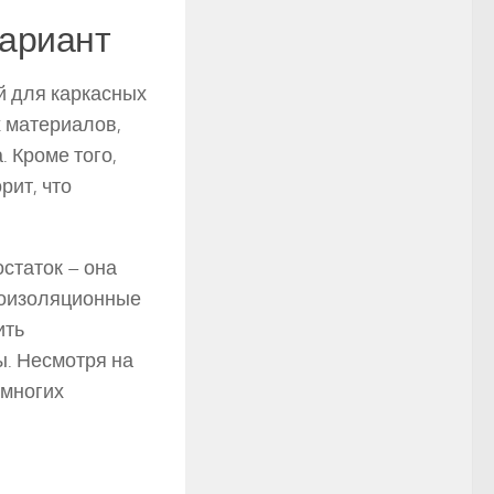
вариант
й для каркасных
х материалов,
 Кроме того,
рит, что
статок – она
плоизоляционные
ить
ы. Несмотря на
 многих