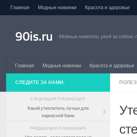
Главная
Модные новинки
Красота и здоровье
Skip to content
90is.ru
Модные новости, уход за собою,
Главная
Модные новинки
Красота и здоровье
СЛЕДИТЕ ЗА НАМИ:
ПОЛЕЗ
СЛЕДУЮЩАЯ ПУБЛИКАЦИЯ
Ут
Какой утеплитель лучше для
каркасной бани
ст
ПРЕДЫДУЩАЯ ПУБЛИКАЦИЯ