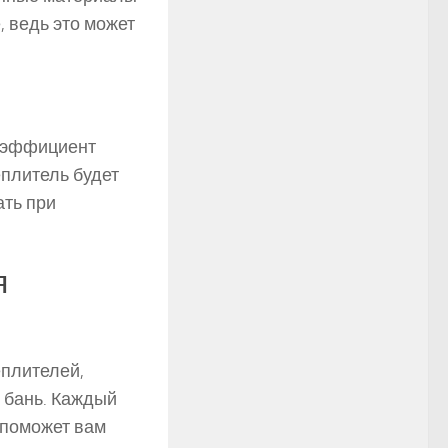
, ведь это может
коэффициент
еплитель будет
ать при
я
плителей,
 бань. Каждый
 поможет вам