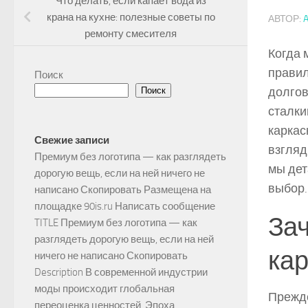
Что делать, если капает вода из
крана на кухне: полезные советы по
АВТОР:
ремонту смесителя
Когда 
правил
Поиск
долгов
Поиск
сталки
каркас
Свежие записи
взгляд
Премиум без логотипа — как разглядеть
мы дет
дорогую вещь, если на ней ничего не
выбор.
написано Скопировать Размещена на
площадке 90is.ru Написать сообщение
Зач
TITLE Премиум без логотипа — как
разглядеть дорогую вещь, если на ней
кар
ничего не написано Скопировать
Description В современной индустрии
моды происходит глобальная
Прежде
переоценка ценностей. Эпоха