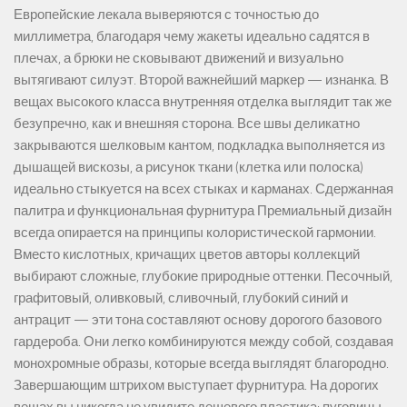
Европейские лекала выверяются с точностью до
миллиметра, благодаря чему жакеты идеально садятся в
плечах, а брюки не сковывают движений и визуально
вытягивают силуэт. Второй важнейший маркер — изнанка. В
вещах высокого класса внутренняя отделка выглядит так же
безупречно, как и внешняя сторона. Все швы деликатно
закрываются шелковым кантом, подкладка выполняется из
дышащей вискозы, а рисунок ткани (клетка или полоска)
идеально стыкуется на всех стыках и карманах. Сдержанная
палитра и функциональная фурнитура Премиальный дизайн
всегда опирается на принципы колористической гармонии.
Вместо кислотных, кричащих цветов авторы коллекций
выбирают сложные, глубокие природные оттенки. Песочный,
графитовый, оливковый, сливочный, глубокий синий и
антрацит — эти тона составляют основу дорогого базового
гардероба. Они легко комбинируются между собой, создавая
монохромные образы, которые всегда выглядят благородно.
Завершающим штрихом выступает фурнитура. На дорогих
вещах вы никогда не увидите дешевого пластика: пуговицы