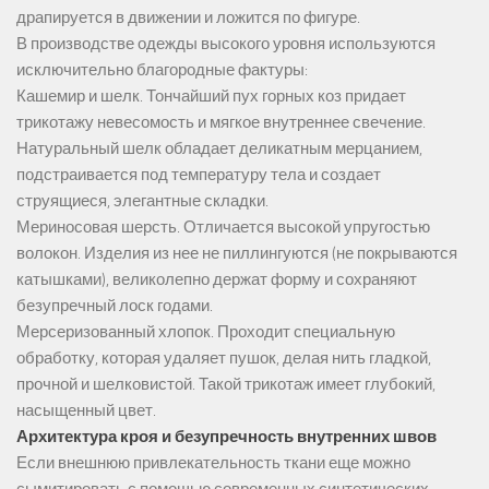
драпируется в движении и ложится по фигуре.
В производстве одежды высокого уровня используются
исключительно благородные фактуры:
Кашемир и шелк. Тончайший пух горных коз придает
трикотажу невесомость и мягкое внутреннее свечение.
Натуральный шелк обладает деликатным мерцанием,
подстраивается под температуру тела и создает
струящиеся, элегантные складки.
Мериносовая шерсть. Отличается высокой упругостью
волокон. Изделия из нее не пиллингуются (не покрываются
катышками), великолепно держат форму и сохраняют
безупречный лоск годами.
Мерсеризованный хлопок. Проходит специальную
обработку, которая удаляет пушок, делая нить гладкой,
прочной и шелковистой. Такой трикотаж имеет глубокий,
насыщенный цвет.
Архитектура кроя и безупречность внутренних швов
Если внешнюю привлекательность ткани еще можно
сымитировать с помощью современных синтетических