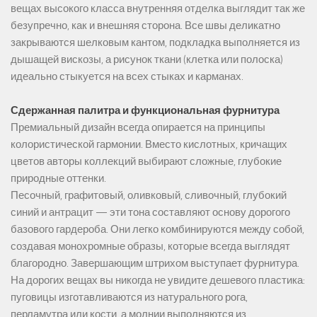
вещах высокого класса внутренняя отделка выглядит так же
безупречно, как и внешняя сторона. Все швы деликатно
закрываются шелковым кантом, подкладка выполняется из
дышащей вискозы, а рисунок ткани (клетка или полоска)
идеально стыкуется на всех стыках и карманах.
Сдержанная палитра и функциональная фурнитура
Премиальный дизайн всегда опирается на принципы
колористической гармонии. Вместо кислотных, кричащих
цветов авторы коллекций выбирают сложные, глубокие
природные оттенки.
Песочный, графитовый, оливковый, сливочный, глубокий
синий и антрацит — эти тона составляют основу дорогого
базового гардероба. Они легко комбинируются между собой,
создавая монохромные образы, которые всегда выглядят
благородно. Завершающим штрихом выступает фурнитура.
На дорогих вещах вы никогда не увидите дешевого пластика:
пуговицы изготавливаются из натурального рога,
перламутра или кости, а молнии выполняются из