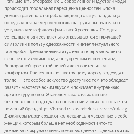
Html Cменить отображение В современной индустрии моды
происходит глобальная переоценка ценностей. Эпоха
демонстративного потребления, когда статус владельца
определялся размером логотипа на груди, окончательно
уступила место философии «тихой роскоши». Сегодня
успешные люди сознательно отказываются от кричащей
символики в пользу сдержанности и интеллектуального
гардероба. Премиальный статус вещи теперь заявляет о
себе не громким именем, а безупречным исполнением,
благородной простотой линий и исключительным
комфортом. Распознать по-настоящему дорогую одежду в
толпе — это особое искусство, доступное тем, кто обладает
развитым эстетическим вкусом и понимает внутреннюю
архитектуру вещей. Эталоном такого изысканного,
бессловесного подхода на протяжении многих лет остается
немецкий бренд https://hcmoda.ru/brands/luisa-cerano/catalog.
Дизайнеры марки создают коллекции для уверенных в себе
женщин, которым больше нет необходимости что-то
доказывать окружающим с помощью одежды. Ценность этих