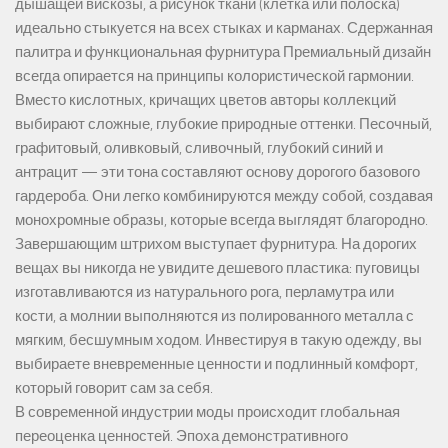
дышащей вискозы, а рисунок ткани (клетка или полоска)
идеально стыкуется на всех стыках и карманах. Сдержанная
палитра и функциональная фурнитура Премиальный дизайн
всегда опирается на принципы колористической гармонии.
Вместо кислотных, кричащих цветов авторы коллекций
выбирают сложные, глубокие природные оттенки. Песочный,
графитовый, оливковый, сливочный, глубокий синий и
антрацит — эти тона составляют основу дорогого базового
гардероба. Они легко комбинируются между собой, создавая
монохромные образы, которые всегда выглядят благородно.
Завершающим штрихом выступает фурнитура. На дорогих
вещах вы никогда не увидите дешевого пластика: пуговицы
изготавливаются из натурального рога, перламутра или
кости, а молнии выполняются из полированного металла с
мягким, бесшумным ходом. Инвестируя в такую одежду, вы
выбираете вневременные ценности и подлинный комфорт,
который говорит сам за себя.
В современной индустрии моды происходит глобальная
переоценка ценностей. Эпоха демонстративного