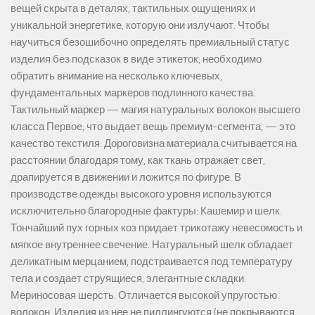
вещей скрыта в деталях, тактильных ощущениях и
уникальной энергетике, которую они излучают. Чтобы
научиться безошибочно определять премиальный статус
изделия без подсказок в виде этикеток, необходимо
обратить внимание на несколько ключевых,
фундаментальных маркеров подлинного качества.
Тактильный маркер — магия натуральных волокон высшего
класса Первое, что выдает вещь премиум-сегмента, — это
качество текстиля. Дороговизна материала считывается на
расстоянии благодаря тому, как ткань отражает свет,
драпируется в движении и ложится по фигуре. В
производстве одежды высокого уровня используются
исключительно благородные фактуры: Кашемир и шелк.
Тончайший пух горных коз придает трикотажу невесомость и
мягкое внутреннее свечение. Натуральный шелк обладает
деликатным мерцанием, подстраивается под температуру
тела и создает струящиеся, элегантные складки.
Мериносовая шерсть. Отличается высокой упругостью
волокон. Изделия из нее не пиллингуются (не покрываются