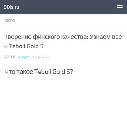
90is.ru
Skip to content
АВТО
Творение финского качества: Узнаем все
о Teboil Gold S
АВТОР:
ADMIN
·
05.09.2024
Что такое Teboil Gold S?