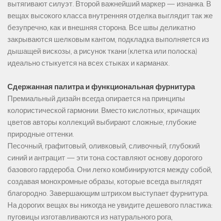
вытягивают силуэт. Второй важнейший маркер — изнанка. В
вещах высокого класса внутренняя отделка выглядит так же
безупречно, как и внешняя сторона. Все швы деликатно
закрываются шелковым кантом, подкладка выполняется из
дышащей вискозы, а рисунок ткани (клетка или полоска)
идеально стыкуется на всех стыках и карманах.
Сдержанная палитра и функциональная фурнитура
Премиальный дизайн всегда опирается на принципы
колористической гармонии. Вместо кислотных, кричащих
цветов авторы коллекций выбирают сложные, глубокие
природные оттенки.
Песочный, графитовый, оливковый, сливочный, глубокий
синий и антрацит — эти тона составляют основу дорогого
базового гардероба. Они легко комбинируются между собой,
создавая монохромные образы, которые всегда выглядят
благородно. Завершающим штрихом выступает фурнитура.
На дорогих вещах вы никогда не увидите дешевого пластика:
пуговицы изготавливаются из натурального рога,