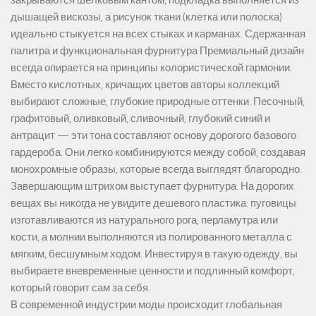
дышащей вискозы, а рисунок ткани (клетка или полоска)
идеально стыкуется на всех стыках и карманах. Сдержанная
палитра и функциональная фурнитура Премиальный дизайн
всегда опирается на принципы колористической гармонии.
Вместо кислотных, кричащих цветов авторы коллекций
выбирают сложные, глубокие природные оттенки. Песочный,
графитовый, оливковый, сливочный, глубокий синий и
антрацит — эти тона составляют основу дорогого базового
гардероба. Они легко комбинируются между собой, создавая
монохромные образы, которые всегда выглядят благородно.
Завершающим штрихом выступает фурнитура. На дорогих
вещах вы никогда не увидите дешевого пластика: пуговицы
изготавливаются из натурального рога, перламутра или
кости, а молнии выполняются из полированного металла с
мягким, бесшумным ходом. Инвестируя в такую одежду, вы
выбираете вневременные ценности и подлинный комфорт,
который говорит сам за себя.
В современной индустрии моды происходит глобальная