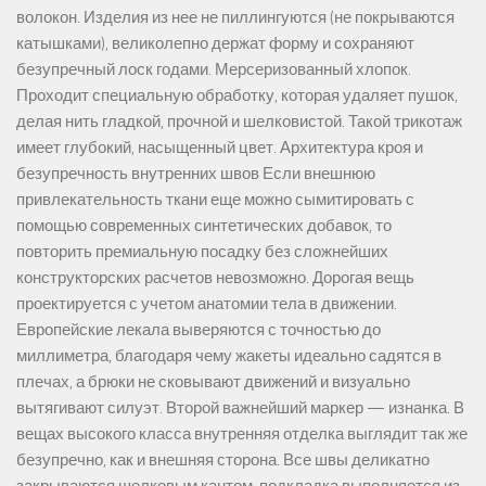
волокон. Изделия из нее не пиллингуются (не покрываются
катышками), великолепно держат форму и сохраняют
безупречный лоск годами. Мерсеризованный хлопок.
Проходит специальную обработку, которая удаляет пушок,
делая нить гладкой, прочной и шелковистой. Такой трикотаж
имеет глубокий, насыщенный цвет. Архитектура кроя и
безупречность внутренних швов Если внешнюю
привлекательность ткани еще можно сымитировать с
помощью современных синтетических добавок, то
повторить премиальную посадку без сложнейших
конструкторских расчетов невозможно. Дорогая вещь
проектируется с учетом анатомии тела в движении.
Европейские лекала выверяются с точностью до
миллиметра, благодаря чему жакеты идеально садятся в
плечах, а брюки не сковывают движений и визуально
вытягивают силуэт. Второй важнейший маркер — изнанка. В
вещах высокого класса внутренняя отделка выглядит так же
безупречно, как и внешняя сторона. Все швы деликатно
закрываются шелковым кантом, подкладка выполняется из