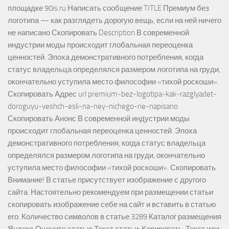
площадке 90is.ru Написать сообщение TITLE Премиум без
логотипа — как разглядеть дорогую вещь, если на ней ничего
не написано Скопировать Description В современной
индустрии моды происходит глобальная переоценка
ценностей. Эпоха демонстративного потребления, когда
статус владельца определялся размером логотипа на груди,
окончательно уступила место философии «тихой роскоши».
Скопировать Адрес url premium-bez-logotipa-kak-razglyadet-
doroguyu-veshch-esli-na-ney-nichego-ne-napisano
Скопировать Анонс В современной индустрии моды
происходит глобальная переоценка ценностей. Эпоха
демонстративного потребления, когда статус владельца
определялся размером логотипа на груди, окончательно
уступила место философии «тихой роскоши». Скопировать
Внимание! В статье присутствует изображение с другого
сайта. Настоятельно рекомендуем при размещении статьи
скопировать изображение себе на сайт и вставить в статью
его. Количество символов в статье 3289 Каталог размещения
Яндекс Оцените статью Текст статьи: Копировать: Текст или